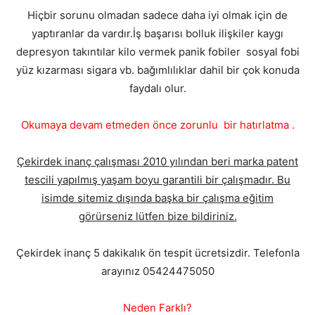
Hiçbir sorunu olmadan sadece daha iyi olmak için de
yaptıranlar da vardır.İş başarısı bolluk ilişkiler kaygı
depresyon takıntılar kilo vermek panik fobiler sosyal fobi
yüz kızarması sigara vb. bağımlılıklar dahil bir çok konuda
faydalı olur.
Okumaya devam etmeden önce zorunlu bir hatırlatma .
Çekirdek inanç çalışması 2010 yılından beri marka patent
tescili yapılmış yaşam boyu garantili bir çalışmadır. Bu
isimde sitemiz dışında başka bir çalışma eğitim
görürseniz lütfen bize bildiriniz.
Çekirdek inanç 5 dakikalık ön tespit ücretsizdir. Telefonla
arayınız 05424475050
Neden Farklı?