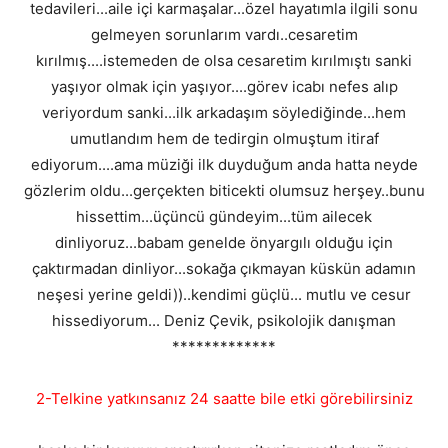
tedavileri...aile içi karmaşalar...özel hayatımla ilgili sonu
gelmeyen sorunlarım vardı..cesaretim
kırılmış....istemeden de olsa cesaretim kırılmıştı sanki
yaşıyor olmak için yaşıyor....görev icabı nefes alıp
veriyordum sanki...ilk arkadaşım söylediğinde...hem
umutlandım hem de tedirgin olmuştum itiraf
ediyorum....ama müziği ilk duyduğum anda hatta neyde
gözlerim oldu...gerçekten biticekti olumsuz herşey..bunu
hissettim...üçüncü gündeyim...tüm ailecek
dinliyoruz...babam genelde önyargılı olduğu için
çaktırmadan dinliyor...sokağa çıkmayan küskün adamın
neşesi yerine geldi))..kendimi güçlü... mutlu ve cesur
hissediyorum... Deniz Çevik, psikolojik danışman
*************
2-Telkine yatkınsanız 24 saatte bile etki görebilirsiniz