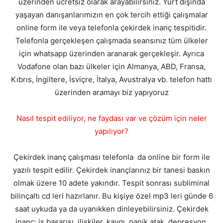
üzerinden ücretsiz olarak arayabilirsiniz. Yurt dışında
yaşayan danışanlarımızın en çok tercih ettiği çalışmalar
online form ile veya telefonla çekirdek inanç tespitidir.
Telefonla gerçekleşen çalışmada seansınız tüm ülkeler
için whatsapp üzerinden aranarak gerçekleşir. Ayrıca
Vodafone olan bazı ülkeler için Almanya, ABD, Fransa,
Kıbrıs, İngiltere, İsviçre, İtalya, Avustralya vb. telefon hattı
üzerinden aramayı biz yapıyoruz
Nasıl tespit ediliyor, ne faydası var ve çözüm için neler
yapılıyor?
Çekirdek inanç çalışması telefonla da online bir form ile
yazılı tespit edilir. Çekirdek inançlarınız bir tanesi baskın
olmak üzere 10 adete yakındır. Tespit sonrası subliminal
bilinçaltı cd leri hazırlanır. Bu kişiye özel mp3 leri günde 6
saat uykuda ya da uyanıkken dinleyebilirsiniz. Çekirdek
inanç; iş başarısı, ilişkiler, kaygı, panik atak, depresyon,