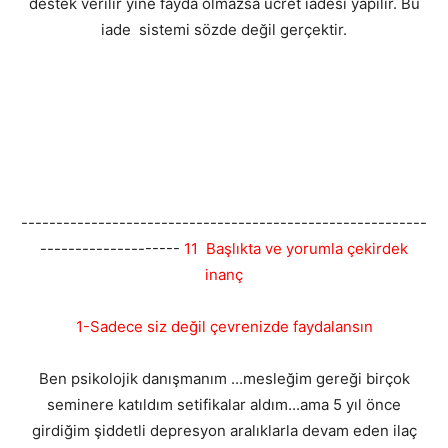
destek verilir yine fayda olmazsa ücret iadesi yapılır. Bu
iade sistemi sözde değil gerçektir.
----------------------------------------------------------
--------------------
11 Başlıkta ve yorumla çekirdek
inanç
1-Sadece siz değil çevrenizde faydalansın
Ben psikolojik danışmanım ...mesleğim gereği birçok
seminere katıldım setifikalar aldım...ama 5 yıl önce
girdiğim şiddetli depresyon aralıklarla devam eden ilaç