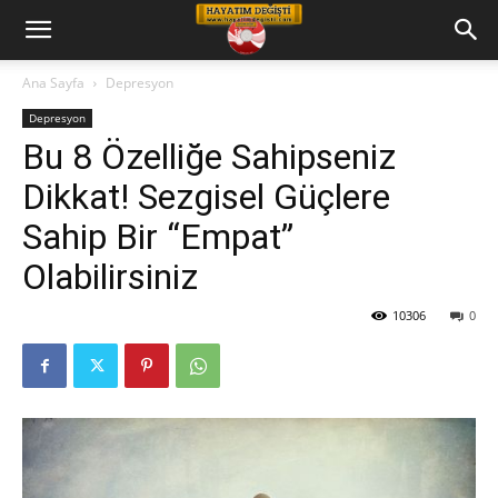
Hayatım
Ana Sayfa
Depresyon
Depresyon
Değişti
Bu 8 Özelliğe Sahipseniz
Dikkat! Sezgisel Güçlere
Telkin
Sahip Bir “Empat”
Olabilirsiniz
Cd
10306
0
leri