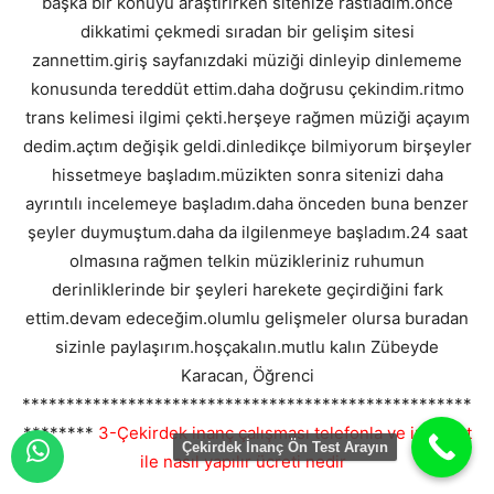
başka bir konuyu araştırırken sitenize rastladım.önce
dikkatimi çekmedi sıradan bir gelişim sitesi
zannettim.giriş sayfanızdaki müziği dinleyip dinlememe
konusunda tereddüt ettim.daha doğrusu çekindim.ritmo
trans kelimesi ilgimi çekti.herşeye rağmen müziği açayım
dedim.açtım değişik geldi.dinledikçe bilmiyorum birşeyler
hissetmeye başladım.müzikten sonra sitenizi daha
ayrıntılı incelemeye başladım.daha önceden buna benzer
şeyler duymuştum.daha da ilgilenmeye başladım.24 saat
olmasına rağmen telkin müzikleriniz ruhumun
derinliklerinde bir şeyleri harekete geçirdiğini fark
ettim.devam edeceğim.olumlu gelişmeler olursa buradan
sizinle paylaşırım.hoşçakalın.mutlu kalın Zübeyde
Karacan, Öğrenci
***************************************************
********
3-Çekirdek inanç çalışması telefonla ve internet
Çekirdek İnanç Ön Test Arayın
ile nasıl yapılır ücreti nedir