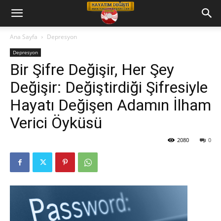
Hayatım
Ana Sayfa
Depresyon
Depresyon
Değişti
Bir Şifre Değişir, Her Şey
Değişir: Değiştirdiği Şifresiyle
Telkin
Hayatı Değişen Adamın İlham
Verici Öyküsü
Cd
2080
0
leri