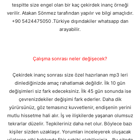
tespitte size engel olan bir kaç çekirdek inanç örneği
verilir. Atakan Sönmez tarafından yapılır ve bilgi amaçlıdır.
+90 5424475050 .Türkiye dışındakiler whatsapp dan
arayabilir.
Çalışma sonrası neler değişecek?
Çekirdek inanç sonrası size özel hazırlanan mp3 leri
dinlediğinizde amaç rahatlamak değildir. İlk 10 gün
değişimleri siz fark edeceksiniz. İlk 45 gün sonunda ise
çevrenizdekiler değişimi fark ederler. Daha dik
yürürsünüz, göz temasınız kuvvetlenir, endişenin yerini
mutlu hissetme hali alır. İş ve ilişkilerde yaşanan olumsuz
tekrarlar düzelir. Tepkileriniz daha net olur. Böylece bazı
kişiler sizden uzaklaşır. Yorumları inceleyerek oluşacak
yüzlerce etki hakkında fikir sahibi olabilirsiniz... Bu sitede