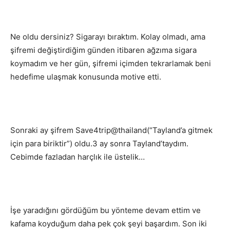
Ne oldu dersiniz? Sigarayı bıraktım. Kolay olmadı, ama
şifremi değiştirdiğim günden itibaren ağzıma sigara
koymadım ve her gün, şifremi içimden tekrarlamak beni
hedefime ulaşmak konusunda motive etti.
Sonraki ay şifrem Save4trip@thailand(“Tayland’a gitmek
için para biriktir”) oldu.3 ay sonra Tayland’taydım.
Cebimde fazladan harçlık ile üstelik…
İşe yaradığını gördüğüm bu yönteme devam ettim ve
kafama koyduğum daha pek çok şeyi başardım. Son iki