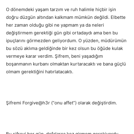
O dönemdeki yaşam tarzım ve ruh halimle hiçbir işin
doğru düzgün altından kalkmam mümkün değildi. Elbette
her zaman olduğu gibi ne yapmam ya da neleri
değiştirmem gerektiği gün gibi ortadaydı ama ben bu
ipuçlarını görmezden geliyordum. O yüzden, müdürümün
bu sözü aklıma geldiğinde bir kez olsun bu öğüde kulak
vermeye karar verdim. Şifrem, beni yaşadığım
boşanmanın kurbanı olmaktan kurtaracaktı ve bana güçlü
olmam gerektiğini hatırlatacaktı.
Şifremi Forgive@h3r (“onu affet”) olarak değiştirdim.
Bu şifreyi her gün, defalarca kez girmem gerekiyordu.