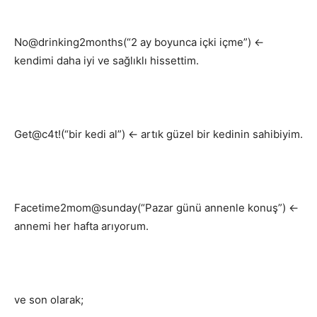
No@drinking2months(“2 ay boyunca içki içme”) ←
kendimi daha iyi ve sağlıklı hissettim.
Get@c4t!(“bir kedi al”) ← artık güzel bir kedinin sahibiyim.
Facetime2mom@sunday(“Pazar günü annenle konuş”) ←
annemi her hafta arıyorum.
ve son olarak;