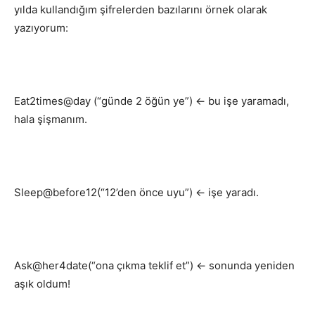
yılda kullandığım şifrelerden bazılarını örnek olarak
yazıyorum:
Eat2times@day (“günde 2 öğün ye”) ← bu işe yaramadı,
hala şişmanım.
Sleep@before12(“12’den önce uyu”) ← işe yaradı.
Ask@her4date(“ona çıkma teklif et”) ← sonunda yeniden
aşık oldum!