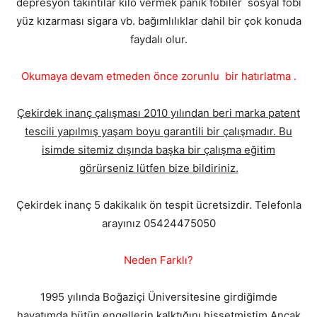
depresyon takıntılar kilo vermek panik fobiler sosyal fobi
yüz kızarması sigara vb. bağımlılıklar dahil bir çok konuda
faydalı olur.
Okumaya devam etmeden önce zorunlu bir hatırlatma .
Çekirdek inanç çalışması 2010 yılından beri marka patent
tescili yapılmış yaşam boyu garantili bir çalışmadır. Bu
isimde sitemiz dışında başka bir çalışma eğitim
görürseniz lütfen bize bildiriniz.
Çekirdek inanç 5 dakikalık ön tespit ücretsizdir. Telefonla
arayınız 05424475050
Neden Farklı?
1995 yılında Boğaziçi Üniversitesine girdiğimde
hayatımda bütün engellerin kalktığını hissetmiştim.Ancak