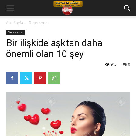
Hayatım
Ana Sayfa
Depresyon
Depresyon
Değişti
Bir ilişkide aşktan daha
önemli olan 10 şey
Telkin
915
0
Cd
leri