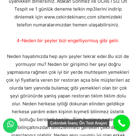
uyanıkken dinlersiniz. Atakan Sönmez ile ÜCRETSİZ Ön
Tespit ve 1 günlük deneme telkin mp3lerini indirip
dinlemek için www.cekirdekinanc.com sitemizdeki
telefon numaralarımızdan hemen ulaşabilirsiniz.
4-Neden bir şeyler bizi engelliyormuş gibi gelir.
Neden hayatımızda hep aynı şeyler tekrar eder.Bu sizi de
yormuyor mu? Neden bir girişimci her şeyi doğru
yapmasına rağmen çok iyi bir yerde muhteşem yemekleri
çok iyi fiyatlarla veren bir restoran açsa bile müşterileri az
olurda tam yanında bulamaç gibi yemekleri olan bir çok
şeyi görünürde yanlış yapan restoran tıklım tıklım dolu
olur. Neden herkese iyiliği dokunan elinden geldikçe
herkese yardım eden kişinin kıymeti bilinmez üstelik
bolluğu bereketi kesilir . Tüm bunların nedeni
Çekirdek İnanç Ön Test Arayın
bilinçaltınızdan temizlenmesi gereken çekirdek
inançlarınız olabilir. Neden aşırı uyumlu iyi olan erkek