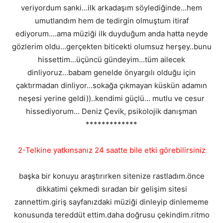
veriyordum sanki...ilk arkadaşım söylediğinde...hem
umutlandım hem de tedirgin olmuştum itiraf
ediyorum....ama müziği ilk duyduğum anda hatta neyde
gözlerim oldu...gerçekten biticekti olumsuz herşey..bunu
hissettim...üçüncü gündeyim...tüm ailecek
dinliyoruz...babam genelde önyargılı olduğu için
çaktırmadan dinliyor...sokağa çıkmayan küskün adamın
neşesi yerine geldi))..kendimi güçlü... mutlu ve cesur
hissediyorum... Deniz Çevik, psikolojik danışman
*************
2-Telkine yatkınsanız 24 saatte bile etki görebilirsiniz
başka bir konuyu araştırırken sitenize rastladım.önce
dikkatimi çekmedi sıradan bir gelişim sitesi
zannettim.giriş sayfanızdaki müziği dinleyip dinlememe
konusunda tereddüt ettim.daha doğrusu çekindim.ritmo