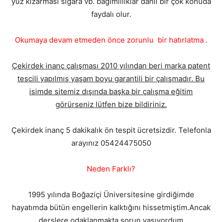
yüz kızarması sigara vb. bağımlılıklar dahil bir çok konuda
faydalı olur.
Okumaya devam etmeden önce zorunlu bir hatırlatma .
Çekirdek inanç çalışması 2010 yılından beri marka patent
tescili yapılmış yaşam boyu garantili bir çalışmadır. Bu
isimde sitemiz dışında başka bir çalışma eğitim
görürseniz lütfen bize bildiriniz.
Çekirdek inanç 5 dakikalık ön tespit ücretsizdir. Telefonla
arayınız 05424475050
Neden Farklı?
1995 yılında Boğaziçi Üniversitesine girdiğimde
hayatımda bütün engellerin kalktığını hissetmiştim.Ancak
derslere odaklanmakta sorun yaşıyordum