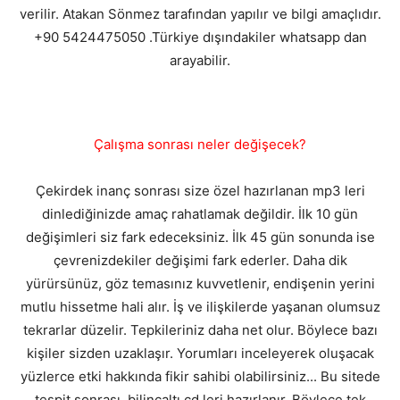
verilir. Atakan Sönmez tarafından yapılır ve bilgi amaçlıdır.
+90 5424475050 .Türkiye dışındakiler whatsapp dan
arayabilir.
Çalışma sonrası neler değişecek?
Çekirdek inanç sonrası size özel hazırlanan mp3 leri
dinlediğinizde amaç rahatlamak değildir. İlk 10 gün
değişimleri siz fark edeceksiniz. İlk 45 gün sonunda ise
çevrenizdekiler değişimi fark ederler. Daha dik
yürürsünüz, göz temasınız kuvvetlenir, endişenin yerini
mutlu hissetme hali alır. İş ve ilişkilerde yaşanan olumsuz
tekrarlar düzelir. Tepkileriniz daha net olur. Böylece bazı
kişiler sizden uzaklaşır. Yorumları inceleyerek oluşacak
yüzlerce etki hakkında fikir sahibi olabilirsiniz... Bu sitede
tespit sonrası bilinçaltı cd leri hazırlanır. Böylece tek