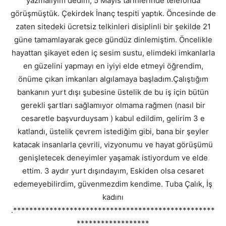
yazmalıyım dedim, 5 Mayıs tarihlerinde telefonda
görüşmüştük. Çekirdek İnanç tespiti yaptık. Öncesinde de
zaten sitedeki ücretsiz telkinleri disiplinli bir şekilde 21
güne tamamlayarak gece gündüz dinlemiştim. Öncelikle
hayattan şikayet eden iç sesim sustu, elimdeki imkanlarla
en güzelini yapmayı en iyiyi elde etmeyi öğrendim,
önüme çıkan imkanları algılamaya başladım.Çalıştığım
bankanın yurt dışı şubesine üstelik de bu iş için bütün
gerekli şartları sağlamıyor olmama rağmen (nasıl bir
cesaretle başvurduysam ) kabul edildim, gelirim 3 e
katlandı, üstelik çevrem istediğim gibi, bana bir şeyler
katacak insanlarla çevrili, vizyonumu ve hayat görüşümü
genişletecek deneyimler yaşamak istiyordum ve elde
ettim. 3 aydır yurt dışındayım, Eskiden olsa cesaret
edemeyebilirdim, güvenmezdim kendime. Tuba Çalık, İş
kadını
.**************************************************
******************