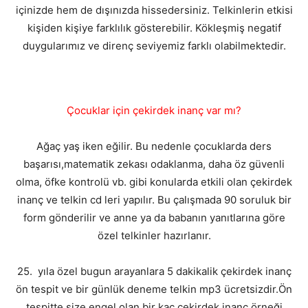
içinizde hem de dışınızda hissedersiniz. Telkinlerin etkisi
kişiden kişiye farklılık gösterebilir. Kökleşmiş negatif
duygularımız ve direnç seviyemiz farklı olabilmektedir.
Çocuklar için çekirdek inanç var mı?
Ağaç yaş iken eğilir. Bu nedenle çocuklarda ders
başarısı,matematik zekası odaklanma, daha öz güvenli
olma, öfke kontrolü vb. gibi konularda etkili olan çekirdek
inanç ve telkin cd leri yapılır. Bu çalışmada 90 soruluk bir
form gönderilir ve anne ya da babanın yanıtlarına göre
özel telkinler hazırlanır.
25. yıla özel bugun arayanlara 5 dakikalik çekirdek inanç
ön tespit ve bir günlük deneme telkin mp3 ücretsizdir.Ön
tespitte size engel olan bir kaç çekirdek inanç örneği