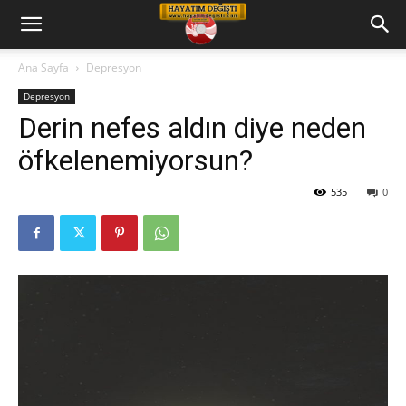
Hayatım
Ana Sayfa
Depresyon
Depresyon
Değişti
Derin nefes aldın diye neden
öfkelenemiyorsun?
Telkin
535
0
Cd
leri