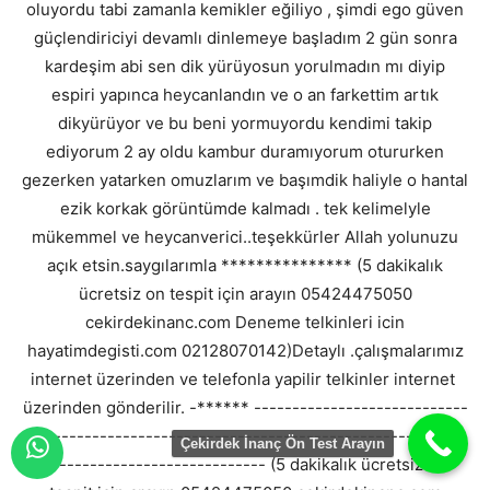
oluyordu tabi zamanla kemikler eğiliyo , şimdi ego güven
güçlendiriciyi devamlı dinlemeye başladım 2 gün sonra
kardeşim abi sen dik yürüyosun yorulmadın mı diyip
espiri yapınca heycanlandın ve o an farkettim artık
dikyürüyor ve bu beni yormuyordu kendimi takip
ediyorum 2 ay oldu kambur duramıyorum otururken
gezerken yatarken omuzlarım ve başımdik haliyle o hantal
ezik korkak görüntümde kalmadı . tek kelimelyle
mükemmel ve heycanverici..teşekkürler Allah yolunuzu
açık etsin.saygılarımla *************** (5 dakikalık
ücretsiz on tespit için arayın 05424475050
cekirdekinanc.com Deneme telkinleri icin
hayatimdegisti.com 02128070142)Detaylı .çalışmalarımız
internet üzerinden ve telefonla yapilir telkinler internet
üzerinden gönderilir. -****** ----------------------------
----------------------------------------------------------
Çekirdek İnanç Ön Test Arayın
----------------------------- (5 dakikalık ücretsiz ön