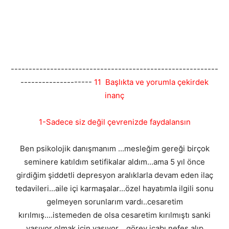
----------------------------------------------------------
--------------------
11 Başlıkta ve yorumla çekirdek
inanç
1-Sadece siz değil çevrenizde faydalansın
Ben psikolojik danışmanım ...mesleğim gereği birçok
seminere katıldım setifikalar aldım...ama 5 yıl önce
girdiğim şiddetli depresyon aralıklarla devam eden ilaç
tedavileri...aile içi karmaşalar...özel hayatımla ilgili sonu
gelmeyen sorunlarım vardı..cesaretim
kırılmış....istemeden de olsa cesaretim kırılmıştı sanki
yaşıyor olmak için yaşıyor....görev icabı nefes alıp