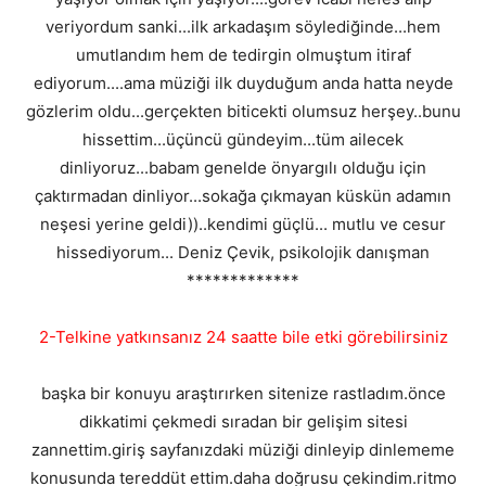
veriyordum sanki...ilk arkadaşım söylediğinde...hem
umutlandım hem de tedirgin olmuştum itiraf
ediyorum....ama müziği ilk duyduğum anda hatta neyde
gözlerim oldu...gerçekten biticekti olumsuz herşey..bunu
hissettim...üçüncü gündeyim...tüm ailecek
dinliyoruz...babam genelde önyargılı olduğu için
çaktırmadan dinliyor...sokağa çıkmayan küskün adamın
neşesi yerine geldi))..kendimi güçlü... mutlu ve cesur
hissediyorum... Deniz Çevik, psikolojik danışman
*************
2-Telkine yatkınsanız 24 saatte bile etki görebilirsiniz
başka bir konuyu araştırırken sitenize rastladım.önce
dikkatimi çekmedi sıradan bir gelişim sitesi
zannettim.giriş sayfanızdaki müziği dinleyip dinlememe
konusunda tereddüt ettim.daha doğrusu çekindim.ritmo