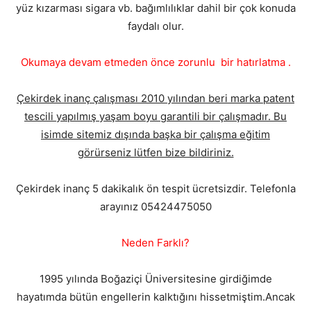
yüz kızarması sigara vb. bağımlılıklar dahil bir çok konuda
faydalı olur.
Okumaya devam etmeden önce zorunlu bir hatırlatma .
Çekirdek inanç çalışması 2010 yılından beri marka patent
tescili yapılmış yaşam boyu garantili bir çalışmadır. Bu
isimde sitemiz dışında başka bir çalışma eğitim
görürseniz lütfen bize bildiriniz.
Çekirdek inanç 5 dakikalık ön tespit ücretsizdir. Telefonla
arayınız 05424475050
Neden Farklı?
1995 yılında Boğaziçi Üniversitesine girdiğimde
hayatımda bütün engellerin kalktığını hissetmiştim.Ancak