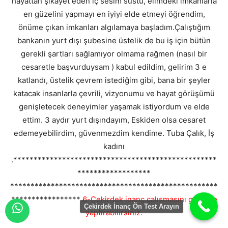
hayattan şikayet eden iç sesim sustu, elimdeki imkanlarla
en güzelini yapmayı en iyiyi elde etmeyi öğrendim,
önüme çıkan imkanları algılamaya başladım.Çalıştığım
bankanın yurt dışı şubesine üstelik de bu iş için bütün
gerekli şartları sağlamıyor olmama rağmen (nasıl bir
cesaretle başvurduysam ) kabul edildim, gelirim 3 e
katlandı, üstelik çevrem istediğim gibi, bana bir şeyler
katacak insanlarla çevrili, vizyonumu ve hayat görüşümü
genişletecek deneyimler yaşamak istiyordum ve elde
ettim. 3 aydır yurt dışındayım, Eskiden olsa cesaret
edemeyebilirdim, güvenmezdim kendime. Tuba Çalık, İş
kadını
.**************************************************
******************
***************************************************
*****************
6-Çekirdek inanç çalışmasını güvenle
Çekirdek İnanç Ön Test Arayın
yaptirabilirsiniz.