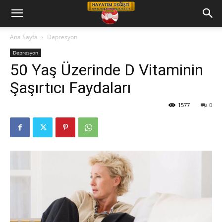
Hayatım
Ana Sayfa
Depresyon
Depresyon
Değişti
50 Yaş Üzerinde D Vitaminin
Şaşırtıcı Faydaları
Telkin
1577
0
Cd
leri