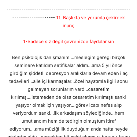
----------------------------------------------------------
--------------------
11 Başlıkta ve yorumla çekirdek
inanç
1-Sadece siz değil çevrenizde faydalansın
Ben psikolojik danışmanım ...mesleğim gereği birçok
seminere katıldım setifikalar aldım...ama 5 yıl önce
girdiğim şiddetli depresyon aralıklarla devam eden ilaç
tedavileri...aile içi karmaşalar...özel hayatımla ilgili sonu
gelmeyen sorunlarım vardı..cesaretim
kırılmış....istemeden de olsa cesaretim kırılmıştı sanki
yaşıyor olmak için yaşıyor....görev icabı nefes alıp
veriyordum sanki...ilk arkadaşım söylediğinde...hem
umutlandım hem de tedirgin olmuştum itiraf
ediyorum....ama müziği ilk duyduğum anda hatta neyde
gözlerim oldu...gerçekten biticekti olumsuz herşey..bunu