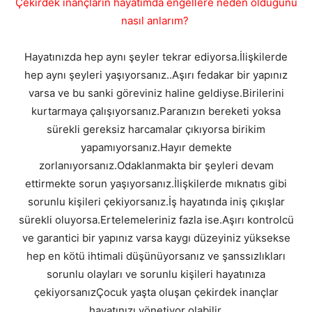
Çekirdek inançların hayatımda engellere neden olduğunu
nasıl anlarım?
Hayatınızda hep aynı şeyler tekrar ediyorsa.İlişkilerde
hep aynı şeyleri yaşıyorsanız..Aşırı fedakar bir yapınız
varsa ve bu sanki göreviniz haline geldiyse.Birilerini
kurtarmaya çalışıyorsanız.Paranızın bereketi yoksa
sürekli gereksiz harcamalar çıkıyorsa birikim
yapamıyorsanız.Hayır demekte
zorlanıyorsanız.Odaklanmakta bir şeyleri devam
ettirmekte sorun yaşıyorsanız.İlişkilerde mıknatıs gibi
sorunlu kişileri çekiyorsanız.İş hayatında iniş çıkışlar
sürekli oluyorsa.Ertelemeleriniz fazla ise.Aşırı kontrolcü
ve garantici bir yapınız varsa kaygı düzeyiniz yüksekse
hep en kötü ihtimali düşünüyorsanız ve şanssızlıkları
sorunlu olayları ve sorunlu kişileri hayatınıza
çekiyorsanızÇocuk yaşta oluşan çekirdek inançlar
hayatınızı yönetiyor olabilir.