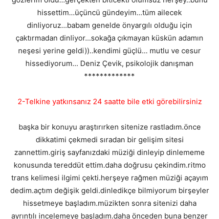
hissettim...üçüncü gündeyim...tüm ailecek
dinliyoruz...babam genelde önyargılı olduğu için
çaktırmadan dinliyor...sokağa çıkmayan küskün adamın
neşesi yerine geldi))..kendimi güçlü... mutlu ve cesur
hissediyorum... Deniz Çevik, psikolojik danışman
*************
2-Telkine yatkınsanız 24 saatte bile etki görebilirsiniz
başka bir konuyu araştırırken sitenize rastladım.önce
dikkatimi çekmedi sıradan bir gelişim sitesi
zannettim.giriş sayfanızdaki müziği dinleyip dinlememe
konusunda tereddüt ettim.daha doğrusu çekindim.ritmo
trans kelimesi ilgimi çekti.herşeye rağmen müziği açayım
dedim.açtım değişik geldi.dinledikçe bilmiyorum birşeyler
hissetmeye başladım.müzikten sonra sitenizi daha
ayrıntılı incelemeye başladım.daha önceden buna benzer