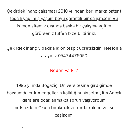
Çekirdek inanç çalışması 2010 yılından beri marka patent
tescili yapılmış yaşam boyu garantili bir çalışmadır. Bu
isimde sitemiz dışında başka bir çalışma eğitim
görürseniz lütfen bize bildiriniz.
Çekirdek inanç 5 dakikalık ön tespit ücretsizdir. Telefonla
arayınız 05424475050
Neden Farklı?
1995 yılında Boğaziçi Üniversitesine girdiğimde
hayatımda bütün engellerin kalktığını hissetmiştim.Ancak
derslere odaklanmakta sorun yaşıyordum
mutsuzdum.Okulu bırakmak zorunda kaldım ve işe
başladım.