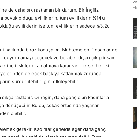
ve
ol
ne de daha sık rastlanan bir durum. Bir İngiliz
a büyük olduğu evliliklerin, tüm evliliklerin %14’ü
lduğu evliliklerin ise tüm evliliklerin sadece %3,2ü
leni hakkında biraz konuşalım. Muhtemelen, “insanlar ne
lerini duyurmamayı seçecek ve beraber dışarı çıkıp insan
rine ilişkilerini anlatmaya karar verirlerse, her iki
le üyelerinden gelecek baskıya katlanmak zorunda
arın sürdürülebilirliğini etkileyebilir.
sıkça rastlanır. Örneğin, daha genç olan kadınlarla
ığa dönüşebilir. Bu da, sokak ortasında yaşanan
den olabilir.
celemek gerekir. Kadınlar genelde eğer daha genç