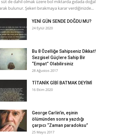
 süt de dahil olmak üzere bol miktarda gıdada doğal
arak bulunur. Şekeri bırakmaya karar verdiğinizde...
YENİ GÜN SENDE DOĞDU MU?
24 Eylül 2020
Bu 8 Özelliğe Sahipseniz Dikkat!
Sezgisel Güçlere Sahip Bir
“Empat” Olabilirsiniz
28 Ağustos 2017
TİTANİK GİBİ BATMAK DEYİMİ
16 Ekim 2020
George Carlin’in, eşinin
ölümünden sonra yazdığı
çarpıcı “Zaman paradoksu”
25 Mayıs 2017