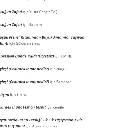
cuğun Zaferi
için
Yusuf Cengiz TAŞ
cuğun Zaferi
için
İbrahim
üçük Prens” Kitabından Büyük Anlamlar Taşıyan
Alıntı
için
Gülderen Ertaş
presyon Dünde Kaldı (Ücretsiz)
için
EMİNE
yleşi (Çekirdek İnanç nedir?)
için
Nurgul
yleşi (Çekirdek İnanç nedir?)
için
Ramazan
etişim
için
Emine
kirdek inanç test ön tespit
için
cemile
yatınızda Bu 10 Tersliği Sık Sık Yaşıyorsanız Bir
urup Düşünün!
için
Atakan Sönmez