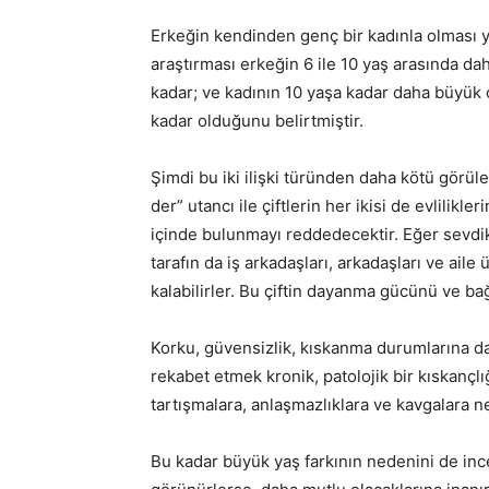
Erkeğin kendinden genç bir kadınla olması yi
araştırması erkeğin 6 ile 10 yaş arasında dah
kadar; ve kadının 10 yaşa kadar daha büyük o
kadar olduğunu belirtmiştir.
Şimdi bu iki ilişki türünden daha kötü görü
der” utancı ile çiftlerin her ikisi de evlilik
içinde bulunmayı reddedecektir. Eğer sevdikle
tarafın da iş arkadaşları, arkadaşları ve ai
kalabilirler. Bu çiftin dayanma gücünü ve bağl
Korku, güvensizlik, kıskanma durumlarına da 
rekabet etmek kronik, patolojik bir kıskançl
tartışmalara, anlaşmazlıklara ve kavgalara ne
Bu kadar büyük yaş farkının nedenini de in