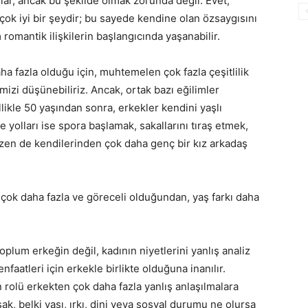
lar, ancak bu şekilde olmak zorunda değil. Evet,
k iyi bir şeydir; bu sayede kendine olan özsaygısını
 romantik ilişkilerin başlangıcında yaşanabilir.
 fazla olduğu için, muhtemelen çok fazla çeşitlilik
zi düşünebiliriz. Ancak, ortak bazı eğilimler
llikle 50 yaşından sonra, erkekler kendini yaşlı
 yolları ise spora başlamak, sakallarını tıraş etmek,
zen de kendilerinden çok daha genç bir kız arkadaş
 çok daha fazla ve göreceli olduğundan, yaş farkı daha
um erkeğin değil, kadının niyetlerini yanlış analiz
faatleri için erkekle birlikte olduğuna inanılır.
 rolü erkekten çok daha fazla yanlış anlaşılmalara
sak, belki yaşı, ırkı, dini veya sosyal durumu ne olursa