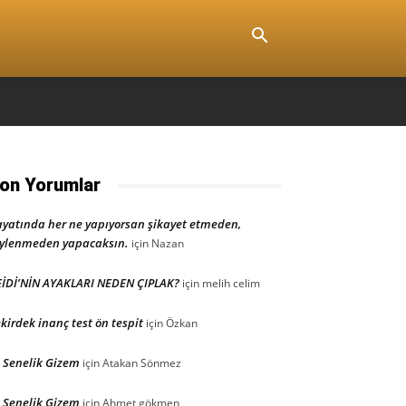
on Yorumlar
yatında her ne yapıyorsan şikayet etmeden,
ylenmeden yapacaksın.
için
Nazan
İDİ’NİN AYAKLARI NEDEN ÇIPLAK?
için
melih celim
kirdek inanç test ön tespit
için
Özkan
 Senelik Gizem
için
Atakan Sönmez
 Senelik Gizem
için
Ahmet gökmen