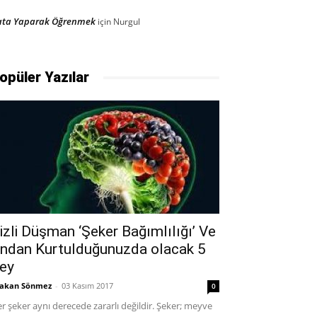
ata Yaparak Öğrenmek
için
Nurgul
opüler Yazılar
izli Düşman ‘Şeker Bağımlılığı’ Ve
ndan Kurtulduğunuzda olacak 5
ey
akan Sönmez
-
03 Kasım 2017
0
r şeker aynı derecede zararlı değildir. Şeker; meyve