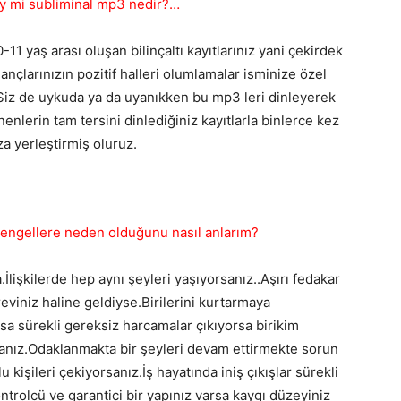
ey mi subliminal mp3 nedir?…
11 yaş arası oluşan bilinçaltı kayıtlarınız yani çekirdek
ançlarınızın pozitif halleri olumlamalar isminize özel
.Siz de uykuda ya da uyanıkken bu mp3 leri dinleyerek
nlerin tam tersini dinlediğiniz kayıtlarla binlerce kez
ıza yerleştirmiş oluruz.
 engellere neden olduğunu nasıl anlarım?
İlişkilerde hep aynı şeyleri yaşıyorsanız..Aşırı fedakar
reviniz haline geldiyse.Birilerini kurtarmaya
sa sürekli gereksiz harcamalar çıkıyorsa birikim
anız.Odaklanmakta bir şeyleri devam ettirmekte sorun
u kişileri çekiyorsanız.İş hayatında iniş çıkışlar sürekli
ontrolcü ve garantici bir yapınız varsa kaygı düzeyiniz