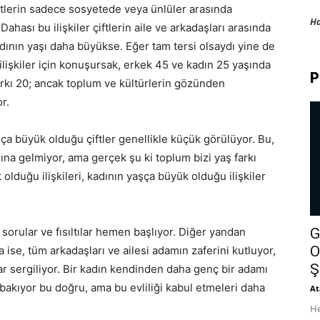
iftlerin sadece sosyetede veya ünlüler arasında
H
hası bu ilişkiler çiftlerin aile ve arkadaşları arasında
adının yaşı daha büyükse. Eğer tam tersi olsaydı yine de
işkiler için konuşursak, erkek 45 ve kadın 25 yaşında
P
arkı 20; ancak toplum ve kültürlerin gözünden
r.
şça büyük olduğu çiftler genellikle küçük görülüyor. Bu,
ına gelmiyor, ama gerçek şu ki toplum bizi yaş farkı
olduğu ilişkileri, kadının yaşça büyük olduğu ilişkiler
sorular ve fısıltılar hemen başlıyor. Diğer yandan
G
O
a ise, tüm arkadaşları ve ailesi adamın zaferini kutluyor,
Ş
ar sergiliyor. Bir kadın kendinden daha genç bir adamı
 bakıyor bu doğru, ama bu evliliği kabul etmeleri daha
At
He