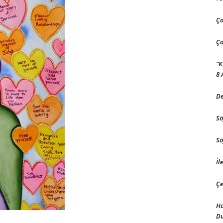
Ço
Ço
“K
8 
De
Sö
Sö
İl
Çe
Ha
D