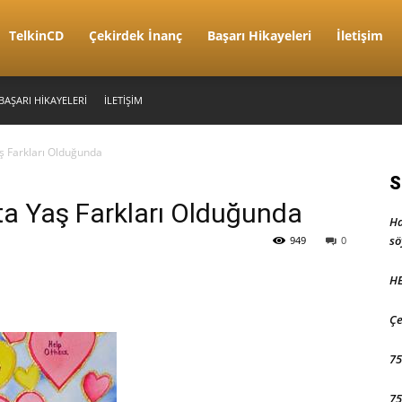
TelkinCD
Çekirdek İnanç
Başarı Hikayeleri
İletişim
BAŞARI HIKAYELERI
İLETIŞIM
aş Farkları Olduğunda
S
kta Yaş Farkları Olduğunda
Ha
sö
949
0
HE
Çe
75
75