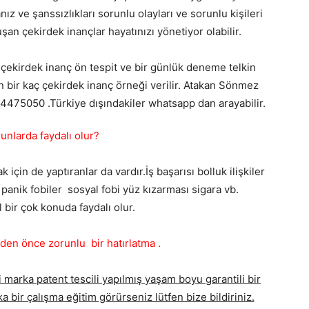
 ve şanssızlıkları sorunlu olayları ve sorunlu kişileri
an çekirdek inançlar hayatınızı yönetiyor olabilir.
 çekirdek inanç ön tespit ve bir günlük deneme telkin
n bir kaç çekirdek inanç örneği verilir. Atakan Sönmez
424475050 .Türkiye dışındakiler whatsapp dan arayabilir.
unlarda faydalı olur?
çin de yaptıranlar da vardır.İş başarısı bolluk ilişkiler
panik fobiler sosyal fobi yüz kızarması sigara vb.
l bir çok konuda faydalı olur.
n önce zorunlu bir hatırlatma .
 marka patent tescili yapılmış yaşam boyu garantili bir
a bir çalışma eğitim görürseniz lütfen bize bildiriniz.