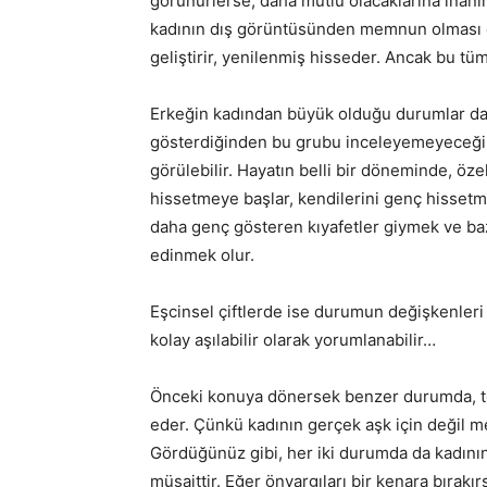
görünürlerse, daha mutlu olacaklarına inanır
kadının dış görüntüsünden memnun olması ço
geliştirir, yenilenmiş hisseder. Ancak bu tüm
Erkeğin kadından büyük olduğu durumlar daha
gösterdiğinden bu grubu inceleyemeyeceğimi
görülebilir. Hayatın belli bir döneminde, öze
hissetmeye başlar, kendilerini genç hissetme
daha genç gösteren kıyafetler giymek ve ba
edinmek olur.
Eşcinsel çiftlerde ise durumun değişkenleri
kolay aşılabilir olarak yorumlanabilir…
Önceki konuya dönersek benzer durumda, topl
eder. Çünkü kadının gerçek aşk için değil men
Gördüğünüz gibi, her iki durumda da kadının
müsaittir. Eğer önyargıları bir kenara bırakır