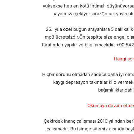
yüksekse hep en kötü ihtimali düşünüyorsanız
hayatınıza çekiyorsanızÇocuk yaşta oluş
25. yıla özel bugun arayanlara 5 dakikalik
mp3 ücretsizdir.Ön tespitte size engel ola
tarafından yapılır ve bilgi amaçlıdır. +90 5
Hangi sor
Hiçbir sorunu olmadan sadece daha iyi olmak i
kaygı depresyon takıntılar kilo vermek 
bağımlılıklar dahi
Okumaya devam etmede
Çekirdek inanç çalışması 2010 yılından beri
çalışmadır. Bu isimde sitemiz dışında başk