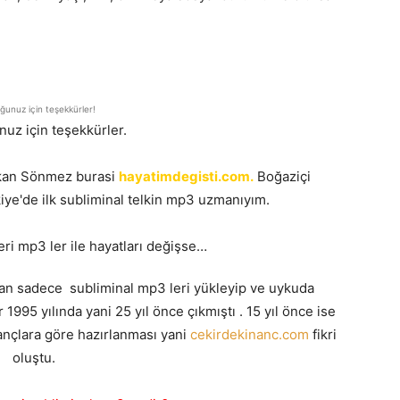
unuz için teşekkürler!
uz için teşekkürler.
takan Sönmez burasi
hayatimdegisti.com.
Boğaziçi
ye'de ilk subliminal telkin mp3 uzmanıyım.
eri mp3 ler ile hayatları değişse…
dan sadece subliminal mp3 leri yükleyip ve uykuda
r 1995 yılında yani 25 yıl önce çıkmıştı . 15 yıl önce ise
ançlara göre hazırlanması yani
cekirdekinanc.com
fikri
oluştu.