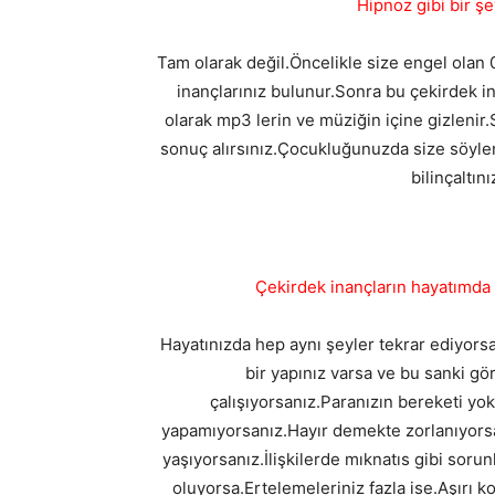
Hipnoz gibi bir ş
Tam olarak değil.Öncelikle size engel olan 0-
inançlarınız bulunur.Sonra bu çekirdek in
olarak mp3 lerin ve müziğin içine gizlenir
sonuç alırsınız.Çocukluğunuzda size söylene
bilinçaltın
Çekirdek inançların hayatımda
Hayatınızda hep aynı şeyler tekrar ediyorsa.
bir yapınız varsa ve bu sanki gö
çalışıyorsanız.Paranızın bereketi yok
yapamıyorsanız.Hayır demekte zorlanıyors
yaşıyorsanız.İlişkilerde mıknatıs gibi sorunl
oluyorsa.Ertelemeleriniz fazla ise.Aşırı k