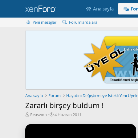
Ana sayfa
Fo
Yeni mesajlar
Forumlarda ara
Ana sayfa
Forum
Hayatını Değiştirmeye İstekli Yeni Üyel
Zararlı birşey buldum !
K
B
Reaswon
4 Haziran 2011
o
a
n
ş
u
l
y
a