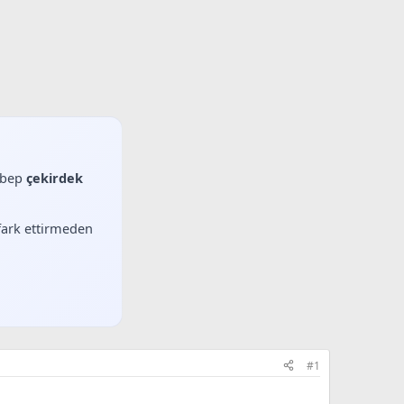
sebep
çekirdek
 fark ettirmeden
#1