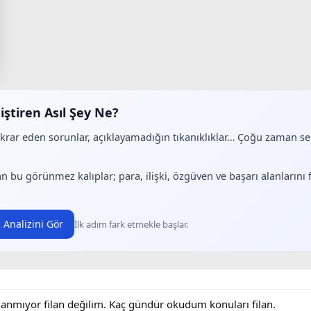
iştiren Asıl Şey Ne?
ekrar eden sorunlar, açıklayamadığın tıkanıklıklar… Çoğu zaman 
.
n bu görünmez kalıplar; para, ilişki, özgüven ve başarı alanlarını
 Analizini Gör
İlk adım fark etmekle başlar.
nanmıyor filan değilim. Kaç gündür okudum konuları filan.