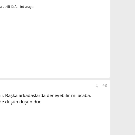
tkili lütfen int araştır
#3
r. Başka arkadaşlarda deneyebilir mi acaba.
nde düşün düşün dur.