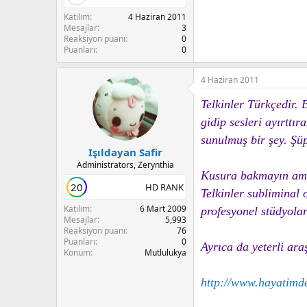
Katılım
4 Haziran 2011
Mesajlar
3
Reaksiyon puanı
0
Puanları
0
4 Haziran 2011
Telkinler Türkçedir. 
gidip sesleri ayırttı
sunulmuş bir şey. Şüp
Işıldayan Safir
Administrators, Zerynthia
Kusura bakmayın ama 
20
HD RANK
Telkinler subliminal
Katılım
6 Mart 2009
profesyonel stüdyolar
Mesajlar
5,993
Reaksiyon puanı
76
Puanları
0
Ayrıca da yeterli ara
Konum
Mutlulukya
http://www.hayatimde