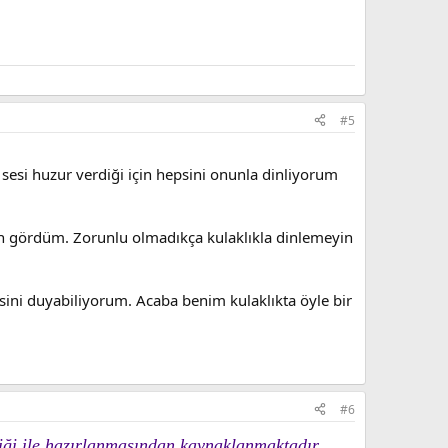
#5
 sesi huzur verdiği için hepsini onunla dinliyorum
en gördüm. Zorunlu olmadıkça kulaklıkla dinlemeyin
sini duyabiliyorum. Acaba benim kulaklıkta öyle bir
#6
kniği ile hazırlanmasından kaynaklanmaktadır.