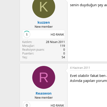
K
senin duyduğun şey
a
kuzzen
New member
1
HD RANK
Katılım
28 Nisan 2011
Mesajlar
119
Reaksiyon puanı
0
Puanları
0
Yaş
54
4 Haziran 2011
R
Evet olabilir fakat b
Aslında yapılan yorum
Reaswon
New member
0
HD RANK