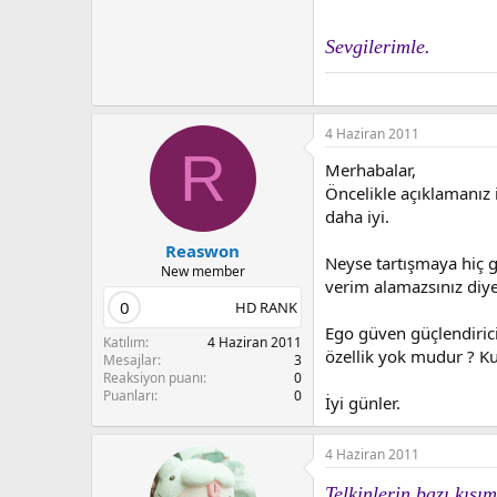
Sevgilerimle.
4 Haziran 2011
R
Merhabalar,
Öncelikle açıklamanız 
daha iyi.
Reaswon
Neyse tartışmaya hiç 
New member
verim alamazsınız diye 
0
HD RANK
Ego güven güçlendirici
Katılım
4 Haziran 2011
özellik yok mudur ? Ku
Mesajlar
3
Reaksiyon puanı
0
Puanları
0
İyi günler.
4 Haziran 2011
Telkinlerin bazı kısı