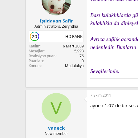
Bazı kulaklıklarda gü
Işıldayan Safir
kulaklıkla da dinleyeb
Administrators, Zerynthia
20
HD RANK
Ayrıca sağlık açısın
Katılım
6 Mart 2009
nedenledir. Bunların 
Mesajlar
5,993
Reaksiyon puanı
76
Puanları
0
Konum
Mutlulukya
Sevgilerimle.
7 Ekim 2011
V
aynen 1.07 de bir ses 
vaneck
New member