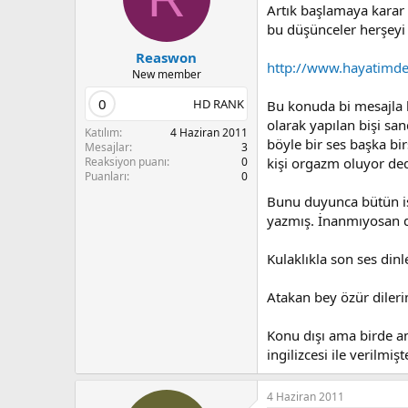
Artık başlamaya karar 
bu düşünceler herşeyi 
Reaswon
http://www.hayatimde
New member
0
HD RANK
Bu konuda bi mesajla k
olarak yapılan bişi sa
Katılım
4 Haziran 2011
böyle bir ses başka bi
Mesajlar
3
kişi orgazm oluyor de
Reaksiyon puanı
0
Puanları
0
Bunu duyunca bütün is
yazmış. İnanmıyosan d
Kulaklıkla son ses dinl
Atakan bey özür diler
Konu dışı ama birde an
ingilizcesi ile verilmi
4 Haziran 2011