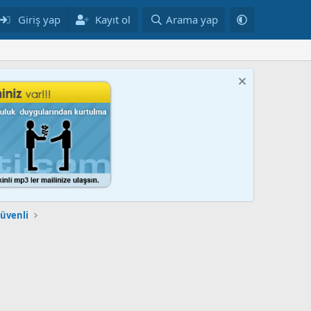
Giriş yap
Kayıt ol
Arama yap
üvenli