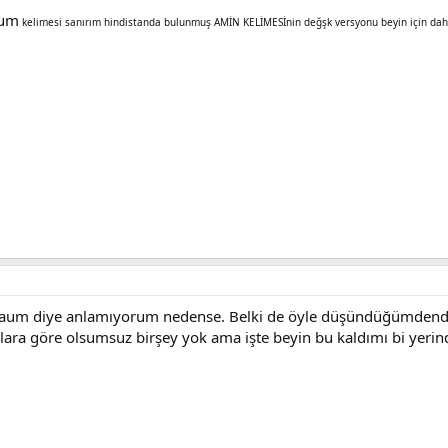
um
kelimesi sanırım hindistanda bulunmuş AMİN KELİMESİnin değşk versyonu beyin için daha e
en aum diye anlamıyorum nedense. Belki de öyle düşündüğümdendi
lara göre olsumsuz birşey yok ama işte beyin bu kaldımı bi yeri