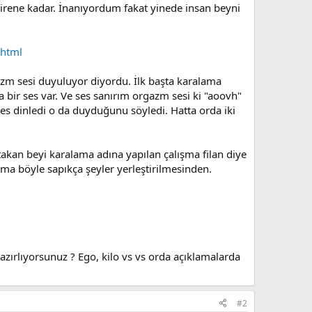
girene kadar. İnanıyordum fakat yinede insan beyni
.html
azm sesi duyuluyor diyordu. İlk başta karalama
 bir ses var. Ve ses sanırım orgazm sesi ki "aoovh"
ses dinledi o da duyduğunu söyledi. Hatta orda iki
kan beyi karalama adına yapılan çalışma filan diye
a böyle sapıkça şeyler yerleştirilmesinden.
azırlıyorsunuz ? Ego, kilo vs vs orda açıklamalarda
#2