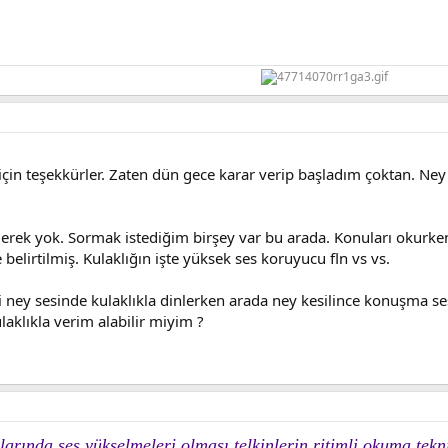
için teşekkürler. Zaten dün gece karar verip başladım çoktan. Ney
gerek yok. Sormak istediğim birşey var bu arada. Konuları okurk
belirtilmiş. Kulaklığın işte yüksek ses koruyucu fln vs vs.
 ney sesinde kulaklıkla dinlerken arada ney kesilince konuşma se
laklıkla verim alabilir miyim ?
mlarında ses yükselmeleri olması telkinlerin ritimli okuma te