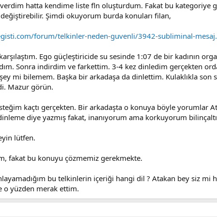
verdim hatta kendime liste fln oluşturdum. Fakat bu kategoriye 
değiştirebilir. Şimdi okuyorum burda konuları filan,
gisti.com/forum/telkinler-neden-guvenli/3942-subliminal-mesaj
arşılaştım. Ego güçleştiricide su sesinde 1:07 de bir kadının org
ndım. Sonra indirdim ve farkettim. 3-4 kez dinledim gerçekten orda
rşey mi bilemem. Başka bir arkadaşa da dinlettim. Kulaklıkla son 
di. Mazur görün.
teğim kaçtı gerçekten. Bir arkadaşta o konuya böyle yorumlar Ata
inleme diye yazmış fakat, inanıyorum ama korkuyorum bilinçaltım
eyin lütfen.
im, fakat bu konuyu çözmemiz gerekmekte.
layamadığım bu telkinlerin içeriği hangi dil ? Atakan bey siz mi h
şte o yüzden merak ettim.