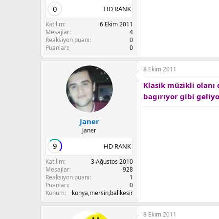
0
HD RANK
Katılım
6 Ekim 2011
Mesajlar
4
Reaksiyon puanı
0
Puanları
0
8 Ekim 2011
Klasik müzikli olanı
bagırıyor gibi geliy
Janer
Janer
9
HD RANK
Katılım
3 Ağustos 2010
Mesajlar
928
Reaksiyon puanı
1
Puanları
0
Konum
konya,mersin,balikesir
8 Ekim 2011