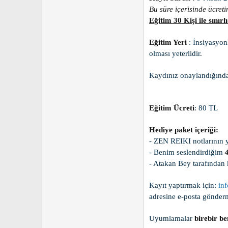
Bu süre içerisinde ücret
Eğitim 30 Kişi ile sınırlı
Eğitim Yeri
: İnsiyasyon
olması yeterlidir.
Kaydınız onaylandığında 
Eğitim Ücreti
: 80 TL
Hediye paket içeriği:
- ZEN REIKI notlarının 
- Benim seslendirdiğim
- Atakan Bey tarafından 
Kayıt yaptırmak için:
in
adresine e-posta gönderm
Uyumlamalar
birebir b