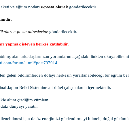
aketi ve eğitim notları
e-posta olarak
gönderilecektir.
timdir.
ifikaları e-posta adreslerine
gönderilecektir.
arı yapmak isteyen herkes katılabilir.
ılmış olan arkadaşlarınızın yorumlarını aşağıdaki linkten okuyabilirsini
ti.com/forum/...tml#post797014
en gelen bildirimlerden dolayı herkesin yararlanabileceği bir eğitim bel
nal Japon Reiki Sistemine ait ritüel çalışmalarda içermektedir.
kle altını çizdiğim cümlem:
daki dünyayı yaratır.
llenebilmesi için de öz enerjimizi güçlendirmeyi bilmeli, doğal gücümüz