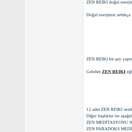
ZEN REIKI doğal enerjini 
Doğal enerjimiz arttıkç
ZEN REIKI bir şey yapm
Gelelim
ZEN REIKI
eği
12 adet ZEN REIKI sembo
Diğer başlıklar ise aşağı
ZEN MEDİTASYONU N
ZEN PARADOKS MED