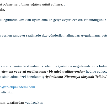
ini ödememiş olanlar eğitime dâhil edilmez.
.
dır.
lu eğitimdir. Uzaktan uyumlama ile gerçekleştirilecektir. Bulunduğunuz 
verilen randevu saatinizde size gönderilen talimatları uygulamanız yeter
yanı sıra benim tarafımdan hazırlanmış içerisinde uygulamalarında bul
4 element ve sevgi meditasyonu / bir adet meditasyondur/
hediye edilece
kişinin adına özel hazırlanmış
Aydınlanma-Nirvanaya ulaşmak Telkini/ 
fo@arketipakademi.com
elisiniz.
enim tarafımdan
yapılacaktır.