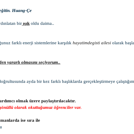
ı eğitin. Huang-Çe
dınlatan bir
ışık
oldu daima..
unuz farklı enerji sistemlerine karşılık
hayatimdegisti ailesi
olarak başl
den yararlı olmasını seçiyorum..
 doğrultusunda ayda bir kez farklı başlıklarda gerçekleştirmeye çalıştığ
rdımcı olmak üzere paylaştırılacaktır.
önüllü olarak okuttuğumuz öğrenciler var.
manlarda ise sıra ile
u