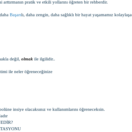
arttırmanın pratik ve etkili yollarını öğreten bir rehberdir.
a daha
Başarı
lı, daha zengin, daha sağlıklı bir hayat yaşamamız kolaylaşa
akla değil,
olmak
ile ilgilidir..
timi ile neler öğreneceğinize
lüne insiye olacaksınız ve kullanımlarını öğreneceksin.
dadır
EDİR?
İTASYONU