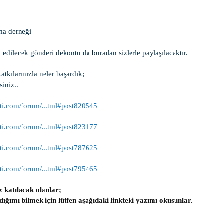
ma derneği
 edilecek gönderi dekontu da buradan sizlerle paylaşılacaktır.
atkılarınızla neler başardık;
siniz..
ti.com/forum/...tml#post820545
ti.com/forum/...tml#post823177
ti.com/forum/...tml#post787625
ti.com/forum/...tml#post795465
z katılacak olanlar;
dığımı bilmek için lütfen aşağıdaki linkteki yazımı okusunlar.