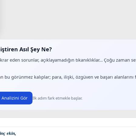
iştiren Asıl Şey Ne?
ekrar eden sorunlar, açıklayamadığın tıkanıklıklar… Çoğu zaman 
.
n bu görünmez kalıplar; para, ilişki, özgüven ve başarı alanlarını
 Analizini Gör
İlk adım fark etmekle başlar.
rinç ekin,