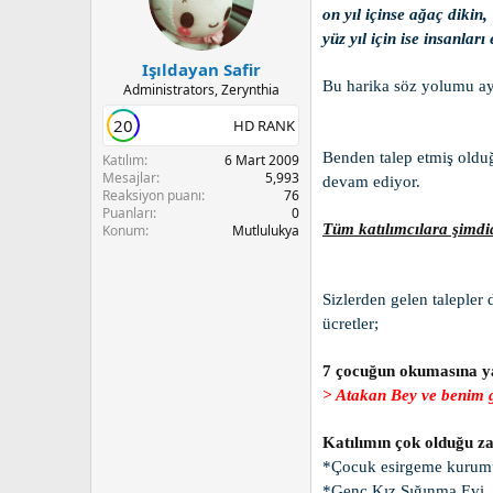
on yıl içinse ağaç dikin,
yüz yıl için ise insanlar
Işıldayan Safir
Bu harika söz yolumu ay
Administrators, Zerynthia
20
HD RANK
Benden talep etmiş olduğ
Katılım
6 Mart 2009
Mesajlar
5,993
devam ediyor.
Reaksiyon puanı
76
Puanları
0
Tüm katılımcılara şimdi
Konum
Mutlulukya
Sizlerden gelen talepler
ücretler;
7 çocuğun okumasına ya
> Atakan Bey ve benim g
Katılımın çok olduğu za
*Çocuk esirgeme kurum
*Genç Kız Sığınma Evi