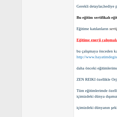
Gerekli detaylar,hediye p
Bu eğitim sertifikalı eği
Eğitime katılanların
sert
Eğitime enerji çalışmal
bu çalışmaya önceden kat
http://www.hayatimdegis
daha önceki eğitimlerimd
ZEN REIKI özellikle Orji
Tüm eğitimlerimde özelli
içimizdeki dünya dışımız
içimizdeki dünyanın şeki