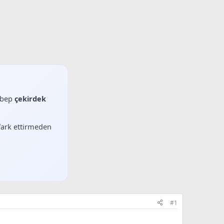
sebep
çekirdek
 fark ettirmeden
#1