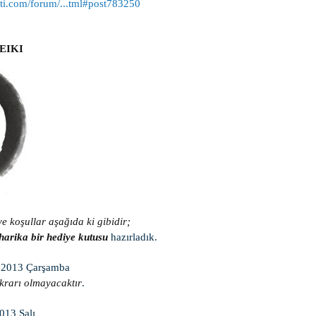
ti.com/forum/...tml#post783250
REIKI
 ve koşullar aşağıda ki gibidir;
harika bir hediye kutusu
hazırladık.
 2013 Çarşamba
ekrarı olmayacaktır
.
013 Salı