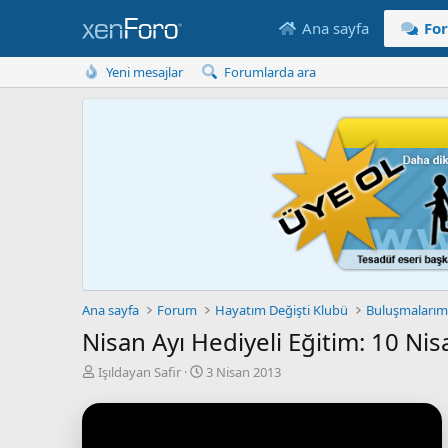
Ana sayfa
Fo
Yeni mesajlar
Forumlarda ara
Ana sayfa
Forum
Hayatım Değişti Klubü
Buluşmalarımı
Nisan Ayı Hediyeli Eğitim: 10 Ni
K
B
Işıldayan Safir
3 Nisan 2013
o
a
n
ş
u
l
y
a