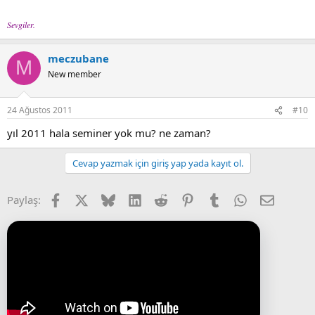
Sevgiler.
meczubane
M
New member
24 Ağustos 2011
#10
yıl 2011 hala seminer yok mu? ne zaman?
Cevap yazmak için giriş yap yada kayıt ol.
Facebook
X (Twitter)
Bluesky
LinkedIn
Reddit
Pinterest
Tumblr
WhatsApp
E-posta
Paylaş: