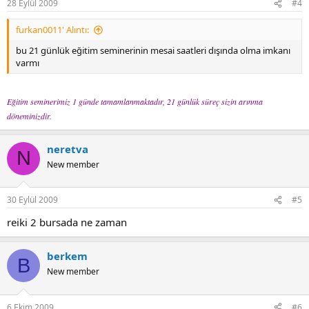
28 Eylül 2009
#4
furkan0011' Alıntı:
bu 21 günlük eğitim seminerinin mesai saatleri dışında olma imkanı
varmı
Eğitim seminerimiz 1 günde tamamlanmaktadır, 21 günlük süreç sizin arınma
döneminizdir.
neretva
N
New member
30 Eylül 2009
#5
reiki 2 bursada ne zaman
berkem
B
New member
6 Ekim 2009
#6