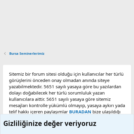
Bursa Seminerlerimiz
Sitemiz bir forum sitesi olduğu için kullanıcılar her türlü
görüşlerini önceden onay olmadan anında siteye
yazabilmektedir. 5651 sayılı yasaya göre bu yazılardan
dolayı doğabilecek her türlü sorumluluk yazan
kullanıcılara aittir. 5651 sayılı yasaya göre sitemiz
mesajları kontrolle yükümlü olmayıp, yasaya aykırı yada
telif hakkı içeren paylaşımlar
BURADAN
bize ulaşıldığı
taktirde, ilgili konu en geç 48 saat içerisinde
Gizliliğinize değer veriyoruz
kaldırılacaktır. Sitemizde Bulunan Videolar YouTube,
Facebook, Dailymotion, v.b. video paylaşım sitelerinden