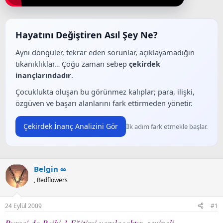
a
a
t
r
a
i
n
h
Hayatını Değiştiren Asıl Şey Ne?
i
Aynı döngüler, tekrar eden sorunlar, açıklayamadığın
tıkanıklıklar… Çoğu zaman sebep
çekirdek
inançlarındadır
.
Çocuklukta oluşan bu görünmez kalıplar; para, ilişki,
özgüven ve başarı alanlarını fark ettirmeden yönetir.
Çekirdek İnanç Analizini Gör
İlk adım fark etmekle başlar.
Belgin ∞
, Redflowers
24 Eylül 2009
#1
Bursa' da Reiki 1 Eğitimi yapılacaktır. sevincli