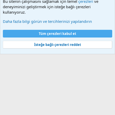
Bu sitenin çalışmasını sağlamak için temel
çerezleri
ve
alınmaktadır. Telif hakları sorumluluğu bu sitelere aittir.
deneyiminizi geliştirmek için isteğe bağlı çerezleri
Videoların hiç biri sunucularımızda bulunmamaktadır.
kullanıyoruz.
Daha fazla bilgi görün ve tercihlerinizi yapılandırın
Çerezler
Bize ulaşın
Şartlar ve kurallar
Gizlilik politikası
Yardım
Tüm çerezleri kabul et
Ana sayfa
R
S
S
İsteğe bağlı çerezleri reddet
®
Community platform by XenForo
© 2010-2025 XenForo Ltd.
Bu forum XenGenTr © 2014 - 2026 ürünleri ile desteklenmektedir