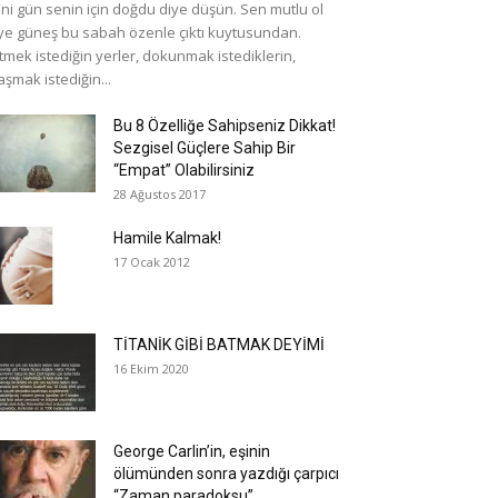
ni gün senin için doğdu diye düşün. Sen mutlu ol
ye güneş bu sabah özenle çıktı kuytusundan.
tmek istediğin yerler, dokunmak istediklerin,
aşmak istediğin...
Bu 8 Özelliğe Sahipseniz Dikkat!
Sezgisel Güçlere Sahip Bir
“Empat” Olabilirsiniz
28 Ağustos 2017
Hamile Kalmak!
17 Ocak 2012
TİTANİK GİBİ BATMAK DEYİMİ
16 Ekim 2020
George Carlin’in, eşinin
ölümünden sonra yazdığı çarpıcı
“Zaman paradoksu”