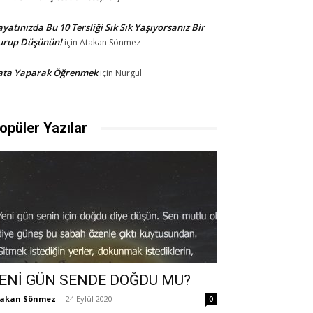
yatınızda Bu 10 Tersliği Sık Sık Yaşıyorsanız Bir
urup Düşünün!
için
Atakan Sönmez
ata Yaparak Öğrenmek
için
Nurgul
opüler Yazılar
ENİ GÜN SENDE DOĞDU MU?
takan Sönmez
-
24 Eylül 2020
0