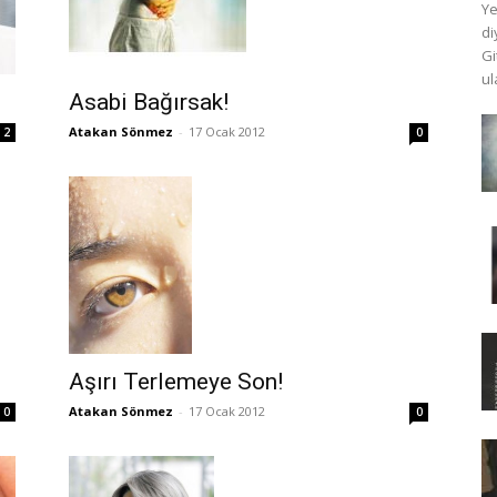
Ye
di
Gi
ul
Asabi Bağırsak!
Atakan Sönmez
-
17 Ocak 2012
2
0
Aşırı Terlemeye Son!
Atakan Sönmez
-
17 Ocak 2012
0
0