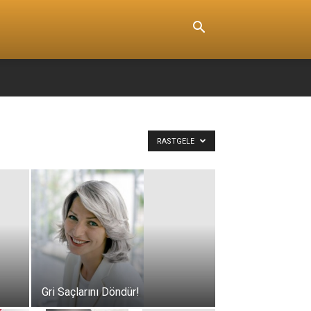
RASTGELE
Gri Saçlarını Döndür!