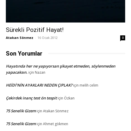
Sürekli Pozitif Hayat!
Atakan Sönmez
-
16 Ocak 2012
0
Son Yorumlar
Hayatında her ne yapıyorsan şikayet etmeden, söylenmeden
yapacaksın.
için
Nazan
HEİDİ’NİN AYAKLARI NEDEN ÇIPLAK?
için
melih celim
Çekirdek inanç test ön tespit
için
Özkan
75 Senelik Gizem
için
Atakan Sönmez
75 Senelik Gizem
için
Ahmet gökmen