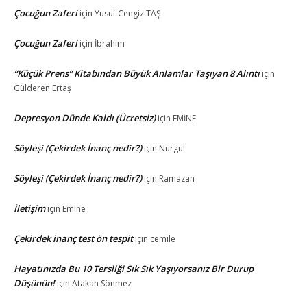
Çocuğun Zaferi
için
Yusuf Cengiz TAŞ
Çocuğun Zaferi
için
İbrahim
“Küçük Prens” Kitabından Büyük Anlamlar Taşıyan 8 Alıntı
için
Gülderen Ertaş
Depresyon Dünde Kaldı (Ücretsiz)
için
EMİNE
Söyleşi (Çekirdek İnanç nedir?)
için
Nurgul
Söyleşi (Çekirdek İnanç nedir?)
için
Ramazan
İletişim
için
Emine
Çekirdek inanç test ön tespit
için
cemile
Hayatınızda Bu 10 Tersliği Sık Sık Yaşıyorsanız Bir Durup
Düşünün!
için
Atakan Sönmez