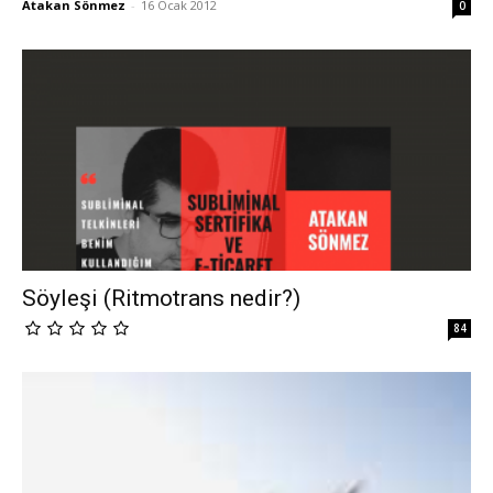
Atakan Sönmez
-
16 Ocak 2012
0
Söyleşi (Ritmotrans nedir?)
84