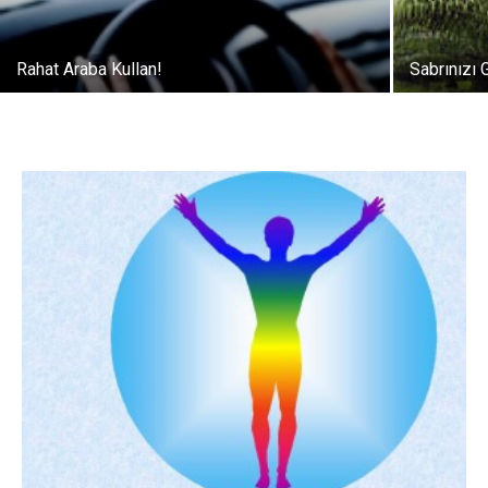
Rahat Araba Kullan!
Sabrınızı G