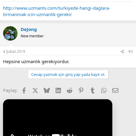
http://www.uzmantv.com/turkiyede-hangi-daglara-
tirmanmak-icin-uzmanlik-gerekir
DeJong
New member
4 Şubat 2019
#2
Hepsine uzmanlık gerekiyordur.
Cevap yazmak için giriş yap yada kayıt ol.
Facebook
X (Twitter)
Bluesky
LinkedIn
Reddit
Pinterest
Tumblr
WhatsApp
E-posta
Paylaş: