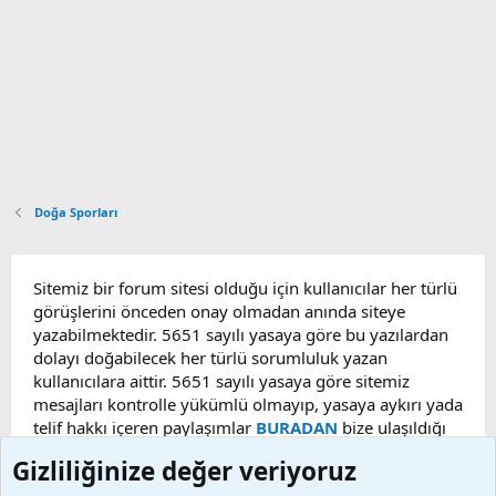
Doğa Sporları
Sitemiz bir forum sitesi olduğu için kullanıcılar her türlü
görüşlerini önceden onay olmadan anında siteye
yazabilmektedir. 5651 sayılı yasaya göre bu yazılardan
dolayı doğabilecek her türlü sorumluluk yazan
kullanıcılara aittir. 5651 sayılı yasaya göre sitemiz
mesajları kontrolle yükümlü olmayıp, yasaya aykırı yada
telif hakkı içeren paylaşımlar
BURADAN
bize ulaşıldığı
taktirde, ilgili konu en geç 48 saat içerisinde
Gizliliğinize değer veriyoruz
kaldırılacaktır. Sitemizde Bulunan Videolar YouTube,