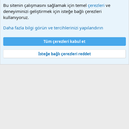
Facebook, Dailymotion, v.b. video paylaşım sitelerinden
Bu sitenin çalışmasını sağlamak için temel
çerezleri
ve
alınmaktadır. Telif hakları sorumluluğu bu sitelere aittir.
deneyiminizi geliştirmek için isteğe bağlı çerezleri
Videoların hiç biri sunucularımızda bulunmamaktadır.
kullanıyoruz.
Daha fazla bilgi görün ve tercihlerinizi yapılandırın
Çerezler
Bize ulaşın
Şartlar ve kurallar
Gizlilik politikası
Yardım
Tüm çerezleri kabul et
Ana sayfa
R
S
S
İsteğe bağlı çerezleri reddet
®
Community platform by XenForo
© 2010-2025 XenForo Ltd.
Bu forum XenGenTr © 2014 - 2026 ürünleri ile desteklenmektedir