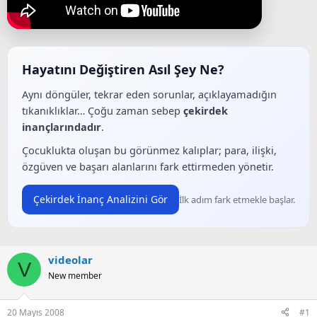
ş
ç
l
t
a
a
t
r
a
i
n
h
Hayatını Değiştiren Asıl Şey Ne?
i
Aynı döngüler, tekrar eden sorunlar, açıklayamadığın
tıkanıklıklar… Çoğu zaman sebep
çekirdek
inançlarındadır
.
Çocuklukta oluşan bu görünmez kalıplar; para, ilişki,
özgüven ve başarı alanlarını fark ettirmeden yönetir.
Çekirdek İnanç Analizini Gör
İlk adım fark etmekle başlar.
videolar
V
New member
20 Mayıs 2008
#1