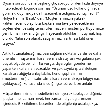
Oysa iz sürücü, daha başlangıçta, soruyu birden fazla duyuya
hitap edecek biçimde sormaz: “Ürünümüzü kullandığınızda,
görmek, duymak ya da hissetmek istediğiniz sonuç nedir?”
Hülya Hanım “Basit,” der: “Müşterilerimizin yüksek
kalitemizden dolayı bizi başkalarına tavsiye edeceklerini
söylemeleri ve satış temsilcilerimizden müşteri portföyümüze
yeni bir isim eklendiği için heyecanlı olduklarını duymak hoş
olurdu. Tabii son olarak, satışlarımızın artması kilit önem
taşıyor.”
Artık, tutunabileceğimiz bazı sağlam noktalar vardır ve daha
önemlisi, müşterinin karar verme stratejisini vurgulama şekli
büyük ölçüde bellidir. Bu vurgu, diyaloglar, gönderme
yaparken kullanılan sözcükler ve çok sayıda işitsel iletişim
kanalı aracılığıyla anlaşılabilir. Kendi şüphelimizin
(müşterimizin) dili, satın alma kararı vermek için bilgiyi nasıl
ayıklayacağı konusunda izlediği içsel süreci bize anlatır!
Müşterilerimizin dil modellerini dinleyerek toplayabildiğimiz
ipuçları, her zaman -evet, her zaman- diyaloglarımızın
içindedir. Biz etkileme becerilerinde bilgilenip ustalaştıkça,