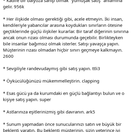
* Kadife bir balyoza sahip olmak "yumuşak satış" anlamına
gelir. 956k
* Her ilişkide olması gerektiği gibi, acele etmeyin. İki insan,
ken­dileriyle yabancılar arasına koydukları sınırların ötesine
geçtiklerinde güçlü ilişkiler kurarlar. Bir taraf diğerinin sınırına
ancak onun rızası olması durumunda geçebilir. Birlikteyken
bile insanlar bağımsız olmak isterler. Satışı yavaşça yapın.
Müşterinin rızası olmadan hiçbir sınırı geçmeye kalkmayın.
2600
* Sevgiliyle randevudaymış gibi satış yapın. ttli3
* Öykücülüğünüzü mükemmelleştirin. clapping
* Esas gücü ya da kurumdaki en güçlü bağlantıyı bulun ve o
ki­şiye satış yapın. super
* Astlarınıza eşitlerinizmiş gibi davranın. ark5
* Sunum yapmadan önce sunucularınızı satın ve büyük bir
bek­lenti yaratın. Bu beklenti müşterinin, sizin yeterince iyi