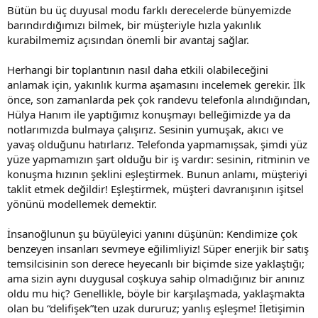
Bütün bu üç duyusal modu farklı derecelerde bünyemizde
barındırdığımızı bilmek, bir müşteriyle hızla yakınlık
kurabilmemiz açısından önemli bir avantaj sağlar.
Herhangi bir toplantının nasıl daha etkili olabileceğini
anlamak için, yakınlık kurma aşamasını incelemek gerekir. İlk
önce, son zamanlarda pek çok randevu telefonla alındığından,
Hülya Hanım ile yaptığımız konuşmayı belleğimizde ya da
notlarımızda bulmaya çalışırız. Sesinin yumuşak, akıcı ve
yavaş olduğunu hatırlarız. Telefonda yapmamışsak, şimdi yüz
yüze yapmamızın şart olduğu bir iş vardır: sesinin, ritminin ve
konuşma hızının şeklini eşleştirmek. Bunun anlamı, müşteriyi
taklit etmek değildir! Eşleştirmek, müşteri davranışının işitsel
yönünü modellemek demektir.
İnsanoğlunun şu büyüleyici yanını düşünün: Kendimize çok
benzeyen insanları sevmeye eğilimliyiz! Süper enerjik bir satış
temsilcisinin son derece heyecanlı bir biçimde size yaklaştığı;
ama sizin aynı duygusal coşkuya sahip olmadığınız bir anınız
oldu mu hiç? Genellikle, böyle bir karşılaşmada, yaklaşmakta
olan bu “delifişek”ten uzak dururuz; yanlış eşleşme! İletişimin