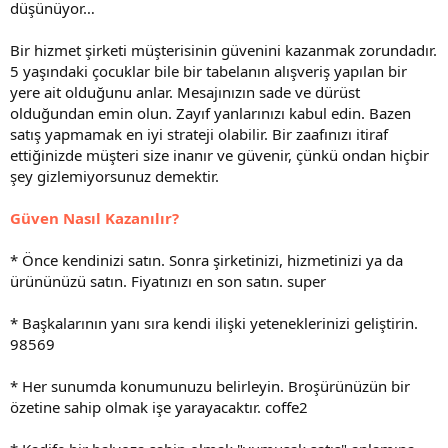
düşünüyor…
Bir hizmet şirketi müşterisinin güvenini kazanmak zorundadır.
5 yaşındaki çocuklar bile bir tabelanın alışveriş yapılan bir
yere ait ol­duğunu anlar. Mesajınızın sade ve dürüst
olduğundan emin olun. Za­yıf yanlarınızı kabul edin. Bazen
satış yapmamak en iyi strateji olabi­lir. Bir zaafınızı itiraf
ettiğinizde müşteri size inanır ve güvenir, çün­kü ondan hiçbir
şey gizlemiyorsunuz demektir.
Güven Nasıl Kazanılır?
* Önce kendinizi satın. Sonra şirketinizi, hizmetinizi ya da
ürünü­nüzü satın. Fiyatınızı en son satın. super
* Başkalarının yanı sıra kendi ilişki yeteneklerinizi geliştirin.
98569
* Her sunumda konumunuzu belirleyin. Broşürünüzün bir
özetine sahip olmak işe yarayacaktır. coffe2