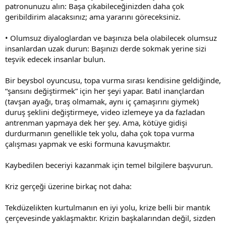
patronunuzu alın: Başa çıkabileceğinizden daha çok
geribildirim alacaksınız; ama yararını göreceksiniz.
• Olumsuz diyaloglardan ve başınıza bela olabilecek olumsuz
insanlardan uzak durun: Başınızı derde sokmak yerine sizi
teşvik edecek insanlar bulun.
Bir beysbol oyuncusu, topa vurma sırası kendisine geldiğinde,
“şansını değiştirmek” için her şeyi yapar. Batıl inançlardan
(tavşan ayağı, tıraş olmamak, aynı iç çamaşırını giymek)
duruş şeklini değiştirmeye, video izlemeye ya da fazladan
antrenman yapmaya dek her şey. Ama, kötüye gidişi
durdurmanın genellikle tek yolu, daha çok topa vurma
çalışması yapmak ve eski formuna kavuşmaktır.
Kaybedilen beceriyi kazanmak için temel bilgilere başvurun.
Kriz gerçeği üzerine birkaç not daha:
Tekdüzelikten kurtulmanın en iyi yolu, krize belli bir mantık
çerçevesinde yaklaşmaktır. Krizin başkalarından değil, sizden