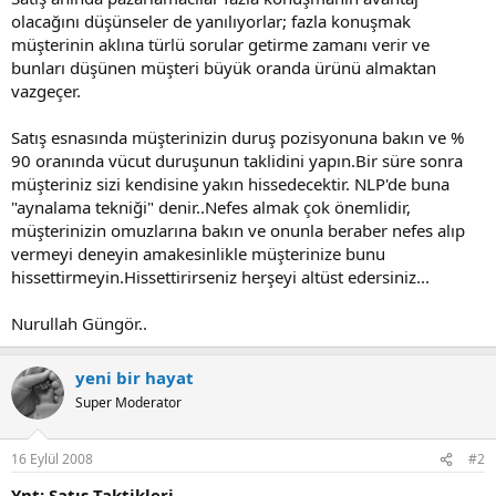
olacağını düşünseler de yanılıyorlar; fazla konuşmak
müşterinin aklına türlü sorular getirme zamanı verir ve
bunları düşünen müşteri büyük oranda ürünü almaktan
vazgeçer.
Satış esnasında müşterinizin duruş pozisyonuna bakın ve %
90 oranında vücut duruşunun taklidini yapın.Bir süre sonra
müşteriniz sizi kendisine yakın hissedecektir. NLP'de buna
"aynalama tekniği" denir..Nefes almak çok önemlidir,
müşterinizin omuzlarına bakın ve onunla beraber nefes alıp
vermeyi deneyin amakesinlikle müşterinize bunu
hissettirmeyin.Hissettirirseniz herşeyi altüst edersiniz...
Nurullah Güngör..
yeni bir hayat
Super Moderator
16 Eylül 2008
#2
Ynt: Satış Taktikleri...