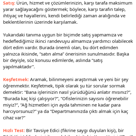
Satış:
Ürün, hizmet ve çözümlerinizin, karşı tarafa maksimum
yarar sağlayacağını göstermek; böylece, karşı tarafın talep,
ihtiyaç ve hayallerini, kendi belirlediği zaman aralığında ve
beklentilerinin üzerinde karşılamak.
Yukarıdaki tanıma uygun bir biçimde satış yapmamıza ve
hedeflediğimiz ikinci randevuyu almamıza yardımcı olabilecek
dört edim vardır. Burada önemli olan, bu dört edimden
yalnızca ikisinde, “satın alma” önerisinin sunulmasıdır. Başka
bir deyişle, söz konusu edimlerde, aslında “satış
yapılmaktadır”.
Keşfetmek:
Aramak, bilinmeyeni araştırmak ve yeni bir şey
öğrenmektir. Keşfetmek, tipik olarak şu tür sorular sormak
demektir: “Bana işlerinizin nasıl yürüdüğünü anlatır mısınız?”,
“Burada kaç kişi çalışıyor?”, “Ofislerinizin sayısını öğrenebilir
miyiz?”, “Ağ hizmetleri için ayda tahminen ne kadar para
harcıyorsunuz?” ya da “Departmanınızda çıktı almak için kaç
cihaz var?”
Hızlı Test:
Bir Tavsiye Edici (fikrine saygı duyulan kişi), bir