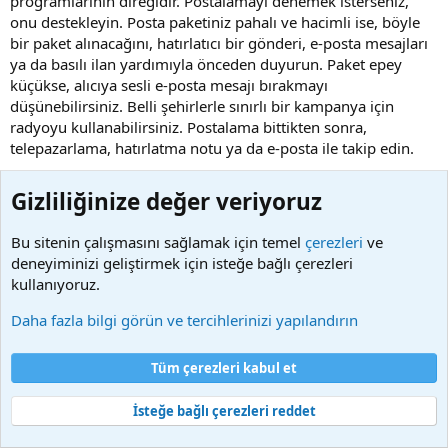
programlarının direğidir. Postalamayı denemek isterseniz,
onu destekleyin. Posta paketiniz pahalı ve hacimli ise, böyle
bir paket alınacağını, hatırlatıcı bir gönderi, e-posta mesajları
ya da basılı ilan yardımıyla önceden duyurun. Paket epey
küçükse, alıcıya sesli e-posta mesajı bırakmayı
düşünebilirsiniz. Belli şehirlerle sınırlı bir kampanya için
radyoyu kullanabilirsiniz. Postalama bittikten sonra,
telepazarlama, hatırlatma notu ya da e-posta ile takip edin.
6. Satış gücünüzü, distribütörlerinizi ve toptancılarınızı
Gizliliğinize değer veriyoruz
destekleyin.
Müşteri adaylarınızın kampanyalarınız hakkında tam bilgiye
Bu sitenin çalışmasını sağlamak için temel
çerezleri
ve
sahip olduklarından emin olun. Bunlar, örnek paketler, basılı
deneyiminizi geliştirmek için isteğe bağlı çerezleri
ilan kopyaları, e-posta mesajları, kullanılan mecralar ve
kullanıyoruz.
tanıtım tarihleri şeklinde olabilir. Sonuçlar hakkında onları
haberdar edin. Heyecanlı bir "içeriye satış," başarınız
Daha fazla bilgi görün ve tercihlerinizi yapılandırın
açısından, en az yaptığınız diğer işler kadar önemli olabilir.
Tüm çerezleri kabul et
7. Yanıtlamayı çok kolaylaştırmayın.
Daha kalifiye müşteri adayı istiyorsanız, yanıt vermeyi çok
İsteğe bağlı çerezleri reddet
kolaylaştırmayın. Yanıt kartındaki küçük kutucuğu işaretleyip
kartı posta kutusuna atmak, müşteri adayı yaratmayabilir.