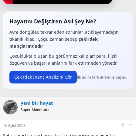
a
a
t
r
a
i
n
h
Hayatını Değiştiren Asıl Şey Ne?
i
Aynı döngüler, tekrar eden sorunlar, açıklayamadığın
tıkanıklıklar… Çoğu zaman sebep
çekirdek
inançlarındadır
.
Çocuklukta oluşan bu görünmez kalıplar; para, ilişki,
özgüven ve başarı alanlarını fark ettirmeden yönetir.
Çekirdek İnanç Analizini Gör
İlk adım fark etmekle başlar.
yeni bir hayat
Super Moderator
16 Eylül 2008
#1
Satış anında pazarlamacılar fazla konuşmanın avantaj