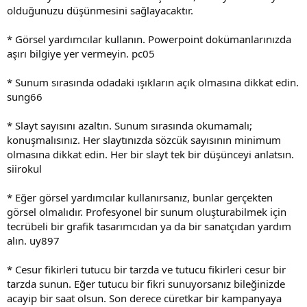
olduğunuzu düşünmesini sağlayacaktır.
* Görsel yardımcılar kullanın. Powerpoint dokümanlarınızda
aşırı bilgiye yer vermeyin. pc05
* Sunum sırasında odadaki ışıkların açık olmasına dikkat edin.
sung66
* Slayt sayısını azaltın. Sunum sırasında okumamalı;
konuşmalısı­nız. Her slaytınızda sözcük sayısının minimum
olmasına dikkat edin. Her bir slayt tek bir düşünceyi anlatsın.
siirokul
* Eğer görsel yardımcılar kullanırsanız, bunlar gerçekten
görsel ol­malıdır. Profesyonel bir sunum oluşturabilmek için
tecrübeli bir gra­fik tasarımcıdan ya da bir sanatçıdan yardım
alın. uy897
* Cesur fikirleri tutucu bir tarzda ve tutucu fikirleri cesur bir
tarz­da sunun. Eğer tutucu bir fikri sunuyorsanız bileğinizde
acayip bir sa­at olsun. Son derece cüretkar bir kampanyaya