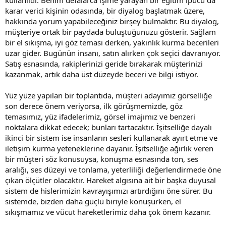
karar verici kişinin odasında, bir diyalog başlatmak üzere,
hakkında yorum yapabileceğiniz birşey bulmaktır. Bu diyalog,
müşteriye ortak bir paydada buluştuğunuzu gösterir. Sağlam
bir el sıkışma, iyi göz teması derken, yakınlık kurma becerileri
uzar gider. Bugünün insanı, satın alırken çok seçici davranıyor.
Satış esnasında, rakiplerinizi geride bırakarak müşterinizi
kazanmak, artık daha üst düzeyde beceri ve bilgi istiyor.
Yüz yüze yapılan bir toplantıda, müşteri adayımız görselliğe
son derece önem veriyorsa, ilk görüşmemizde, göz
temasımız, yüz ifadelerimiz, görsel imajımız ve benzeri
noktalara dikkat edecek; bunları tartacaktır. İşitselliğe dayalı
ikinci bir sistem ise insanların sesleri kullanarak ayırt etme ve
iletişim kurma yeteneklerine dayanır. İşitselliğe ağırlık veren
bir müşteri söz konusuysa, konuşma esnasında ton, ses
aralığı, ses düzeyi ve tonlama, yeterliliği değerlendirmede öne
çıkan ölçütler olacaktır. Hareket algısına ait bir başka duyusal
sistem de hislerimizin kavrayışımızı artırdığını öne sürer. Bu
sistemde, bizden daha güçlü biriyle konuşurken, el
sıkışmamız ve vücut hareketlerimiz daha çok önem kazanır.