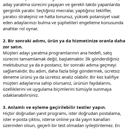
aday yaratma sürecini yaşayan ve gerekli takibi yapanlarda
gerginlik yaratır. Seçtiğiniz mecralar, yaptığınız teklifler,
yaratıcı stratejiniz ve hatta tonunuz, yüksek potansiyel vaat
eden adaylarınızı bulma ve şüphelileri engelleme konusunda
anahtar rol oynar.
2. Bir sonraki adımı, ürün ya da hizmetinize oranla daha
zor satın.
Müşteri adayı yaratma programlarının ana hedefi, satış
sürecini tamamlamak değil, başlatmaktır. İlk gönderdiğiniz
mektubunuz ya da e-postanız, bir sonraki adıma geçmeyi
sağlamalıdır. Bu adım, daha fazla bilgi göndermek, ücretsiz
deneme ürünü ya da ücretsiz analiz olabilir. Bir kez kalifiye
müşteri adaylarına sahip olursanız, ürünün faydalarını,
özelliklerini ve uygulama biçimlerini tümüyle sunmaya
odaklanabilirsiniz.
3. Anlamlı ve eyleme geçirilebilir testler yapın.
Hiçbir doğrudan yanıt programı, ister doğrudan postalama,
ister e-posta çıktısı, isterse online ya da yayın kanalları
üzerinden olsun, geçerli bir test olmadan iyileştirilemez. En