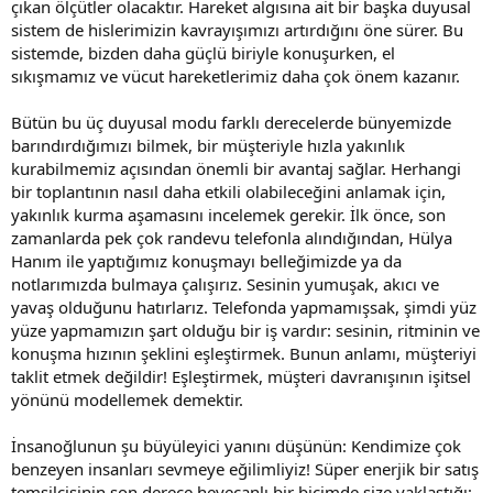
çıkan ölçütler olacaktır. Hareket algısına ait bir başka duyusal
sistem de hislerimizin kavrayışımızı artırdığını öne sürer. Bu
sistemde, bizden daha güçlü biriyle konuşurken, el
sıkışmamız ve vücut hareketlerimiz daha çok önem kazanır.
Bütün bu üç duyusal modu farklı derecelerde bünyemizde
barındırdığımızı bilmek, bir müşteriyle hızla yakınlık
kurabilmemiz açısından önemli bir avantaj sağlar. Herhangi
bir toplantının nasıl daha etkili olabileceğini anlamak için,
yakınlık kurma aşamasını incelemek gerekir. İlk önce, son
zamanlarda pek çok randevu telefonla alındığından, Hülya
Hanım ile yaptığımız konuşmayı belleğimizde ya da
notlarımızda bulmaya çalışırız. Sesinin yumuşak, akıcı ve
yavaş olduğunu hatırlarız. Telefonda yapmamışsak, şimdi yüz
yüze yapmamızın şart olduğu bir iş vardır: sesinin, ritminin ve
konuşma hızının şeklini eşleştirmek. Bunun anlamı, müşteriyi
taklit etmek değildir! Eşleştirmek, müşteri davranışının işitsel
yönünü modellemek demektir.
İnsanoğlunun şu büyüleyici yanını düşünün: Kendimize çok
benzeyen insanları sevmeye eğilimliyiz! Süper enerjik bir satış
temsilcisinin son derece heyecanlı bir biçimde size yaklaştığı;