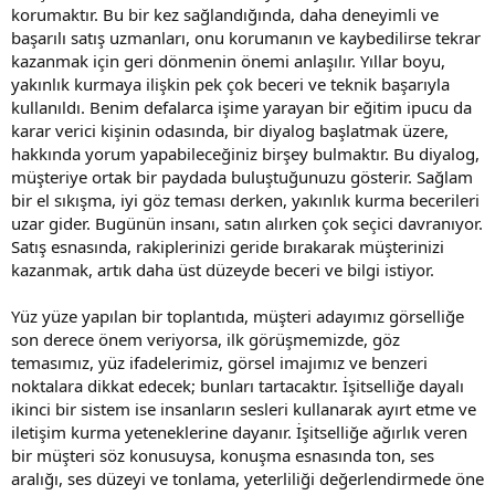
korumaktır. Bu bir kez sağlandığında, daha deneyimli ve
başarılı satış uzmanları, onu korumanın ve kaybedilirse tekrar
kazanmak için geri dönmenin önemi anlaşılır. Yıllar boyu,
yakınlık kurmaya ilişkin pek çok beceri ve teknik başarıyla
kullanıldı. Benim defalarca işime yarayan bir eğitim ipucu da
karar verici kişinin odasında, bir diyalog başlatmak üzere,
hakkında yorum yapabileceğiniz birşey bulmaktır. Bu diyalog,
müşteriye ortak bir paydada buluştuğunuzu gösterir. Sağlam
bir el sıkışma, iyi göz teması derken, yakınlık kurma becerileri
uzar gider. Bugünün insanı, satın alırken çok seçici davranıyor.
Satış esnasında, rakiplerinizi geride bırakarak müşterinizi
kazanmak, artık daha üst düzeyde beceri ve bilgi istiyor.
Yüz yüze yapılan bir toplantıda, müşteri adayımız görselliğe
son derece önem veriyorsa, ilk görüşmemizde, göz
temasımız, yüz ifadelerimiz, görsel imajımız ve benzeri
noktalara dikkat edecek; bunları tartacaktır. İşitselliğe dayalı
ikinci bir sistem ise insanların sesleri kullanarak ayırt etme ve
iletişim kurma yeteneklerine dayanır. İşitselliğe ağırlık veren
bir müşteri söz konusuysa, konuşma esnasında ton, ses
aralığı, ses düzeyi ve tonlama, yeterliliği değerlendirmede öne