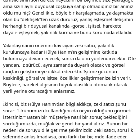
ama sizin aynı duygusal coşkuya sahip olmadığınız bir anınız
oldu mu hiç? Genellikle, böyle bir karşılaşmada, yaklaşmakta
olan bu “delifişek”ten uzak dururuz; yanlış eşleşme! İletişimin
herhangi bir duyusal kanalında -görsel, işitsel, harekete
dayalı- eşleşmek, yakınlık kurma ve bunu korumada etkilidir.
Yakınlaşmanın önemini kavrayan zeki satıcı, yakınlık
kuruluncaya kadar Hülya Hanım’ın gelişimine katkıda
bulunmaya devam edecek; sonra da onu yönlendirecektir. Öte
yandan, iz sürücü, aynı zamanda duyarlı olacak ve görsel
ipuçları geliştirmeye dikkat edecektir. İşitme gücünün
keskinliği, görsel ve işitsel özellikler geliştirmenize izin verir.
Böylece, hareket algısının büyük olasılıkla otomatik olarak
yerli yerine oturacağını anlarsınız.
İkincisi, biz Hülya Hanım’dan bilgi aldıkça, zeki satıcı şunu
sorar: “Ürünümüzü kullandığınızda neyin olduğunu görmek
istersiniz?” Bazen bir müşteriye nasıl bir sonuç beklediğini
sorduğumuzda, muğlak ve genel bir yanıt alırız. Bunun bir
nedeni de soruyu dile getirme şeklimizdir. Zeki satıcı, soru ilk
seferinde anlaşılmadıysa, onu farklı bir biçimde ifade eder.