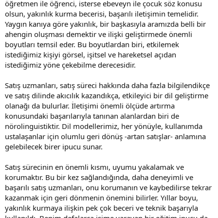
öğretmen ile öğrenci, isterse ebeveyn ile çocuk söz konusu
olsun, yakınlık kurma becerisi, başarılı iletişimin temelidir.
Yaygın kanıya göre yakınlık, bir başkasıyla aramızda belli bir
ahengin oluşması demektir ve ilişki geliştirmede önemli
boyutları temsil eder. Bu boyutlardan biri, etkilemek
istediğimiz kişiyi görsel, işitsel ve hareketsel açıdan
istediğimiz yöne çekebilme derecesidir.
Satış uzmanları, satış süreci hakkında daha fazla bilgilendikçe
ve satış dilinde akıcılık kazandıkça, etkileyici bir dil geliştirme
olanağı da bulurlar. İletişimi önemli ölçüde artırma
konusundaki başarılarıyla tanınan alanlardan biri de
nörolinguistiktir. Dil modellerimiz, her yönüyle, kullanımda
ustalaşanlar için olumlu geri dönüş -artan satışlar- anlamına
gelebilecek birer ipucu sunar.
Satış sürecinin en önemli kısmı, uyumu yakalamak ve
korumaktır. Bu bir kez sağlandığında, daha deneyimli ve
başarılı satış uzmanları, onu korumanın ve kaybedilirse tekrar
kazanmak için geri dönmenin önemini bilirler. Yıllar boyu,
yakınlık kurmaya ilişkin pek çok beceri ve teknik başarıyla
kullanıldı. Benim defalarca işime yarayan bir eğitim ipucu da