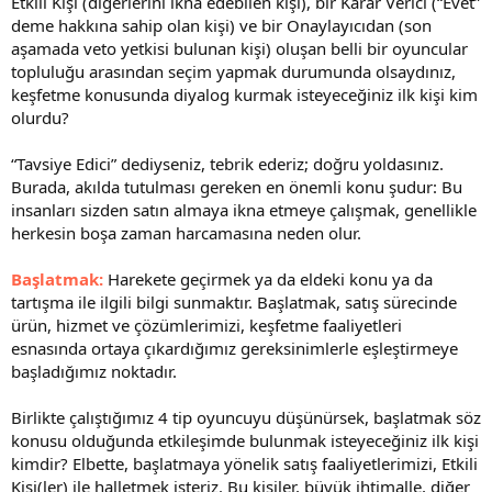
Etkili Kişi (diğerlerini ikna edebilen kişi), bir Karar Verici (“Evet”
deme hakkına sahip olan kişi) ve bir Onaylayıcıdan (son
aşamada veto yetkisi bulunan kişi) oluşan belli bir oyuncular
topluluğu arasından seçim yapmak durumunda olsaydınız,
keşfetme konusunda diyalog kurmak isteyeceğiniz ilk kişi kim
olurdu?
“Tavsiye Edici” dediyseniz, tebrik ederiz; doğru yoldasınız.
Burada, akılda tutulması gereken en önemli konu şudur: Bu
insanları sizden satın almaya ikna etmeye çalışmak, genellikle
herkesin boşa zaman harcamasına neden olur.
Başlatmak:
Harekete geçirmek ya da eldeki konu ya da
tartışma ile ilgili bilgi sunmaktır. Başlatmak, satış sürecinde
ürün, hizmet ve çözümlerimizi, keşfetme faaliyetleri
esnasında ortaya çıkardığımız gereksinimlerle eşleştirmeye
başladığımız noktadır.
Birlikte çalıştığımız 4 tip oyuncuyu düşünürsek, başlatmak söz
konusu olduğunda etkileşimde bulunmak isteyeceğiniz ilk kişi
kimdir? Elbette, başlatmaya yönelik satış faaliyetlerimizi, Etkili
Kişi(ler) ile halletmek isteriz. Bu kişiler, büyük ihtimalle, diğer