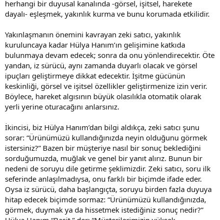
herhangi bir duyusal kanalında -görsel, işitsel, harekete
dayalı- eşleşmek, yakınlık kurma ve bunu korumada etkilidir.
Yakınlaşmanın önemini kavrayan zeki satıcı, yakınlık
kuruluncaya kadar Hülya Hanım’ın gelişimine katkıda
bulunmaya devam edecek; sonra da onu yönlendirecektir. Öte
yandan, iz sürücü, aynı zamanda duyarlı olacak ve görsel
ipuçları geliştirmeye dikkat edecektir. İşitme gücünün
keskinliği, görsel ve işitsel özellikler geliştirmenize izin verir.
Böylece, hareket algısının büyük olasılıkla otomatik olarak
yerli yerine oturacağını anlarsınız.
İkincisi, biz Hülya Hanım’dan bilgi aldıkça, zeki satıcı şunu
sorar: “Ürünümüzü kullandığınızda neyin olduğunu görmek
istersiniz?” Bazen bir müşteriye nasıl bir sonuç beklediğini
sorduğumuzda, muğlak ve genel bir yanıt alırız. Bunun bir
nedeni de soruyu dile getirme şeklimizdir. Zeki satıcı, soru ilk
seferinde anlaşılmadıysa, onu farklı bir biçimde ifade eder.
Oysa iz sürücü, daha başlangıçta, soruyu birden fazla duyuya
hitap edecek biçimde sormaz: “Ürünümüzü kullandığınızda,
görmek, duymak ya da hissetmek istediğiniz sonuç nedir?”
Hülya Hanım “Basit,” der: “Müşterilerimizin yüksek