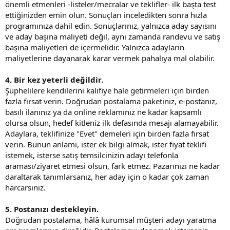
önemli etmenleri -listeler/mecralar ve teklifler- ilk başta test
ettiğinizden emin olun. Sonuçları inceledikten sonra hızla
programınıza dahil edin. Sonuçlarınız, yalnızca aday sayısını
ve aday başına maliyeti değil, aynı zamanda randevu ve satış
başına maliyetleri de içermelidir. Yalnızca adayların
maliyetlerine dayanarak karar vermek pahalıya mal olabilir.
4. Bir kez yeterli değildir.
Şüphelilere kendilerini kalifiye hale getirmeleri için birden
fazla fırsat verin. Doğrudan postalama paketiniz, e-postanız,
basılı ilanınız ya da online reklamınız ne kadar kapsamlı
olursa olsun, hedef kitleniz ilk defasında mesajı alamayabilir.
Adaylara, teklifinize "Evet" demeleri için birden fazla fırsat
verin. Bunun anlamı, ister ek bilgi almak, ister fiyat teklifi
istemek, isterse satış temsilcinizin adayı telefonla
araması/ziyaret etmesi olsun, fark etmez. Pazarınızı ne kadar
daraltarak tanımlarsanız, her aday için o kadar çok zaman
harcarsınız.
5. Postanızı destekleyin.
Doğrudan postalama, hâlâ kurumsal müşteri adayı yaratma