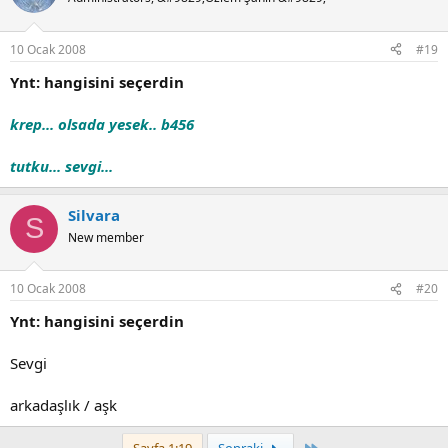
10 Ocak 2008
#19
Ynt: hangisini seçerdin
krep... olsada yesek.. b456
tutku... sevgi...
Silvara
S
New member
10 Ocak 2008
#20
Ynt: hangisini seçerdin
Sevgi
arkadaşlık / aşk
Last