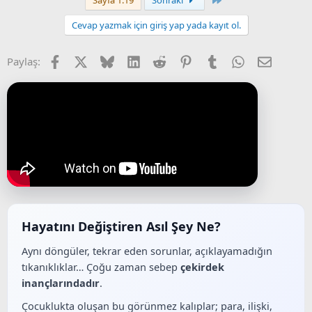
Sayfa 1:19
Sonraki
Cevap yazmak için giriş yap yada kayıt ol.
Facebook
X (Twitter)
Bluesky
LinkedIn
Reddit
Pinterest
Tumblr
WhatsApp
E-posta
Paylaş:
Hayatını Değiştiren Asıl Şey Ne?
Aynı döngüler, tekrar eden sorunlar, açıklayamadığın
tıkanıklıklar… Çoğu zaman sebep
çekirdek
inançlarındadır
.
Çocuklukta oluşan bu görünmez kalıplar; para, ilişki,