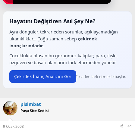
a
a
t
r
a
i
n
h
Hayatını Değiştiren Asıl Şey Ne?
i
Aynı döngüler, tekrar eden sorunlar, açıklayamadığın
tıkanıklıklar… Çoğu zaman sebep
çekirdek
inançlarındadır
.
Çocuklukta oluşan bu görünmez kalıplar; para, ilişki,
özgüven ve başarı alanlarını fark ettirmeden yönetir.
Çekirdek İnanç Analizini Gör
İlk adım fark etmekle başlar.
pisimbat
Paşa Site Kedisi
9 Ocak 2008
#1