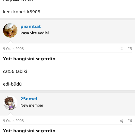
kedi-köpek k8908
pisimbat
Paşa Site Kedisi
9 Ocak 2008
#5
Ynt: hangisini seçerdin
cat56 tabiki
edi-büdü
25emel
New member
9 Ocak 2008
#6
Ynt: hangisini seçerdin