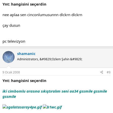
Ynt: hangisini seçerdin
nee aplaa sen cinconlumusunnn dlckrn dlckrn
çay dusun
pc televizyon
shamanic
Administrators, &#9829;Ozlem Şahin &#9829;
9 Ocak 2008
#9
Ynt: hangisini seçerdin
iki cimbomlu arasına sıkıştıralım seni aa34 gssmile gssmile
gssmile