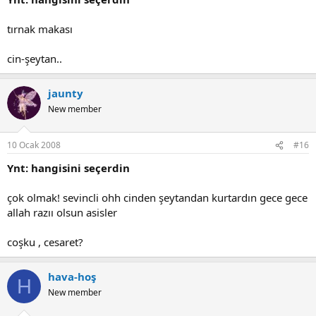
tırnak makası
cin-şeytan..
jaunty
New member
10 Ocak 2008
#16
Ynt: hangisini seçerdin
çok olmak! sevincli ohh cinden şeytandan kurtardın gece gece
allah razıı olsun asisler
coşku , cesaret?
hava-hoş
H
New member