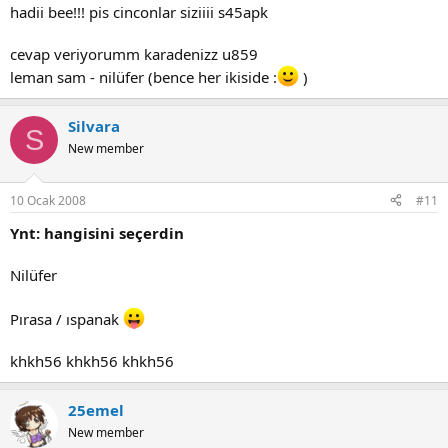
hadii bee!!! pis cinconlar siziiii s45apk
cevap veriyorumm karadenizz u859
leman sam - nilüfer (bence her ikiside :
)
Silvara
S
New member
10 Ocak 2008
#11
Ynt: hangisini seçerdin
Nilüfer
Pırasa / ıspanak
khkh56 khkh56 khkh56
25emel
New member