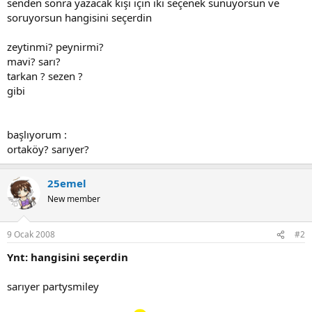
senden sonra yazacak kişi için iki seçenek sunuyorsun ve
soruyorsun hangisini seçerdin
zeytinmi? peynirmi?
mavi? sarı?
tarkan ? sezen ?
gibi
başlıyorum :
ortaköy? sarıyer?
25emel
New member
9 Ocak 2008
#2
Ynt: hangisini seçerdin
sarıyer partysmiley