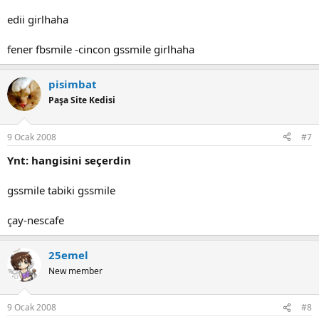
edii girlhaha
fener fbsmile -cincon gssmile girlhaha
pisimbat
Paşa Site Kedisi
9 Ocak 2008
#7
Ynt: hangisini seçerdin
gssmile tabiki gssmile
çay-nescafe
25emel
New member
9 Ocak 2008
#8