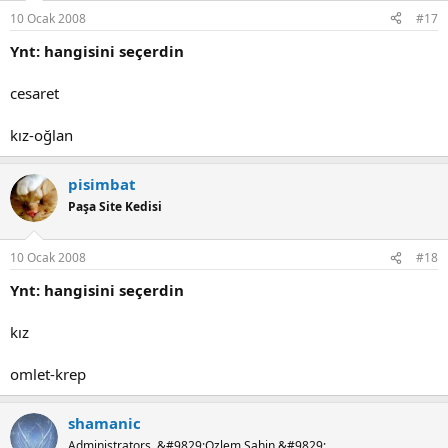
10 Ocak 2008
#17
Ynt: hangisini seçerdin
cesaret
kız-oğlan
pisimbat
Paşa Site Kedisi
10 Ocak 2008
#18
Ynt: hangisini seçerdin
kız
omlet-krep
shamanic
Administrators, &#9829;Ozlem Şahin &#9829;