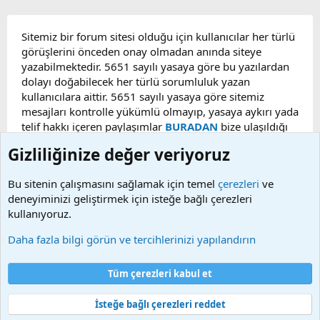
Sitemiz bir forum sitesi olduğu için kullanıcılar her türlü
görüşlerini önceden onay olmadan anında siteye
yazabilmektedir. 5651 sayılı yasaya göre bu yazılardan
dolayı doğabilecek her türlü sorumluluk yazan
kullanıcılara aittir. 5651 sayılı yasaya göre sitemiz
mesajları kontrolle yükümlü olmayıp, yasaya aykırı yada
telif hakkı içeren paylaşımlar
BURADAN
bize ulaşıldığı
taktirde, ilgili konu en geç 48 saat içerisinde
Gizliliğinize değer veriyoruz
kaldırılacaktır. Sitemizde Bulunan Videolar YouTube,
Facebook, Dailymotion, v.b. video paylaşım sitelerinden
Bu sitenin çalışmasını sağlamak için temel
çerezleri
ve
alınmaktadır. Telif hakları sorumluluğu bu sitelere aittir.
deneyiminizi geliştirmek için isteğe bağlı çerezleri
Videoların hiç biri sunucularımızda bulunmamaktadır.
kullanıyoruz.
Daha fazla bilgi görün ve tercihlerinizi yapılandırın
Çerezler
Bize ulaşın
Şartlar ve kurallar
Gizlilik politikası
Yardım
Tüm çerezleri kabul et
Ana sayfa
R
S
S
İsteğe bağlı çerezleri reddet
®
Community platform by XenForo
© 2010-2025 XenForo Ltd.
Bu forum XenGenTr © 2014 - 2026 ürünleri ile desteklenmektedir