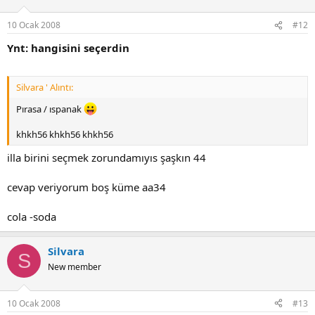
10 Ocak 2008
#12
Ynt: hangisini seçerdin
Silvara ' Alıntı:
Pırasa / ıspanak
khkh56 khkh56 khkh56
illa birini seçmek zorundamıyıs şaşkın 44
cevap veriyorum boş küme aa34
cola -soda
Silvara
S
New member
10 Ocak 2008
#13