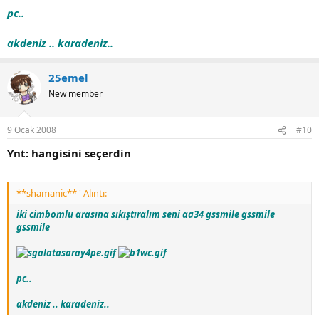
pc..
akdeniz .. karadeniz..
25emel
New member
9 Ocak 2008
#10
Ynt: hangisini seçerdin
**shamanic** ' Alıntı:
iki cimbomlu arasına sıkıştıralım seni aa34 gssmile gssmile
gssmile
pc..
akdeniz .. karadeniz..