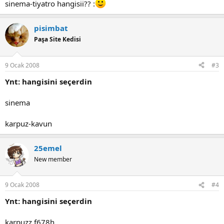
sinema-tiyatro hangisii?? :
pisimbat
Paşa Site Kedisi
9 Ocak 2008
#3
Ynt: hangisini seçerdin
sinema
karpuz-kavun
25emel
New member
9 Ocak 2008
#4
Ynt: hangisini seçerdin
karpuzz f678h