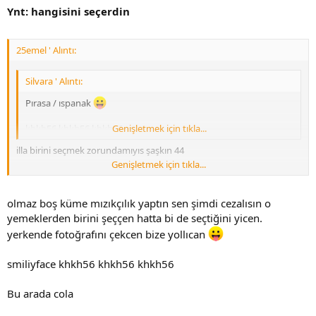
Ynt: hangisini seçerdin
25emel ' Alıntı:
Silvara ' Alıntı:
Pırasa / ıspanak
khkh56 khkh56 khkh56
Genişletmek için tıkla...
illa birini seçmek zorundamıyıs şaşkın 44
Genişletmek için tıkla...
cevap veriyorum boş küme aa34
cola -soda
olmaz boş küme mızıkçılık yaptın sen şimdi cezalısın o
yemeklerden birini şeççen hatta bi de seçtiğini yicen.
yerkende fotoğrafını çekcen bize yollıcan
smiliyface khkh56 khkh56 khkh56
Bu arada cola