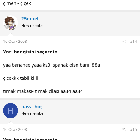
çimen - çiçek
25emel
New member
10 Ocak 2008
#14
Ynt: hangisini seçerdin
yaa bananee yaaa ks3 ıspanak olsn bariii 88a
çiçekkk tabii kiiii
tırnak makası- tırnak cilası aa34 aa34
hava-hoş
H
New member
10 Ocak 2008
#15
Ynt: hangisini seçerdin