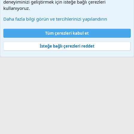
deneyiminizi geliştirmek için isteğe bağlı çerezleri
Videoların hiç biri sunucularımızda bulunmamaktadır.
kullanıyoruz.
Daha fazla bilgi görün ve tercihlerinizi yapılandırın
Çerezler
Bize ulaşın
Şartlar ve kurallar
Gizlilik politikası
Yardım
Tüm çerezleri kabul et
Ana sayfa
R
S
S
İsteğe bağlı çerezleri reddet
®
Community platform by XenForo
© 2010-2025 XenForo Ltd.
Bu forum XenGenTr © 2014 - 2026 ürünleri ile desteklenmektedir