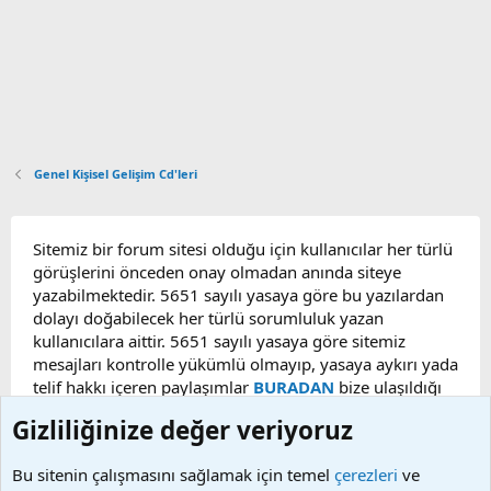
Genel Kişisel Gelişim Cd'leri
Sitemiz bir forum sitesi olduğu için kullanıcılar her türlü
görüşlerini önceden onay olmadan anında siteye
yazabilmektedir. 5651 sayılı yasaya göre bu yazılardan
dolayı doğabilecek her türlü sorumluluk yazan
kullanıcılara aittir. 5651 sayılı yasaya göre sitemiz
mesajları kontrolle yükümlü olmayıp, yasaya aykırı yada
telif hakkı içeren paylaşımlar
BURADAN
bize ulaşıldığı
taktirde, ilgili konu en geç 48 saat içerisinde
Gizliliğinize değer veriyoruz
kaldırılacaktır. Sitemizde Bulunan Videolar YouTube,
Facebook, Dailymotion, v.b. video paylaşım sitelerinden
Bu sitenin çalışmasını sağlamak için temel
çerezleri
ve
alınmaktadır. Telif hakları sorumluluğu bu sitelere aittir.