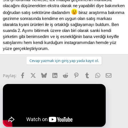
olacağını düşünerekten ekstra olarak ne yapabiliri diye bakınırken
doğrudan satış sektörüne dadandım
biraz araştırma bakınma
gezinme sonrasında kendime en uygun olan satış markası
olarakta kyani ürünleri ile iş ortaklığı sağlayamayı buldum. Ben
suanda 2. Ayımı bitirmek üzere olan biri olarak sanki kendi
şirketim gibi benimsedim ve iş esnekliğinin bana verdiği keyifle
satışlarımı hem kendi kurduğum instagramımdan hemde yüz
yüze gerçekleştiriyorum.
Cevap yazmak için giriş yap yada kayıt ol.
Facebook
X (Twitter)
Bluesky
LinkedIn
Reddit
Pinterest
Tumblr
WhatsApp
E-posta
Paylaş: