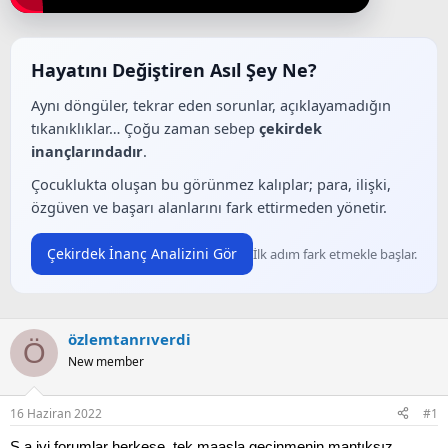
a
a
t
r
a
i
n
h
Hayatını Değiştiren Asıl Şey Ne?
i
Aynı döngüler, tekrar eden sorunlar, açıklayamadığın
tıkanıklıklar… Çoğu zaman sebep
çekirdek
inançlarındadır
.
Çocuklukta oluşan bu görünmez kalıplar; para, ilişki,
özgüven ve başarı alanlarını fark ettirmeden yönetir.
Çekirdek İnanç Analizini Gör
İlk adım fark etmekle başlar.
özlemtanrıverdi
Ö
New member
16 Haziran 2022
#1
S.a iyi forumlar herkese, tek maaşla geçinmenin mantıksız