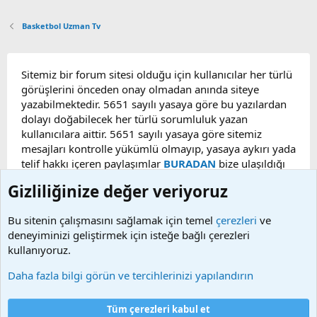
Basketbol Uzman Tv
Sitemiz bir forum sitesi olduğu için kullanıcılar her türlü
görüşlerini önceden onay olmadan anında siteye
yazabilmektedir. 5651 sayılı yasaya göre bu yazılardan
dolayı doğabilecek her türlü sorumluluk yazan
kullanıcılara aittir. 5651 sayılı yasaya göre sitemiz
mesajları kontrolle yükümlü olmayıp, yasaya aykırı yada
telif hakkı içeren paylaşımlar
BURADAN
bize ulaşıldığı
taktirde, ilgili konu en geç 48 saat içerisinde
Gizliliğinize değer veriyoruz
kaldırılacaktır. Sitemizde Bulunan Videolar YouTube,
Facebook, Dailymotion, v.b. video paylaşım sitelerinden
Bu sitenin çalışmasını sağlamak için temel
çerezleri
ve
alınmaktadır. Telif hakları sorumluluğu bu sitelere aittir.
deneyiminizi geliştirmek için isteğe bağlı çerezleri
Videoların hiç biri sunucularımızda bulunmamaktadır.
kullanıyoruz.
Daha fazla bilgi görün ve tercihlerinizi yapılandırın
Çerezler
Bize ulaşın
Şartlar ve kurallar
Gizlilik politikası
Yardım
Tüm çerezleri kabul et
R