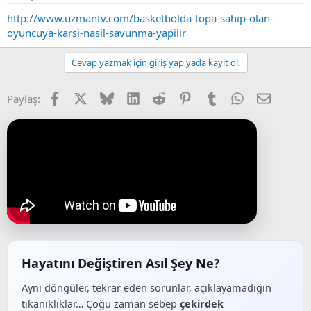
http://www.uzmantv.com/basketbolda-topa-sahip-olan-
oyuncuya-karsi-nasil-savunma-yapilir
Cevap yazmak için giriş yap yada kayıt ol.
Facebook
X (Twitter)
Bluesky
LinkedIn
Reddit
Pinterest
Tumblr
WhatsApp
E-posta
Paylaş:
Hayatını Değiştiren Asıl Şey Ne?
Aynı döngüler, tekrar eden sorunlar, açıklayamadığın
tıkanıklıklar… Çoğu zaman sebep
çekirdek