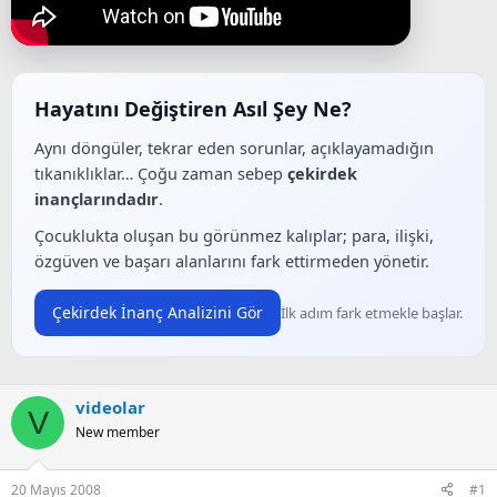
ş
ç
l
t
a
a
t
r
a
i
n
h
Hayatını Değiştiren Asıl Şey Ne?
i
Aynı döngüler, tekrar eden sorunlar, açıklayamadığın
tıkanıklıklar… Çoğu zaman sebep
çekirdek
inançlarındadır
.
Çocuklukta oluşan bu görünmez kalıplar; para, ilişki,
özgüven ve başarı alanlarını fark ettirmeden yönetir.
Çekirdek İnanç Analizini Gör
İlk adım fark etmekle başlar.
videolar
V
New member
20 Mayıs 2008
#1