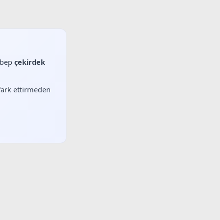
sebep
çekirdek
 fark ettirmeden