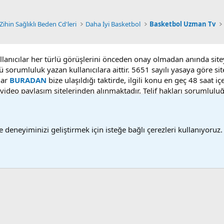
 Zihin Sağlıklı Beden Cd'leri
Daha İyi Basketbol
Basketbol Uzman Tv
ullanıcılar her türlü görüşlerini önceden onay olmadan anında sit
ü sorumluluk yazan kullanıcılara aittir. 5651 sayılı yasaya göre 
lar
BURADAN
bize ulaşıldığı taktirde, ilgili konu en geç 48 saat i
deo paylaşım sitelerinden alınmaktadır. Telif hakları sorumluluğu b
 deneyiminizi geliştirmek için isteğe bağlı çerezleri kullanıyoruz.
Bize ulaşın
Ş
®
Community platform by XenForo
© 2010-2025 XenForo Ltd.
Bu forum XenGenTr © 2014 - 2026 ürünleri ile desteklenmektedir