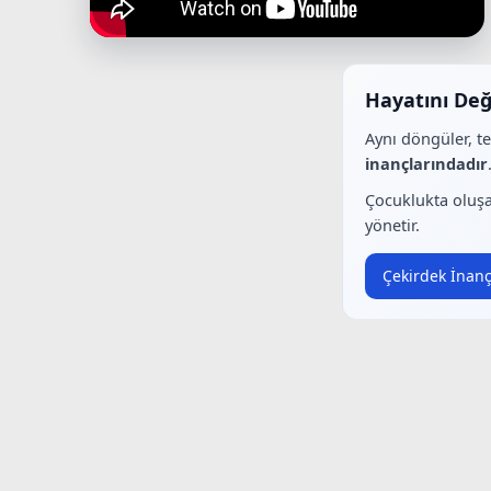
Hayatını Değ
Aynı döngüler, t
inançlarındadır
Çocuklukta oluşa
yönetir.
Çekirdek İnanç