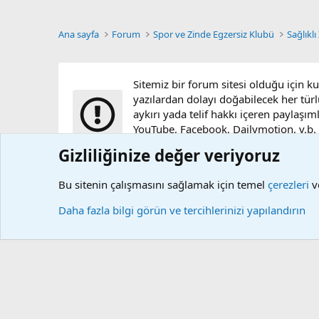
Ana sayfa
Forum
Spor ve Zinde Egzersiz Klubü
Sağlıklı
Sitemiz bir forum sitesi olduğu için k
yazılardan dolayı doğabilecek her türl
aykırı yada telif hakkı içeren paylaşım
YouTube, Facebook, Dailymotion, v.b. vi
sunucularımızda bulunmamaktadır.
Gizliliğinize değer veriyoruz
Bu sitenin çalışmasını sağlamak için temel
çerezleri
ve
Çerezler
Daha fazla bilgi görün ve tercihlerinizi yapılandırın