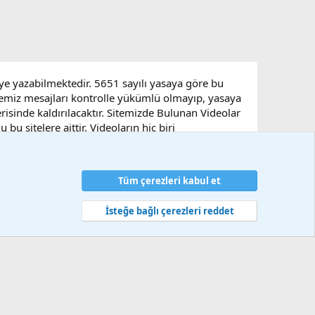
eye yazabilmektedir. 5651 sayılı yasaya göre bu
sitemiz mesajları kontrolle yükümlü olmayıp, yasaya
çerisinde kaldırılacaktır. Sitemizde Bulunan Videolar
u sitelere aittir. Videoların hiç biri
Tüm çerezleri kabul et
artlar ve kurallar
Gizlilik politikası
Yardım
Ana sayfa
R
S
S
İsteğe bağlı çerezleri reddet