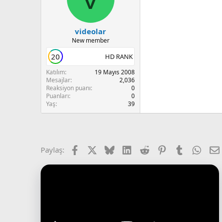
videolar
New member
20
HD RANK
Katılım
19 Mayıs 2008
Mesajlar
2,036
Reaksiyon puanı
0
Puanları
0
Yaş
39
Facebook
X (Twitter)
Bluesky
LinkedIn
Reddit
Pinterest
Tumblr
What
Paylaş: