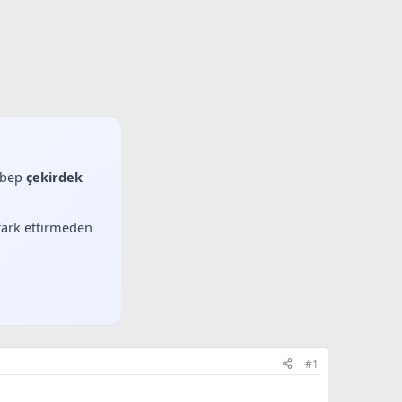
sebep
çekirdek
 fark ettirmeden
#1