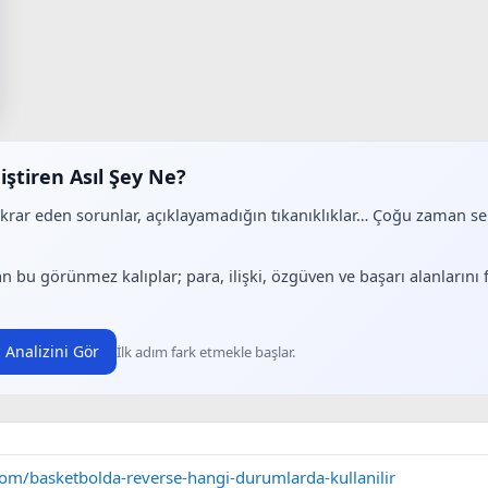
iştiren Asıl Şey Ne?
ekrar eden sorunlar, açıklayamadığın tıkanıklıklar… Çoğu zaman 
.
n bu görünmez kalıplar; para, ilişki, özgüven ve başarı alanlarını
 Analizini Gör
İlk adım fark etmekle başlar.
om/basketbolda-reverse-hangi-durumlarda-kullanilir