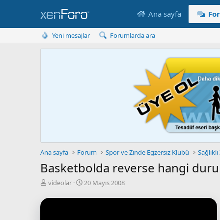
Ana sayfa
Fo
Yeni mesajlar
Forumlarda ara
Ana sayfa
Forum
Spor ve Zinde Egzersiz Klubü
Sağlıklı
Basketbolda reverse hangi durum
K
B
videolar
20 Mayıs 2008
o
a
n
ş
u
l
y
a