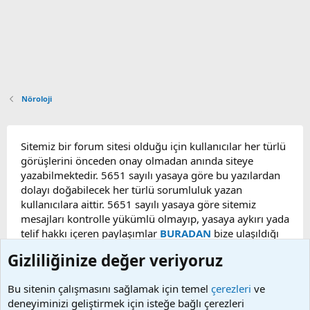
Nöroloji
Sitemiz bir forum sitesi olduğu için kullanıcılar her türlü
görüşlerini önceden onay olmadan anında siteye
yazabilmektedir. 5651 sayılı yasaya göre bu yazılardan
dolayı doğabilecek her türlü sorumluluk yazan
kullanıcılara aittir. 5651 sayılı yasaya göre sitemiz
mesajları kontrolle yükümlü olmayıp, yasaya aykırı yada
telif hakkı içeren paylaşımlar
BURADAN
bize ulaşıldığı
taktirde, ilgili konu en geç 48 saat içerisinde
Gizliliğinize değer veriyoruz
kaldırılacaktır. Sitemizde Bulunan Videolar YouTube,
Facebook, Dailymotion, v.b. video paylaşım sitelerinden
Bu sitenin çalışmasını sağlamak için temel
çerezleri
ve
alınmaktadır. Telif hakları sorumluluğu bu sitelere aittir.
deneyiminizi geliştirmek için isteğe bağlı çerezleri
Videoların hiç biri sunucularımızda bulunmamaktadır.