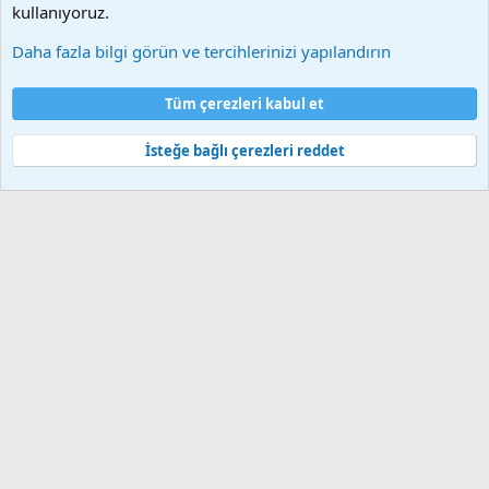
kullanıyoruz.
Daha fazla bilgi görün ve tercihlerinizi yapılandırın
Çerezler
Bize ulaşın
Şartlar ve kurallar
Gizlilik politikası
Yardım
Tüm çerezleri kabul et
Ana sayfa
R
S
S
İsteğe bağlı çerezleri reddet
®
Community platform by XenForo
© 2010-2025 XenForo Ltd.
Bu forum XenGenTr © 2014 - 2026 ürünleri ile desteklenmektedir