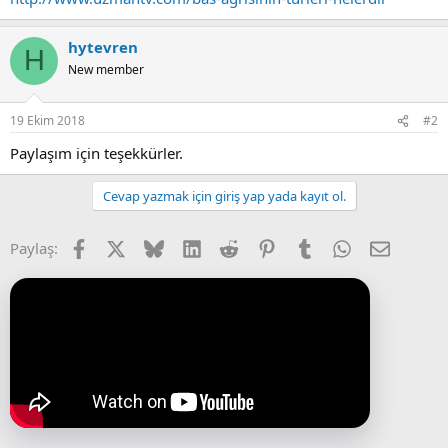
hytevren
H
New member
19 Ekim 2018
#2
Paylaşım için teşekkürler.
Cevap yazmak için giriş yap yada kayıt ol.
Facebook
X (Twitter)
Bluesky
LinkedIn
Reddit
Pinterest
Tumblr
WhatsApp
E-posta
Paylaş: