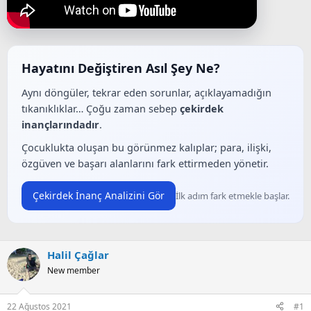
ş
ç
l
t
a
a
t
r
a
i
n
h
Hayatını Değiştiren Asıl Şey Ne?
i
Aynı döngüler, tekrar eden sorunlar, açıklayamadığın
tıkanıklıklar… Çoğu zaman sebep
çekirdek
inançlarındadır
.
Çocuklukta oluşan bu görünmez kalıplar; para, ilişki,
özgüven ve başarı alanlarını fark ettirmeden yönetir.
Çekirdek İnanç Analizini Gör
İlk adım fark etmekle başlar.
Halil Çağlar
New member
22 Ağustos 2021
#1