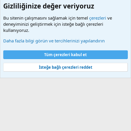
taktirde, ilgili konu en geç 48 saat içerisinde
Gizliliğinize değer veriyoruz
kaldırılacaktır. Sitemizde Bulunan Videolar YouTube,
Facebook, Dailymotion, v.b. video paylaşım sitelerinden
Bu sitenin çalışmasını sağlamak için temel
çerezleri
ve
alınmaktadır. Telif hakları sorumluluğu bu sitelere aittir.
deneyiminizi geliştirmek için isteğe bağlı çerezleri
Videoların hiç biri sunucularımızda bulunmamaktadır.
kullanıyoruz.
Daha fazla bilgi görün ve tercihlerinizi yapılandırın
Çerezler
Bize ulaşın
Şartlar ve kurallar
Gizlilik politikası
Yardım
Tüm çerezleri kabul et
Ana sayfa
R
S
S
İsteğe bağlı çerezleri reddet
®
Community platform by XenForo
© 2010-2025 XenForo Ltd.
Bu forum XenGenTr © 2014 - 2026 ürünleri ile desteklenmektedir