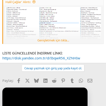
Halil Çağlar' Alıntı:
Genişletmek için tıkla...
LİSTE GÜNCELLENDİ İNDİRME LİNKİ:
https://disk.yandex.com.tr/d/IbqwR56_XZNHIw
Cevap yazmak için giriş yap yada kayıt ol.
İNDİRME LİNKİ:
YANDEX
Facebook
X (Twitter)
Bluesky
LinkedIn
Reddit
Pinterest
Tumblr
WhatsApp
E-posta
Paylaş: