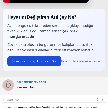
a
a
t
r
a
i
n
h
Hayatını Değiştiren Asıl Şey Ne?
i
Aynı döngüler, tekrar eden sorunlar, açıklayamadığın
tıkanıklıklar… Çoğu zaman sebep
çekirdek
inançlarındadır
.
Çocuklukta oluşan bu görünmez kalıplar; para, ilişki,
özgüven ve başarı alanlarını fark ettirmeden yönetir.
Çekirdek İnanç Analizini Gör
İlk adım fark etmekle başlar.
özlemtanrıverdi
Ö
New member
17 Mart 2023
#1
Selamlar geçen gün keşfettiğim bi ürün bu Biraz nedir ne