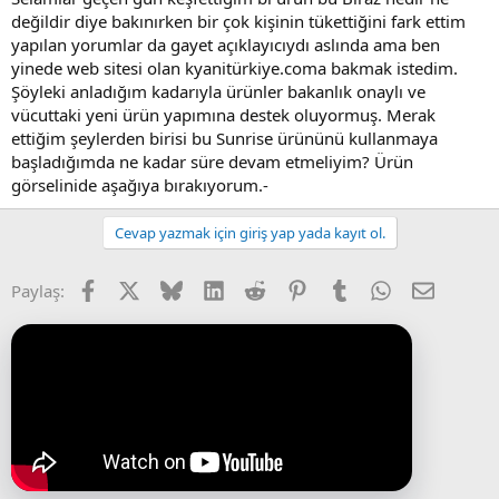
değildir diye bakınırken bir çok kişinin tükettiğini fark ettim
yapılan yorumlar da gayet açıklayıcıydı aslında ama ben
yinede web sitesi olan kyanitürkiye.coma bakmak istedim.
Şöyleki anladığım kadarıyla ürünler bakanlık onaylı ve
vücuttaki yeni ürün yapımına destek oluyormuş. Merak
ettiğim şeylerden birisi bu Sunrise ürününü kullanmaya
başladığımda ne kadar süre devam etmeliyim? Ürün
görselinide aşağıya bırakıyorum.-
Cevap yazmak için giriş yap yada kayıt ol.
Facebook
X (Twitter)
Bluesky
LinkedIn
Reddit
Pinterest
Tumblr
WhatsApp
E-posta
Paylaş: