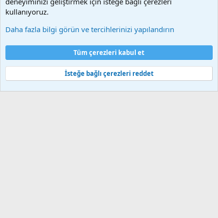
deneyiminizi geliştirmek için isteğe bağlı çerezleri
Videoların hiç biri sunucularımızda bulunmamaktadır.
kullanıyoruz.
Daha fazla bilgi görün ve tercihlerinizi yapılandırın
Çerezler
Bize ulaşın
Şartlar ve kurallar
Gizlilik politikası
Yardım
Tüm çerezleri kabul et
Ana sayfa
R
S
S
İsteğe bağlı çerezleri reddet
®
Community platform by XenForo
© 2010-2025 XenForo Ltd.
Bu forum XenGenTr © 2014 - 2026 ürünleri ile desteklenmektedir