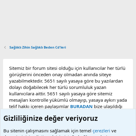
Sağlıklı Zihin Sağlıklı Beden Cd'leri
Sitemiz bir forum sitesi olduğu için kullanıcılar her türlü
görüşlerini önceden onay olmadan anında siteye
yazabilmektedir. 5651 sayılı yasaya göre bu yazılardan
dolayı doğabilecek her türlü sorumluluk yazan
kullanıcılara aittir. 5651 sayılı yasaya göre sitemiz
mesajları kontrolle yükümlü olmayıp, yasaya aykırı yada
telif hakkı içeren paylaşımlar
BURADAN
bize ulaşıldığı
taktirde, ilgili konu en geç 48 saat içerisinde
Gizliliğinize değer veriyoruz
kaldırılacaktır. Sitemizde Bulunan Videolar YouTube,
Facebook, Dailymotion, v.b. video paylaşım sitelerinden
Bu sitenin çalışmasını sağlamak için temel
çerezleri
ve
alınmaktadır. Telif hakları sorumluluğu bu sitelere aittir.