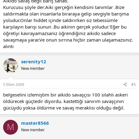
Aikido savaş değil barış sanatı.
Kurucusu şöyle der:Aiki gerçeğin kendisini tanımlar .Bize
saldırmakta olan insanlarla biraraya gelip sevgiyle barışma
yoludur.Onlar hiddet içinde saldırırken siz tebessümle
karşılayın barışı sunun .Bu aikinin gerçek yoludur.'Eğer bu
öğretiyi kavrayamazsanız öğrendiğiniz aikido sadece
savaşmaya yarar.Ve onun sırrına hiçbir zaman ulaşamazsınız.
alıntı
serenity12
New member
5 Ekim 2009
#5
belgeselini izlemiştim bir aikido savaşçısı 100 silahlı askeri
öldürecek güçtedir diyordu. kastettiği sanırım savaşçının
gücüydü yoksa öldürme ve savaş meraklısı olduğu değil.
master8566
M
New member