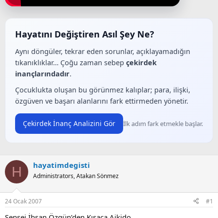
a
a
t
r
a
i
n
h
Hayatını Değiştiren Asıl Şey Ne?
i
Aynı döngüler, tekrar eden sorunlar, açıklayamadığın
tıkanıklıklar… Çoğu zaman sebep
çekirdek
inançlarındadır
.
Çocuklukta oluşan bu görünmez kalıplar; para, ilişki,
özgüven ve başarı alanlarını fark ettirmeden yönetir.
Çekirdek İnanç Analizini Gör
İlk adım fark etmekle başlar.
hayatimdegisti
H
Administrators, Atakan Sönmez
24 Ocak 2007
#1
Sensei İhsan Özgün’den Kısaca Aikido