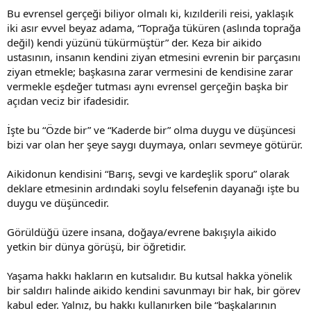
Bu evrensel gerçeği biliyor olmalı ki, kızılderili reisi, yaklaşık
iki asır evvel beyaz adama, “Toprağa tüküren (aslında toprağa
değil) kendi yüzünü tükürmüştür” der. Keza bir aikido
ustasının, insanın kendini ziyan etmesini evrenin bir parçasını
ziyan etmekle; başkasına zarar vermesini de kendisine zarar
vermekle eşdeğer tutması aynı evrensel gerçeğin başka bir
açıdan veciz bir ifadesidir.
İşte bu “Özde bir” ve “Kaderde bir” olma duygu ve düşüncesi
bizi var olan her şeye saygı duymaya, onları sevmeye götürür.
Aikidonun kendisini “Barış, sevgi ve kardeşlik sporu” olarak
deklare etmesinin ardındaki soylu felsefenin dayanağı işte bu
duygu ve düşüncedir.
Görüldüğü üzere insana, doğaya/evrene bakışıyla aikido
yetkin bir dünya görüşü, bir öğretidir.
Yaşama hakkı hakların en kutsalıdır. Bu kutsal hakka yönelik
bir saldırı halinde aikido kendini savunmayı bir hak, bir görev
kabul eder. Yalnız, bu hakkı kullanırken bile “başkalarının