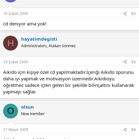
19 Şubat 2009
#2
cd denıyor ama yok!
hayatimdegisti
H
Administrators, Atakan Sönmez
19 Şubat 2009
#3
Aikido için kişiye özel cd yapilmaktadır.İçeriği Aikido sporunu
daha iyi yapmak ve motivasyon üzerinedir.Aikidioyu
öğretmez sadece içten gelen bir şekilde bilinçaltını kullanarak
yapmayı sağlar.
olsun
O
New member
27 Mayıs 2009
#4