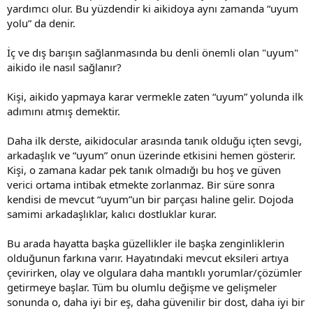
yardımcı olur. Bu yüzdendir ki aikidoya aynı zamanda “uyum
yolu” da denir.
İç ve dış barışın sağlanmasında bu denli önemli olan "uyum"
aikido ile nasıl sağlanır?
Kişi, aikido yapmaya karar vermekle zaten “uyum” yolunda ilk
adımını atmış demektir.
Daha ilk derste, aikidocular arasında tanık olduğu içten sevgi,
arkadaşlık ve “uyum” onun üzerinde etkisini hemen gösterir.
Kişi, o zamana kadar pek tanık olmadığı bu hoş ve güven
verici ortama intibak etmekte zorlanmaz. Bir süre sonra
kendisi de mevcut “uyum”un bir parçası haline gelir. Dojoda
samimi arkadaşlıklar, kalıcı dostluklar kurar.
Bu arada hayatta başka güzellikler ile başka zenginliklerin
olduğunun farkına varır. Hayatındaki mevcut eksileri artıya
çevirirken, olay ve olgulara daha mantıklı yorumlar/çözümler
getirmeye başlar. Tüm bu olumlu değişme ve gelişmeler
sonunda o, daha iyi bir eş, daha güvenilir bir dost, daha iyi bir