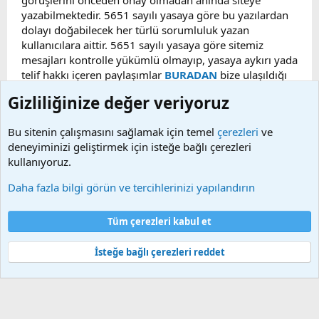
görüşlerini önceden onay olmadan anında siteye
yazabilmektedir. 5651 sayılı yasaya göre bu yazılardan
dolayı doğabilecek her türlü sorumluluk yazan
kullanıcılara aittir. 5651 sayılı yasaya göre sitemiz
mesajları kontrolle yükümlü olmayıp, yasaya aykırı yada
telif hakkı içeren paylaşımlar
BURADAN
bize ulaşıldığı
taktirde, ilgili konu en geç 48 saat içerisinde
Gizliliğinize değer veriyoruz
kaldırılacaktır. Sitemizde Bulunan Videolar YouTube,
Facebook, Dailymotion, v.b. video paylaşım sitelerinden
Bu sitenin çalışmasını sağlamak için temel
çerezleri
ve
alınmaktadır. Telif hakları sorumluluğu bu sitelere aittir.
deneyiminizi geliştirmek için isteğe bağlı çerezleri
Videoların hiç biri sunucularımızda bulunmamaktadır.
kullanıyoruz.
Daha fazla bilgi görün ve tercihlerinizi yapılandırın
Çerezler
Bize ulaşın
Şartlar ve kurallar
Gizlilik politikası
Yardım
Tüm çerezleri kabul et
Ana sayfa
R
S
S
İsteğe bağlı çerezleri reddet
®
Community platform by XenForo
© 2010-2025 XenForo Ltd.
Bu forum XenGenTr © 2014 - 2026 ürünleri ile desteklenmektedir