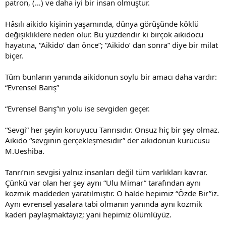
patron, (…) ve daha iyi bir insan olmuştur.
Hâsılı aikido kişinin yaşamında, dünya görüşünde köklü
değişikliklere neden olur. Bu yüzdendir ki birçok aikidocu
hayatına, “Aikido’ dan önce”; ”Aikido’ dan sonra” diye bir milat
biçer.
Tüm bunların yanında aikidonun soylu bir amacı daha vardır:
“Evrensel Barış”
“Evrensel Barış”ın yolu ise sevgiden geçer.
“Sevgi” her şeyin koruyucu Tanrısıdır. Onsuz hiç bir şey olmaz.
Aikido “sevginin gerçekleşmesidir” der aikidonun kurucusu
M.Ueshiba.
Tanrı’nın sevgisi yalnız insanları değil tüm varlıkları kavrar.
Çünkü var olan her şey aynı “Ulu Mimar” tarafından aynı
kozmik maddeden yaratılmıştır. O halde hepimiz “Özde Bir”iz.
Aynı evrensel yasalara tabi olmanın yanında aynı kozmik
kaderi paylaşmaktayız; yani hepimiz ölümlüyüz.