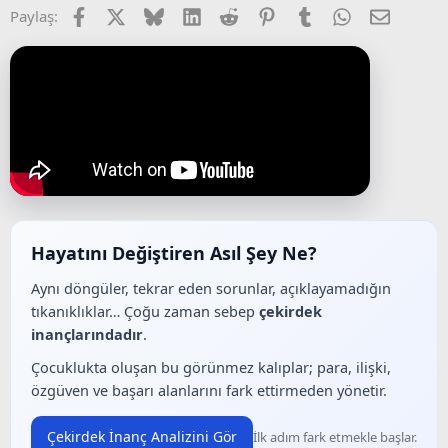
Facebook
X (Twitter)
Bluesky
LinkedIn
Reddit
Pinterest
Tumblr
WhatsApp
E-posta
Paylaş:
Hayatını Değiştiren Asıl Şey Ne?
Aynı döngüler, tekrar eden sorunlar, açıklayamadığın
tıkanıklıklar… Çoğu zaman sebep
çekirdek
inançlarındadır
.
Çocuklukta oluşan bu görünmez kalıplar; para, ilişki,
özgüven ve başarı alanlarını fark ettirmeden yönetir.
Çekirdek İnanç Analizini Gör
İlk adım fark etmekle başlar.