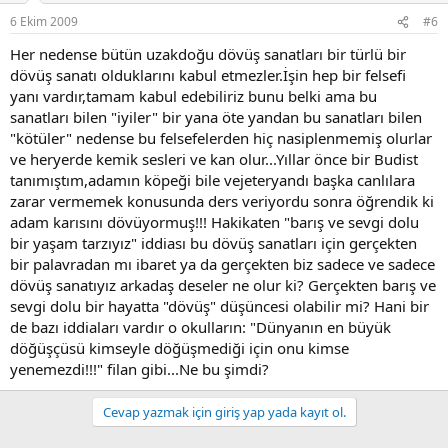
6 Ekim 2009
#6
Her nedense bütün uzakdoğu dövüş sanatları bir türlü bir
dövüş sanatı olduklarını kabul etmezler.İşin hep bir felsefi
yanı vardır,tamam kabul edebiliriz bunu belki ama bu
sanatları bilen "iyiler" bir yana öte yandan bu sanatları bilen
"kötüler" nedense bu felsefelerden hiç nasiplenmemiş olurlar
ve heryerde kemik sesleri ve kan olur...Yıllar önce bir Budist
tanımıştım,adamın köpeği bile vejeteryandı başka canlılara
zarar vermemek konusunda ders veriyordu sonra öğrendik ki
adam karısını dövüyormuş!!! Hakikaten "barış ve sevgi dolu
bir yaşam tarzıyız" iddiası bu dövüş sanatları için gerçekten
bir palavradan mı ibaret ya da gerçekten biz sadece ve sadece
dövüş sanatıyız arkadaş deseler ne olur ki? Gerçekten barış ve
sevgi dolu bir hayatta "dövüş" düşüncesi olabilir mi? Hani bir
de bazı iddiaları vardır o okulların: "Dünyanın en büyük
döğüşçüsü kimseyle döğüşmediği için onu kimse
yenemezdi!!!" filan gibi...Ne bu şimdi?
Cevap yazmak için giriş yap yada kayıt ol.