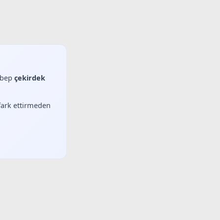
sebep
çekirdek
 fark ettirmeden