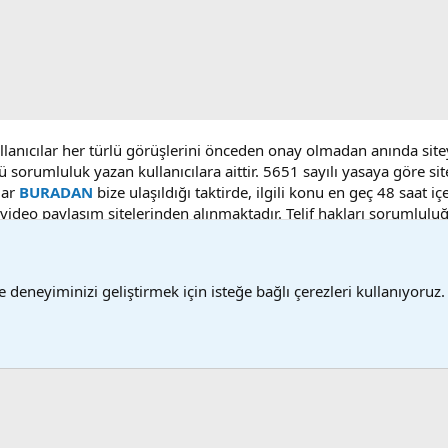
ullanıcılar her türlü görüşlerini önceden onay olmadan anında sit
ü sorumluluk yazan kullanıcılara aittir. 5651 sayılı yasaya göre 
lar
BURADAN
bize ulaşıldığı taktirde, ilgili konu en geç 48 saat i
deo paylaşım sitelerinden alınmaktadır. Telif hakları sorumluluğu b
 deneyiminizi geliştirmek için isteğe bağlı çerezleri kullanıyoruz.
Bize ulaşın
Ş
®
Community platform by XenForo
© 2010-2025 XenForo Ltd.
Bu forum XenGenTr © 2014 - 2026 ürünleri ile desteklenmektedir