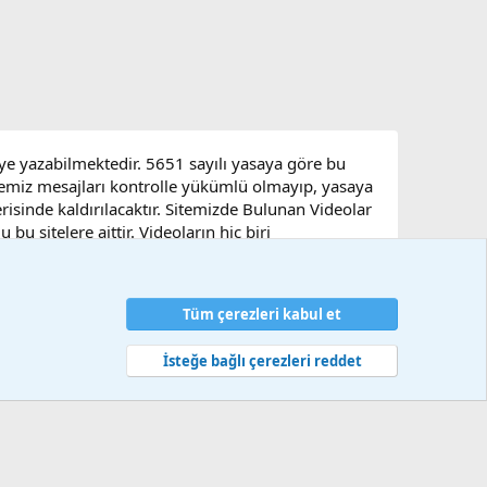
eye yazabilmektedir. 5651 sayılı yasaya göre bu
sitemiz mesajları kontrolle yükümlü olmayıp, yasaya
çerisinde kaldırılacaktır. Sitemizde Bulunan Videolar
u sitelere aittir. Videoların hiç biri
Tüm çerezleri kabul et
artlar ve kurallar
Gizlilik politikası
Yardım
Ana sayfa
R
S
S
İsteğe bağlı çerezleri reddet