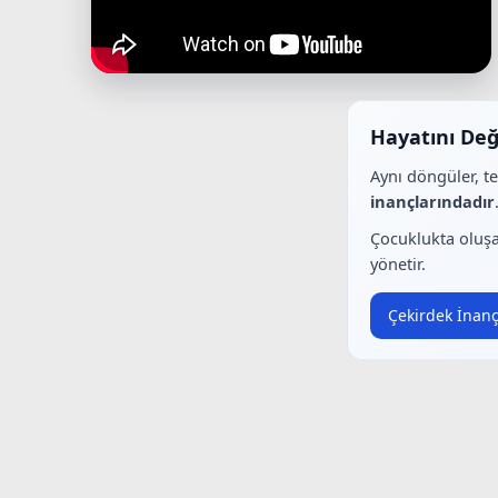
Hayatını Değ
Aynı döngüler, t
inançlarındadır
Çocuklukta oluşa
yönetir.
Çekirdek İnanç