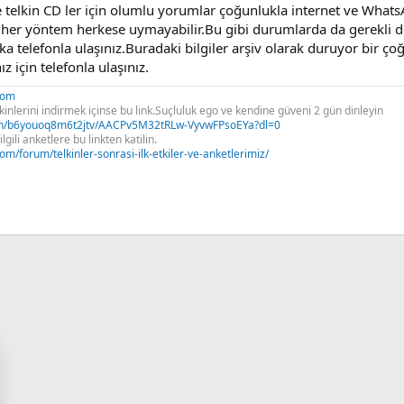
 telkin CD ler için olumlu yorumlar çoğunlukla internet ve Whats
 her yöntem herkese uymayabilir.Bu gibi durumlarda da gerekli de
ka telefonla ulaşınız.Buradaki bilgiler arşiv olarak duruyor bir çoğ
z için telefonla ulaşınız.
com
nlerini indirmek içinse bu link.Suçluluk ego ve kendine güveni 2 gün dinleyin
sh/b6youoq8m6t2jtv/AACPv5M32tRLw-VyvwFPsoEYa?dl=0
lgili anketlere bu linkten katilin.
m/forum/telkinler-sonrasi-ilk-etkiler-ve-anketlerimiz/
sApp
E-posta