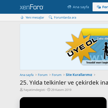
Ana sayfa
Fo
Yeni mesajlar
Forumlarda ara
Ana sayfa
Forum
Forum
Site Kurallarımız
25. Yılda telkinler ve çekirdek in
K
B
hayatimdegisti
29 Kasım 2019
o
a
n
ş
u
l
y
a