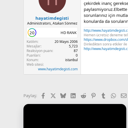
çekirdek inanç gerekse
paylasmiyoruz.Elbette
sorunlarınız için mutla
hayatimdegisti
konularda da sorularını
Administrators, Atakan Sönmez
http://www.hayatimdegisti.
20
HD RANK
Hemen ücretsiz deneme telki
https://www.dropbox.com/
Katılım
20 Mayıs 2006
Dinledikten sonra etkiler ile i
Mesajlar
5,723
http://www.hayatimdegisti.co
Reaksiyon puanı
87
Puanları
0
Konum
istanbul
Web sitesi
www.hayatimdegisti.com
Facebook
X (Twitter)
Bluesky
LinkedIn
Reddit
Pinterest
Tumblr
What
Paylaş: