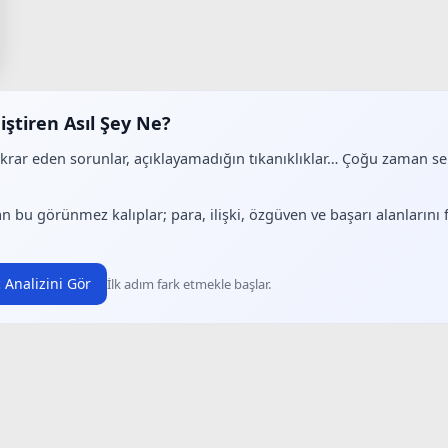
iştiren Asıl Şey Ne?
ekrar eden sorunlar, açıklayamadığın tıkanıklıklar… Çoğu zaman 
.
n bu görünmez kalıplar; para, ilişki, özgüven ve başarı alanlarını
 Analizini Gör
İlk adım fark etmekle başlar.