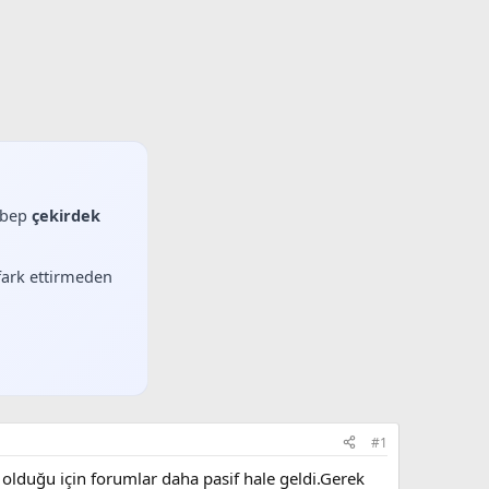
sebep
çekirdek
 fark ettirmeden
#1
f olduğu için forumlar daha pasif hale geldi.Gerek