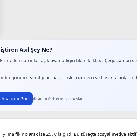
iştiren Asıl Şey Ne?
ekrar eden sorunlar, açıklayamadığın tıkanıklıklar… Çoğu zaman 
.
n bu görünmez kalıplar; para, ilişki, özgüven ve başarı alanlarını
 Analizini Gör
İlk adım fark etmekle başlar.
yılına fikir olarak ise 25. yıla girdi.Bu süreçte sosyal medya akti