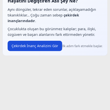
Hayatını Değiştiren Asıl Şey Ne?
Aynı döngüler, tekrar eden sorunlar, açıklayamadığın
tıkanıklıklar… Çoğu zaman sebep
çekirdek
inançlarındadır
.
Çocuklukta oluşan bu görünmez kalıplar; para, ilişki,
özgüven ve başarı alanlarını fark ettirmeden yönetir.
Çekirdek İnanç Analizini Gör
İlk adım fark etmekle başlar.