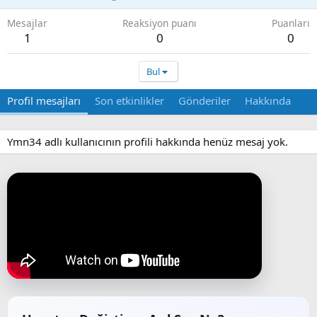
Mesajlar
Reaksiyon puanı
Puanları
1
0
0
Bul
Profil mesajları
Son etkinlikler
Gönderiler
Hakkında
Ymn34 adlı kullanıcının profili hakkında henüz mesaj yok.