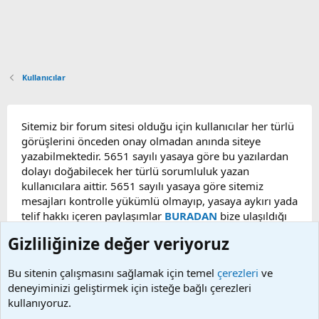
Kullanıcılar
Sitemiz bir forum sitesi olduğu için kullanıcılar her türlü
görüşlerini önceden onay olmadan anında siteye
yazabilmektedir. 5651 sayılı yasaya göre bu yazılardan
dolayı doğabilecek her türlü sorumluluk yazan
kullanıcılara aittir. 5651 sayılı yasaya göre sitemiz
mesajları kontrolle yükümlü olmayıp, yasaya aykırı yada
telif hakkı içeren paylaşımlar
BURADAN
bize ulaşıldığı
taktirde, ilgili konu en geç 48 saat içerisinde
Gizliliğinize değer veriyoruz
kaldırılacaktır. Sitemizde Bulunan Videolar YouTube,
Facebook, Dailymotion, v.b. video paylaşım sitelerinden
Bu sitenin çalışmasını sağlamak için temel
çerezleri
ve
alınmaktadır. Telif hakları sorumluluğu bu sitelere aittir.
deneyiminizi geliştirmek için isteğe bağlı çerezleri
Videoların hiç biri sunucularımızda bulunmamaktadır.
kullanıyoruz.