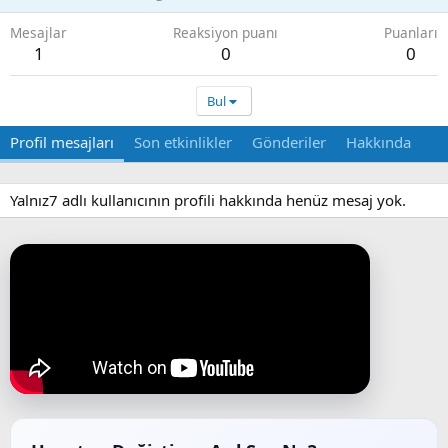
Mesajlar
Reaksiyon puanı
Puanları
1
0
0
Bul
Profil mesajları
Son etkinlikler
Gönderiler
Hakkında
Yalnız7 adlı kullanıcının profili hakkında henüz mesaj yok.