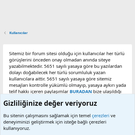
Kullanıcılar
Sitemiz bir forum sitesi olduğu için kullanıcılar her türlü
görüşlerini önceden onay olmadan anında siteye
yazabilmektedir. 5651 sayılı yasaya göre bu yazılardan
dolayı doğabilecek her türlü sorumluluk yazan
kullanıcılara aittir. 5651 sayılı yasaya göre sitemiz
mesajları kontrolle yükümlü olmayıp, yasaya aykırı yada
telif hakkı içeren paylaşımlar
BURADAN
bize ulaşıldığı
taktirde, ilgili konu en geç 48 saat içerisinde
Gizliliğinize değer veriyoruz
kaldırılacaktır. Sitemizde Bulunan Videolar YouTube,
Facebook, Dailymotion, v.b. video paylaşım sitelerinden
Bu sitenin çalışmasını sağlamak için temel
çerezleri
ve
alınmaktadır. Telif hakları sorumluluğu bu sitelere aittir.
deneyiminizi geliştirmek için isteğe bağlı çerezleri
Videoların hiç biri sunucularımızda bulunmamaktadır.
kullanıyoruz.