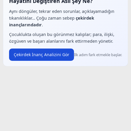
Hayatını Değiştiren Asıl Şey Ne?
Aynı döngüler, tekrar eden sorunlar, açıklayamadığın
tıkanıklıklar… Çoğu zaman sebep
çekirdek
inançlarındadır
.
Çocuklukta oluşan bu görünmez kalıplar; para, ilişki,
özgüven ve başarı alanlarını fark ettirmeden yönetir.
Çekirdek İnanç Analizini Gör
İlk adım fark etmekle başlar.