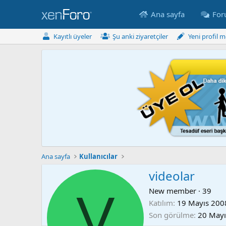
Ana sayfa
Fo
Kayıtlı üyeler
Şu anki ziyaretçiler
Yeni profil m
Ana sayfa
Kullanıcılar
videolar
V
New member
·
39
Katılım
19 Mayıs 200
Son görülme
20 Mayı