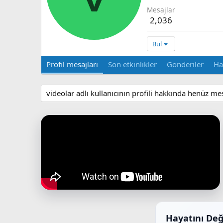
Mesajlar
2,036
Bul
Profil mesajları
Son etkinlikler
Gönderiler
Ha
videolar adlı kullanıcının profili hakkında henüz me
Hayatını Değ