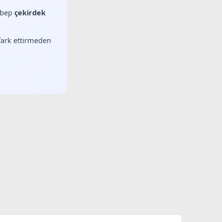
sebep
çekirdek
 fark ettirmeden