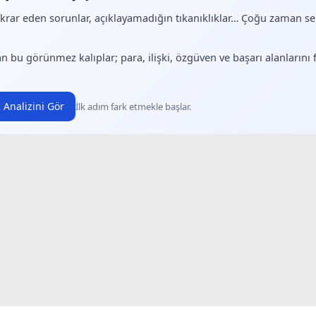
ekrar eden sorunlar, açıklayamadığın tıkanıklıklar… Çoğu zaman 
.
n bu görünmez kalıplar; para, ilişki, özgüven ve başarı alanlarını
 Analizini Gör
İlk adım fark etmekle başlar.