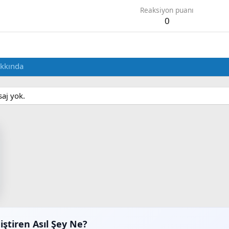
Reaksiyon puanı
0
kkında
saj yok.
iştiren Asıl Şey Ne?