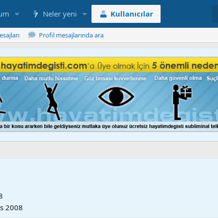
rum
Neler yeni
Kullanıcılar
esajları
Profil mesajlarında ara
8
s 2008