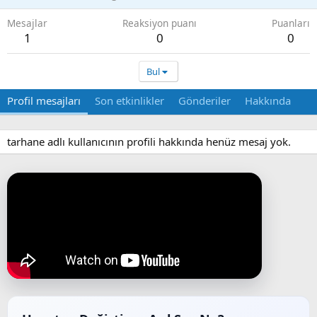
Mesajlar
Reaksiyon puanı
Puanları
1
0
0
Bul
Profil mesajları
Son etkinlikler
Gönderiler
Hakkında
tarhane adlı kullanıcının profili hakkında henüz mesaj yok.