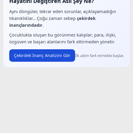
Hayatını Değiştiren Asıl Şey Ne?
Aynı döngüler, tekrar eden sorunlar, açıklayamadığın
tıkanıklıklar… Çoğu zaman sebep
çekirdek
inançlarındadır
.
Çocuklukta oluşan bu görünmez kalıplar; para, ilişki,
özgüven ve başarı alanlarını fark ettirmeden yönetir.
Çekirdek İnanç Analizini Gör
İlk adım fark etmekle başlar.