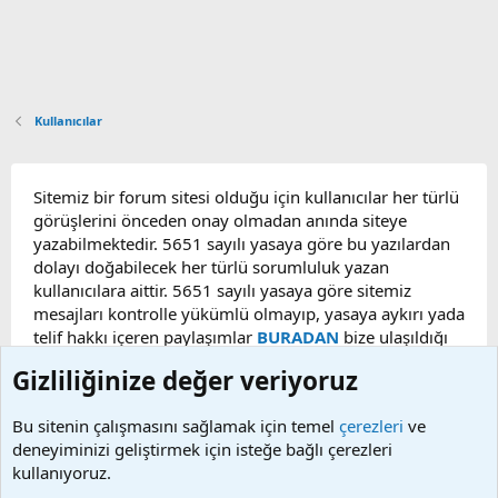
Kullanıcılar
Sitemiz bir forum sitesi olduğu için kullanıcılar her türlü
görüşlerini önceden onay olmadan anında siteye
yazabilmektedir. 5651 sayılı yasaya göre bu yazılardan
dolayı doğabilecek her türlü sorumluluk yazan
kullanıcılara aittir. 5651 sayılı yasaya göre sitemiz
mesajları kontrolle yükümlü olmayıp, yasaya aykırı yada
telif hakkı içeren paylaşımlar
BURADAN
bize ulaşıldığı
taktirde, ilgili konu en geç 48 saat içerisinde
Gizliliğinize değer veriyoruz
kaldırılacaktır. Sitemizde Bulunan Videolar YouTube,
Facebook, Dailymotion, v.b. video paylaşım sitelerinden
Bu sitenin çalışmasını sağlamak için temel
çerezleri
ve
alınmaktadır. Telif hakları sorumluluğu bu sitelere aittir.
deneyiminizi geliştirmek için isteğe bağlı çerezleri
Videoların hiç biri sunucularımızda bulunmamaktadır.
kullanıyoruz.