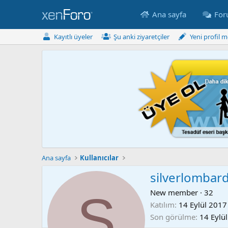
Ana sayfa
Fo
Kayıtlı üyeler
Şu anki ziyaretçiler
Yeni profil m
Ana sayfa
Kullanıcılar
silverlombar
S
New member
·
32
Katılım
14 Eylül 2017
Son görülme
14 Eylü