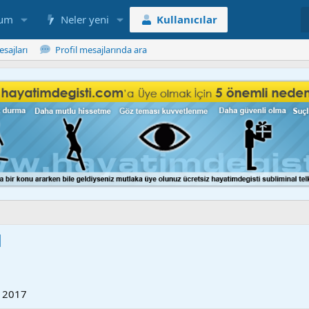
rum
Neler yeni
Kullanıcılar
esajları
Profil mesajlarında ara
d
l 2017