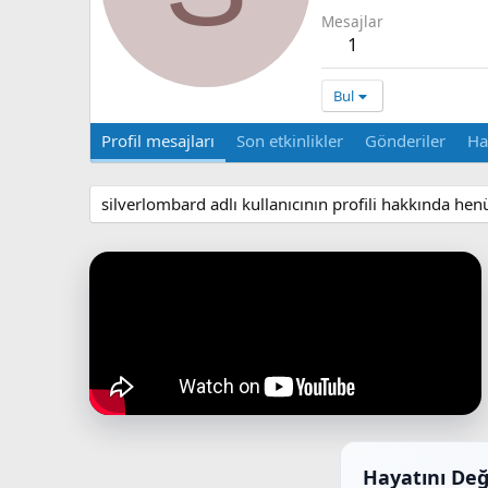
Mesajlar
1
Bul
Profil mesajları
Son etkinlikler
Gönderiler
Ha
silverlombard adlı kullanıcının profili hakkında he
Hayatını Değ