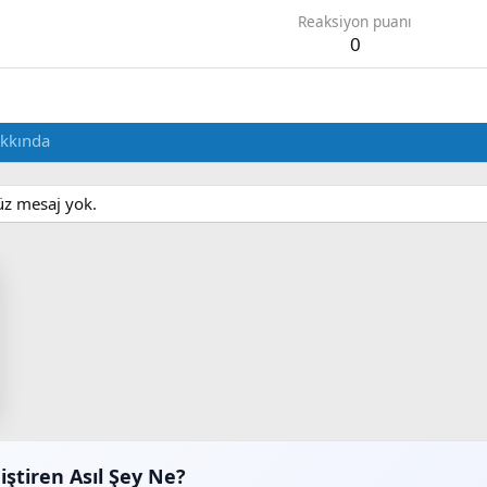
Reaksiyon puanı
0
kkında
nüz mesaj yok.
iştiren Asıl Şey Ne?