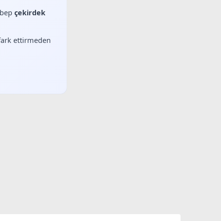
sebep
çekirdek
 fark ettirmeden