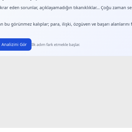
ekrar eden sorunlar, açıklayamadığın tıkanıklıklar… Çoğu zaman 
.
n bu görünmez kalıplar; para, ilişki, özgüven ve başarı alanlarını
 Analizini Gör
İlk adım fark etmekle başlar.