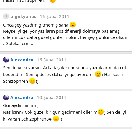
nasılsın schizophren??
bigokyanus
16 Şubat 2011
Onca şey yazdım gitmemiş sana
Neyse iyi geliyor yazıların pozitif enerji dolmaya başlamış,
dilerim çok daha güzel günlerin olur , her şey gönlünce olsun
. Gülekal emi...
Alexandra
16 Şubat 2011
Sen de iyi ki varsın. Arkadaşlık konusunda yazdıklarını da çok
beğendim. Seni giderek daha iyi görüyorum.
) Harikasın
Schizophren
))
Alexandra
10 Şubat 2011
Günaydııııııııınnn,
Nasılsınn? Çok güzel bir gün geçirmeni dilerim
) Sen de iyi
ki varsın Schizophren84
))