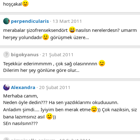
hoşçakal
perpendicularis
13 Mart 2011
merabalar şizofrenseksendört
nasılsn nerelerdesn? umarm
herşey yolundadır
görüşmek üzere...
bigokyanus
21 Şubat 2011
Teşekkür ederimmmm , çok sağ olasınnnnn
Dilerim her şey gönlüne göre olur...
Alexandra
20 Şubat 2011
Merhaba canım,
Neden öyle dedin??? Ha sen yazdıklarımı okuduuunn.
Anladım şimdi.... İyiyim ben merak etme
)) Çok naziksin, siz
bana lazımsınız asıl
))
SEn nasılsınn???