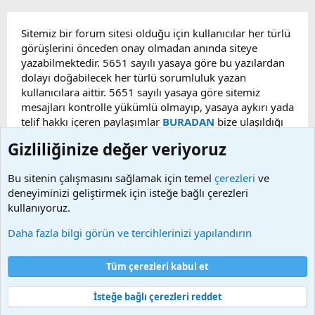
Sitemiz bir forum sitesi olduğu için kullanıcılar her türlü
görüşlerini önceden onay olmadan anında siteye
yazabilmektedir. 5651 sayılı yasaya göre bu yazılardan
dolayı doğabilecek her türlü sorumluluk yazan
kullanıcılara aittir. 5651 sayılı yasaya göre sitemiz
mesajları kontrolle yükümlü olmayıp, yasaya aykırı yada
telif hakkı içeren paylaşımlar
BURADAN
bize ulaşıldığı
taktirde, ilgili konu en geç 48 saat içerisinde
Gizliliğinize değer veriyoruz
kaldırılacaktır. Sitemizde Bulunan Videolar YouTube,
Facebook, Dailymotion, v.b. video paylaşım sitelerinden
Bu sitenin çalışmasını sağlamak için temel
çerezleri
ve
alınmaktadır. Telif hakları sorumluluğu bu sitelere aittir.
deneyiminizi geliştirmek için isteğe bağlı çerezleri
Videoların hiç biri sunucularımızda bulunmamaktadır.
kullanıyoruz.
Daha fazla bilgi görün ve tercihlerinizi yapılandırın
Çerezler
Bize ulaşın
Şartlar ve kurallar
Gizlilik politikası
Yardım
Tüm çerezleri kabul et
Ana sayfa
R
S
S
İsteğe bağlı çerezleri reddet
®
Community platform by XenForo
© 2010-2025 XenForo Ltd.
Bu forum XenGenTr © 2014 - 2026 ürünleri ile desteklenmektedir