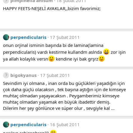
pimpinella anisum
18 Şubat 2011
HAPPY FEETS-NEŞELİ AYAKLAR,,bizim favorimiz;
perpendicularis
17 Şubat 2011
onun orjinal isminin başında bi de lamina(lamina
perpendicularis) vardı kestirme kullandm aslnda
zor işin
ya allah kolaylık versn
kendine iyi bak grşrz
bigokyanus
17 Şubat 2011
Sevindim iyi olmana , inan orda bu güçlükleri yaşadığın için
çok daha güçlü olacaksın , tek başına aştığın için de kimseye
muhtaç olmadan yaşayacaksın . Peygamberimiz kimseye
muhtaç olmadan yaşamak en büyük ibadettir demiş.
Dilerim her şey gönlünce ve süper olur , sevgiyle kal ...
perpendicularis
16 Şubat 2011