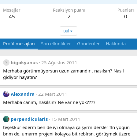
Mesajlar
Reaksiyon puanı
Puanları
45
2
0
Bul
Profil mesajları
Son etkinlikler
Gönderiler
Hakkında
bigokyanus
25 Ağustos 2011
Merhaba görünmüyorsun uzun zamandır , nasılsın? Nasıl
gidiyor hayatın?
Alexandra
22 Mart 2011
Merhaba canım, nasılsın? Ne var ne yok????
perpendicularis
15 Mart 2011
teşekkür ederm ben de iyi olmaya çalşyrm dersler fln yoğun
bnm de. umarm projeni kolayca bitireblrsn. görüşmek üzere