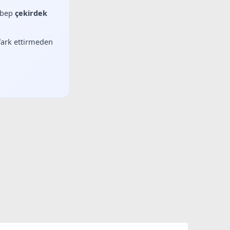
sebep
çekirdek
 fark ettirmeden