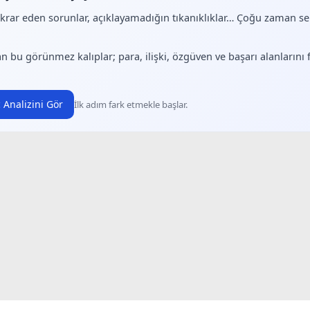
ekrar eden sorunlar, açıklayamadığın tıkanıklıklar… Çoğu zaman 
.
n bu görünmez kalıplar; para, ilişki, özgüven ve başarı alanlarını
 Analizini Gör
İlk adım fark etmekle başlar.