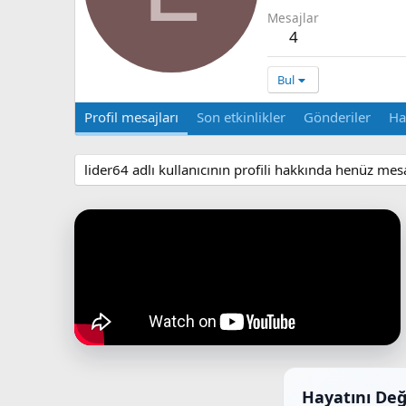
Mesajlar
4
Bul
Profil mesajları
Son etkinlikler
Gönderiler
Ha
lider64 adlı kullanıcının profili hakkında henüz mes
Hayatını Değ