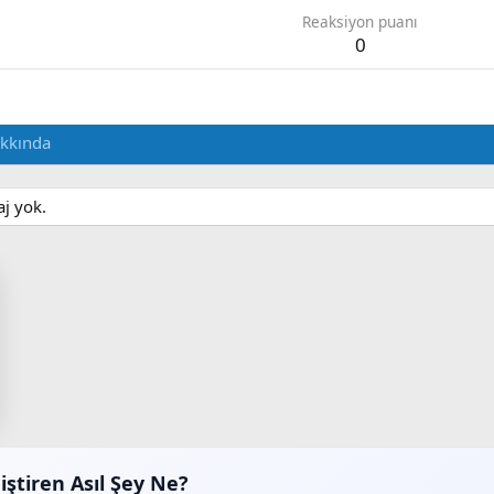
Reaksiyon puanı
0
kkında
aj yok.
iştiren Asıl Şey Ne?