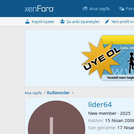
Ana sayfa
Fo
Kayıtlı üyeler
Şu anki ziyaretçiler
Yeni profil m
Ana sayfa
Kullanıcılar
lider64
L
New member
·
2025
Katılım
15 Nisan 200
Son görülme
17 Nisa