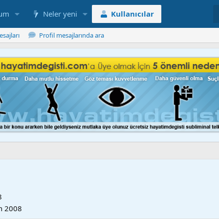
rum
Neler yeni
Kullanıcılar
esajları
Profil mesajlarında ara
8
n 2008