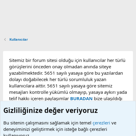
Kullanıcılar
Sitemiz bir forum sitesi olduğu için kullanıcılar her türlü
görüşlerini önceden onay olmadan anında siteye
yazabilmektedir. 5651 sayılı yasaya göre bu yazılardan
dolayı doğabilecek her türlü sorumluluk yazan
kullanıcılara aittir. 5651 sayılı yasaya göre sitemiz
mesajları kontrolle yükümlü olmayıp, yasaya aykırı yada
telif hakkı içeren paylaşımlar
BURADAN
bize ulaşıldığı
taktirde, ilgili konu en geç 48 saat içerisinde
Gizliliğinize değer veriyoruz
kaldırılacaktır. Sitemizde Bulunan Videolar YouTube,
Facebook, Dailymotion, v.b. video paylaşım sitelerinden
Bu sitenin çalışmasını sağlamak için temel
çerezleri
ve
alınmaktadır. Telif hakları sorumluluğu bu sitelere aittir.
deneyiminizi geliştirmek için isteğe bağlı çerezleri
Videoların hiç biri sunucularımızda bulunmamaktadır.
kullanıyoruz.