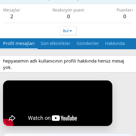
Mesajlar
Reaksiyon puanı
Puanları
2
0
0
Bul
Profil mesajları
Son etkinlikler
Gönderiler
Hakkında
hepyasemin adlı kullanıcının profili hakkında henüz mesaj
yok.