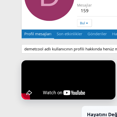
Mesajlar
159
Bul
Profil mesajları
Son etkinlikler
Gönderiler
Ha
demetcool adlı kullanıcının profili hakkında henüz 
Hayatını Değ