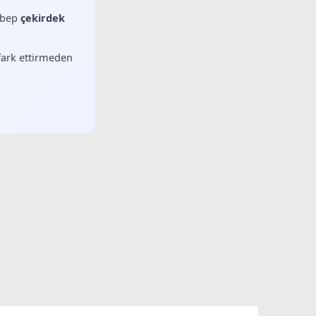
sebep
çekirdek
 fark ettirmeden