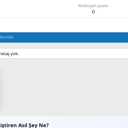
Reaksiyon puanı
0
kkında
mesaj yok.
iştiren Asıl Şey Ne?