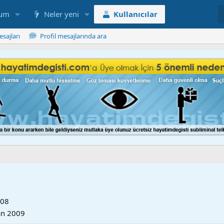
rum
Neler yeni
Kullanıcılar
esajları
Profil mesajlarında ara
008
an 2009