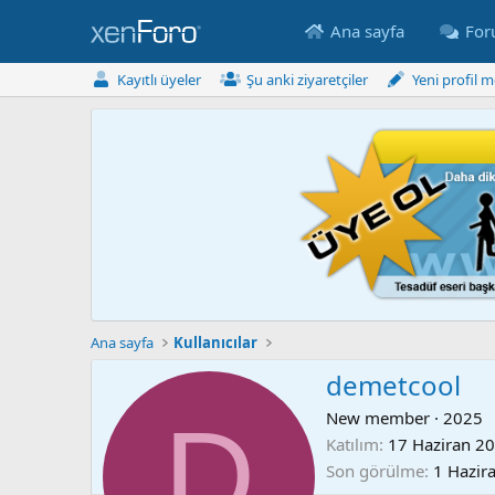
Ana sayfa
Fo
Kayıtlı üyeler
Şu anki ziyaretçiler
Yeni profil m
Ana sayfa
Kullanıcılar
demetcool
D
New member
·
2025
Katılım
17 Haziran 2
Son görülme
1 Hazir