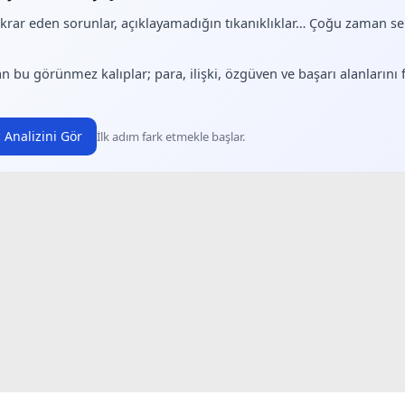
ekrar eden sorunlar, açıklayamadığın tıkanıklıklar… Çoğu zaman 
.
n bu görünmez kalıplar; para, ilişki, özgüven ve başarı alanlarını
 Analizini Gör
İlk adım fark etmekle başlar.