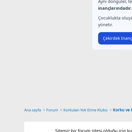
Aynı döngüler, t
inançlarındadır
Çocuklukta oluşa
yönetir.
Çekirdek İnanç
Ana sayfa
Forum
Korkuları Yok Etme Klubü
Korku ve F
Sitemiz bir forum sitesi olduğu için k