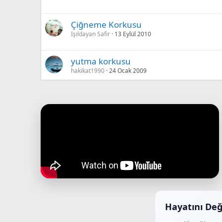
Çiğneme Korkusu
Işıldayan Safir
13 Eylül 2010
yutma korkusu
hakikat1990
24 Ocak 2009
Hayatını Değ