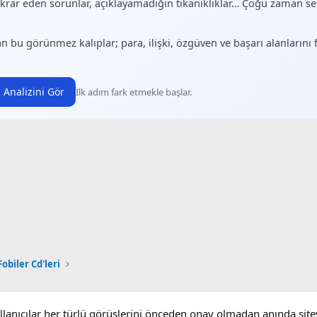
ekrar eden sorunlar, açıklayamadığın tıkanıklıklar… Çoğu zaman 
.
n bu görünmez kalıplar; para, ilişki, özgüven ve başarı alanlarını
 Analizini Gör
İlk adım fark etmekle başlar.
obiler Cd'leri
ullanıcılar her türlü görüşlerini önceden onay olmadan anında sit