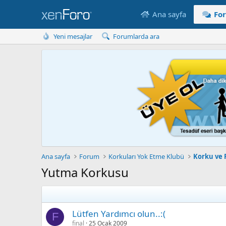
Ana sayfa
Fo
Yeni mesajlar
Forumlarda ara
Ana sayfa
Forum
Korkuları Yok Etme Klubü
Korku ve F
Yutma Korkusu
Lütfen Yardımcı olun..:(
F
final
25 Ocak 2009