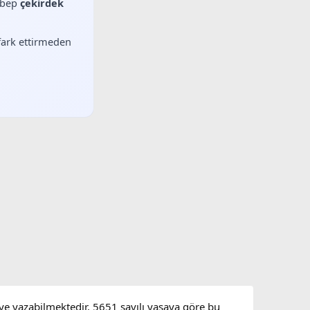
sebep
çekirdek
 fark ettirmeden
eye yazabilmektedir. 5651 sayılı yasaya göre bu