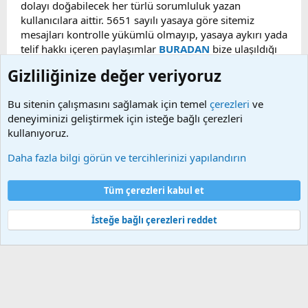
dolayı doğabilecek her türlü sorumluluk yazan
kullanıcılara aittir. 5651 sayılı yasaya göre sitemiz
mesajları kontrolle yükümlü olmayıp, yasaya aykırı yada
telif hakkı içeren paylaşımlar
BURADAN
bize ulaşıldığı
taktirde, ilgili konu en geç 48 saat içerisinde
Gizliliğinize değer veriyoruz
kaldırılacaktır. Sitemizde Bulunan Videolar YouTube,
Facebook, Dailymotion, v.b. video paylaşım sitelerinden
Bu sitenin çalışmasını sağlamak için temel
çerezleri
ve
alınmaktadır. Telif hakları sorumluluğu bu sitelere aittir.
deneyiminizi geliştirmek için isteğe bağlı çerezleri
Videoların hiç biri sunucularımızda bulunmamaktadır.
kullanıyoruz.
Daha fazla bilgi görün ve tercihlerinizi yapılandırın
Çerezler
Bize ulaşın
Şartlar ve kurallar
Gizlilik politikası
Yardım
Tüm çerezleri kabul et
Ana sayfa
R
S
S
İsteğe bağlı çerezleri reddet
®
Community platform by XenForo
© 2010-2025 XenForo Ltd.
Bu forum XenGenTr © 2014 - 2026 ürünleri ile desteklenmektedir