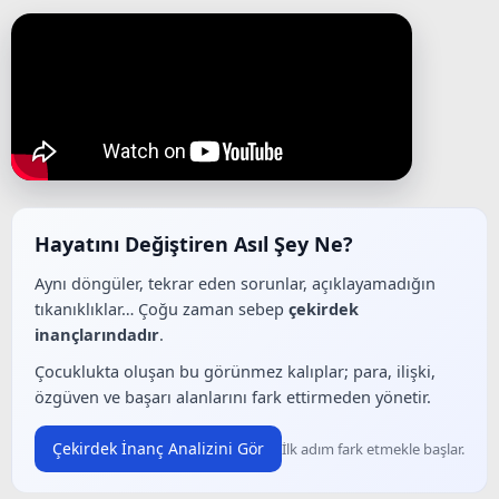
Hayatını Değiştiren Asıl Şey Ne?
Aynı döngüler, tekrar eden sorunlar, açıklayamadığın
tıkanıklıklar… Çoğu zaman sebep
çekirdek
inançlarındadır
.
Çocuklukta oluşan bu görünmez kalıplar; para, ilişki,
özgüven ve başarı alanlarını fark ettirmeden yönetir.
Çekirdek İnanç Analizini Gör
İlk adım fark etmekle başlar.