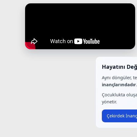
Hayatını Değ
Aynı döngüler, t
inançlarındadır
Çocuklukta oluşa
yönetir.
Çekirdek İnanç