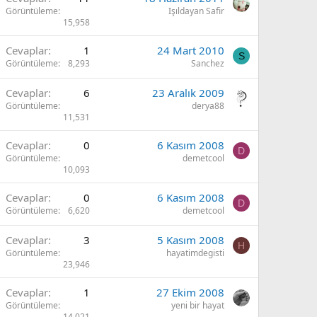
Görüntüleme
Işıldayan Safir
15,958
Cevaplar
1
24 Mart 2010
S
Görüntüleme
8,293
Sanchez
Cevaplar
6
23 Aralık 2009
Görüntüleme
derya88
11,531
Cevaplar
0
6 Kasım 2008
D
Görüntüleme
demetcool
10,093
Cevaplar
0
6 Kasım 2008
D
Görüntüleme
6,620
demetcool
Cevaplar
3
5 Kasım 2008
H
Görüntüleme
hayatimdegisti
23,946
Cevaplar
1
27 Ekim 2008
Görüntüleme
yeni bir hayat
14,021