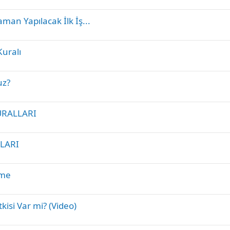
man Yapılacak İlk İş...
uralı
uz?
RALLARI
LARI
nme
isi Var mi? (Video)