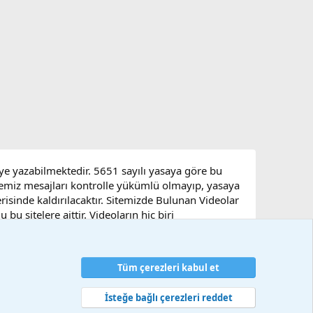
eye yazabilmektedir. 5651 sayılı yasaya göre bu
sitemiz mesajları kontrolle yükümlü olmayıp, yasaya
çerisinde kaldırılacaktır. Sitemizde Bulunan Videolar
u sitelere aittir. Videoların hiç biri
Tüm çerezleri kabul et
artlar ve kurallar
Gizlilik politikası
Yardım
Ana sayfa
R
S
S
İsteğe bağlı çerezleri reddet