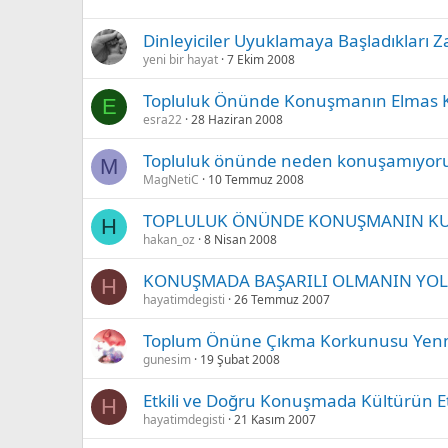
Dinleyiciler Uyuklamaya Başladıkları Za
yeni bir hayat
7 Ekim 2008
Topluluk Önünde Konuşmanın Elmas K
E
esra22
28 Haziran 2008
Topluluk önünde neden konuşamıyor
M
MagNetiC
10 Temmuz 2008
TOPLULUK ÖNÜNDE KONUŞMANIN KU
H
hakan_oz
8 Nisan 2008
KONUŞMADA BAŞARILI OLMANIN YOL
H
hayatimdegisti
26 Temmuz 2007
Toplum Önüne Çıkma Korkunusu Ye
gunesim
19 Şubat 2008
Etkili ve Doğru Konuşmada Kültürün Etk
H
hayatimdegisti
21 Kasım 2007