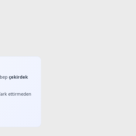
sebep
çekirdek
 fark ettirmeden