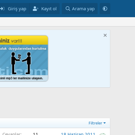
Giriş yap
Kayıt ol
Arama yap
Filtreler
Cevaplar
11
18 Haziran 2011