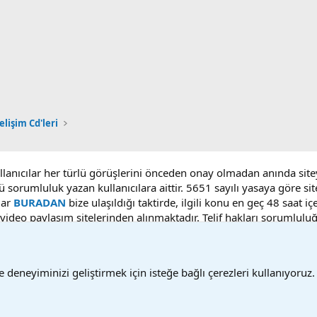
elişim Cd'leri
ullanıcılar her türlü görüşlerini önceden onay olmadan anında sit
ü sorumluluk yazan kullanıcılara aittir. 5651 sayılı yasaya göre 
lar
BURADAN
bize ulaşıldığı taktirde, ilgili konu en geç 48 saat i
deo paylaşım sitelerinden alınmaktadır. Telif hakları sorumluluğu b
 deneyiminizi geliştirmek için isteğe bağlı çerezleri kullanıyoruz.
Bize ulaşın
Ş
®
Community platform by XenForo
© 2010-2025 XenForo Ltd.
Bu forum XenGenTr © 2014 - 2026 ürünleri ile desteklenmektedir