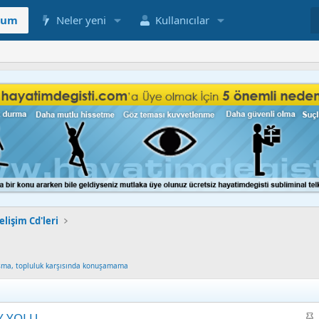
rum
Neler yeni
Kullanıcılar
elişim Cd'leri
nuşma, topluluk karşısında konuşamama
S
Y YOLU