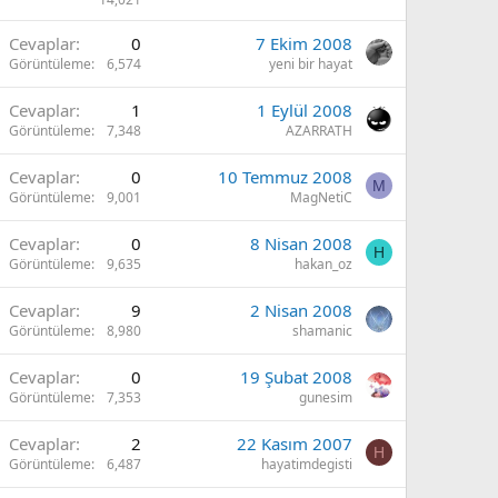
Cevaplar
0
7 Ekim 2008
Görüntüleme
6,574
yeni bir hayat
Cevaplar
1
1 Eylül 2008
Görüntüleme
7,348
AZARRATH
Cevaplar
0
10 Temmuz 2008
M
Görüntüleme
9,001
MagNetiC
Cevaplar
0
8 Nisan 2008
H
Görüntüleme
9,635
hakan_oz
Cevaplar
9
2 Nisan 2008
Görüntüleme
8,980
shamanic
Cevaplar
0
19 Şubat 2008
Görüntüleme
7,353
gunesim
Cevaplar
2
22 Kasım 2007
H
Görüntüleme
6,487
hayatimdegisti