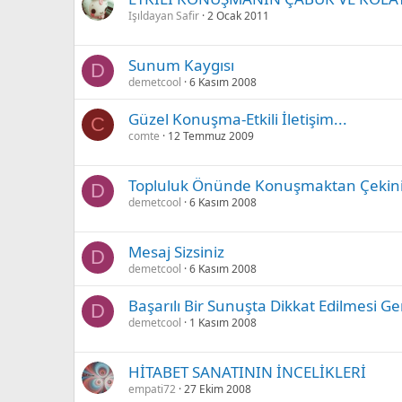
Işıldayan Safir
2 Ocak 2011
Sunum Kaygısı
D
demetcool
6 Kasım 2008
Güzel Konuşma-Etkili İletişim...
C
comte
12 Temmuz 2009
Topluluk Önünde Konuşmaktan Çekin
D
demetcool
6 Kasım 2008
Mesaj Sizsiniz
D
demetcool
6 Kasım 2008
Başarılı Bir Sunuşta Dikkat Edilmesi G
D
demetcool
1 Kasım 2008
HİTABET SANATININ İNCELİKLERİ
empati72
27 Ekim 2008