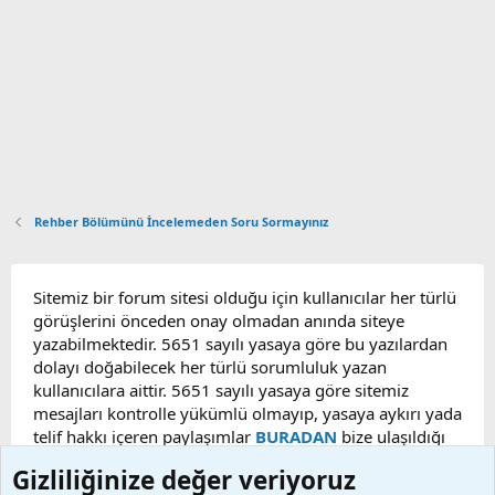
Rehber Bölümünü İncelemeden Soru Sormayınız
Sitemiz bir forum sitesi olduğu için kullanıcılar her türlü
görüşlerini önceden onay olmadan anında siteye
yazabilmektedir. 5651 sayılı yasaya göre bu yazılardan
dolayı doğabilecek her türlü sorumluluk yazan
kullanıcılara aittir. 5651 sayılı yasaya göre sitemiz
mesajları kontrolle yükümlü olmayıp, yasaya aykırı yada
telif hakkı içeren paylaşımlar
BURADAN
bize ulaşıldığı
taktirde, ilgili konu en geç 48 saat içerisinde
Gizliliğinize değer veriyoruz
kaldırılacaktır. Sitemizde Bulunan Videolar YouTube,