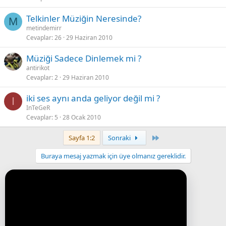
t
Telkinler Müziğin Neresinde?
l
M
metindemirr
i
Cevaplar
26
29 Haziran 2010
Müziği Sadece Dinlemek mi ?
antirikot
Cevaplar
2
29 Haziran 2010
iki ses aynı anda geliyor değil mi ?
I
InTeGeR
Cevaplar
5
28 Ocak 2010
Last
Sayfa 1:2
Sonraki
Buraya mesaj yazmak için üye olmanız gereklidir.