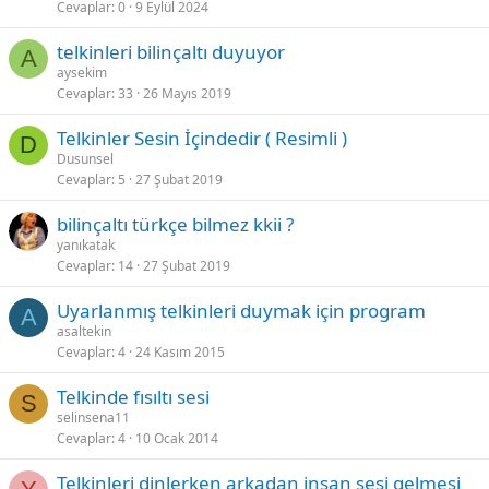
Cevaplar
0
9 Eylül 2024
i
telkinleri bilinçaltı duyuyor
A
aysekim
Cevaplar
33
26 Mayıs 2019
Telkinler Sesin İçindedir ( Resimli )
D
Dusunsel
Cevaplar
5
27 Şubat 2019
bilinçaltı türkçe bilmez kkii ?
yanıkatak
Cevaplar
14
27 Şubat 2019
Uyarlanmış telkinleri duymak için program
A
asaltekin
Cevaplar
4
24 Kasım 2015
Telkinde fısıltı sesi
S
selinsena11
Cevaplar
4
10 Ocak 2014
Telkinleri dinlerken arkadan insan sesi gelmesi