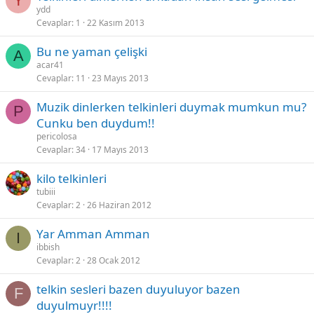
Y
ydd
Cevaplar
1
22 Kasım 2013
Bu ne yaman çelişki
A
acar41
Cevaplar
11
23 Mayıs 2013
Muzik dinlerken telkinleri duymak mumkun mu?
P
Cunku ben duydum!!
pericolosa
Cevaplar
34
17 Mayıs 2013
kilo telkinleri
tubiii
Cevaplar
2
26 Haziran 2012
Yar Amman Amman
I
ibbish
Cevaplar
2
28 Ocak 2012
telkin sesleri bazen duyuluyor bazen
F
duyulmuyr!!!!