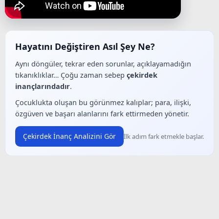
Hayatını Değiştiren Asıl Şey Ne?
Aynı döngüler, tekrar eden sorunlar, açıklayamadığın
tıkanıklıklar… Çoğu zaman sebep
çekirdek
inançlarındadır
.
Çocuklukta oluşan bu görünmez kalıplar; para, ilişki,
özgüven ve başarı alanlarını fark ettirmeden yönetir.
Çekirdek İnanç Analizini Gör
İlk adım fark etmekle başlar.