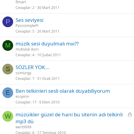
ftmart
Cevaplar
2
30 Mart 2011
Ses seviyesi
P
PassisimplePr
Cevaplar
5
26 Mart 2011
müzik sesi duyulmalı mııı??
M
mutluluk iksiri
Cevaplar
4
10 Şubat 2011
SÖZLER YOK...
S
ssimurgg
Cevaplar
7
31 Ocak 2011
Ben telkinleri sesli olarak duyabiliyorum
E
ecopirin
Cevaplar
17
9 Ekim 2010
K
müzüikler güzel de hani bu sitenin adı telkinli
W
i
mp3 dü
l
wert9999
i
Cevaplar
6
17 Temmuz 2010