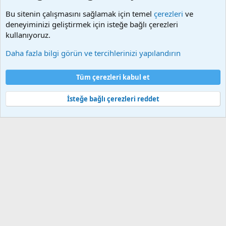
Facebook, Dailymotion, v.b. video paylaşım sitelerinden
Bu sitenin çalışmasını sağlamak için temel
çerezleri
ve
alınmaktadır. Telif hakları sorumluluğu bu sitelere aittir.
deneyiminizi geliştirmek için isteğe bağlı çerezleri
Videoların hiç biri sunucularımızda bulunmamaktadır.
kullanıyoruz.
Daha fazla bilgi görün ve tercihlerinizi yapılandırın
Çerezler
Bize ulaşın
Şartlar ve kurallar
Gizlilik politikası
Yardım
Tüm çerezleri kabul et
Ana sayfa
R
S
S
İsteğe bağlı çerezleri reddet
®
Community platform by XenForo
© 2010-2025 XenForo Ltd.
Bu forum XenGenTr © 2014 - 2026 ürünleri ile desteklenmektedir