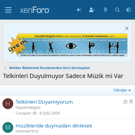
Rehber Bölümünü İncelemeden Soru Sormayınız
Telkinleri Duyulmuyor Sadece Müzik mi Var
Filtreler
K
S
Telkinleri Duyamiyorum
H
i
a
hayatimdegisti
Cevaplar
88
8 Eylül 2009
l
b
i
i
müzikleride duymadan dinlesek
t
t
M
mehmet7910
l