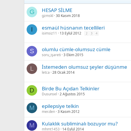
HESAP SİLME
G
gzmskl
30 Kasım 2018
esmaül hüsnanın tecellileri
I
isimsiz11
13 Eylül 2012
2
3
4
olumlu cümle-olumsuz cümle
S
soru_işareti
3 Ekim 2015
İstemeden olumsuz şeyler düşünme
L
letca
28 Ocak 2014
Birde Bu Açıdan Telkinler
D
Dusunsel
2 Ağustos 2015
epilepsiye telkin
M
mer.den
3 Kasım 2012
Kulaklık subliminalı bozuyor mu?
M
mhmt1453
14 Eylül 2014