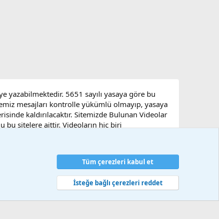
eye yazabilmektedir. 5651 sayılı yasaya göre bu
sitemiz mesajları kontrolle yükümlü olmayıp, yasaya
çerisinde kaldırılacaktır. Sitemizde Bulunan Videolar
u sitelere aittir. Videoların hiç biri
Tüm çerezleri kabul et
artlar ve kurallar
Gizlilik politikası
Yardım
Ana sayfa
R
S
S
İsteğe bağlı çerezleri reddet