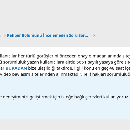
er
Rehber Bölümünü İncelemeden Soru Sormayınız
ullanıcılar her türlü görüşlerini önceden onay olmadan anında sit
ü sorumluluk yazan kullanıcılara aittir. 5651 sayılı yasaya göre 
lar
BURADAN
bize ulaşıldığı taktirde, ilgili konu en geç 48 saat i
deo paylaşım sitelerinden alınmaktadır. Telif hakları sorumluluğu b
 deneyiminizi geliştirmek için isteğe bağlı çerezleri kullanıyoruz.
Bize ulaşın
Ş
®
Community platform by XenForo
© 2010-2025 XenForo Ltd.
Bu forum XenGenTr © 2014 - 2026 ürünleri ile desteklenmektedir