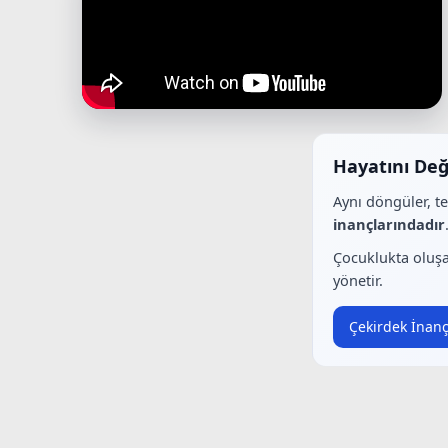
Hayatını Değ
Aynı döngüler, t
inançlarındadır
Çocuklukta oluşa
yönetir.
Çekirdek İnanç