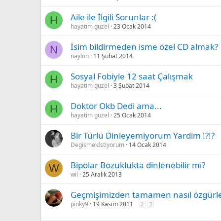
Aile ile İlgili Sorunlar :(
H
hayatim guzel
23 Ocak 2014
İsim bildirmeden isme özel CD almak?
N
naylon
11 Şubat 2014
Sosyal Fobiyle 12 saat Çalışmak
H
hayatim guzel
3 Şubat 2014
Doktor Okb Dedi ama...
H
hayatim guzel
25 Ocak 2014
Bir Türlü Dinleyemiyorum Yardim !?!?
Degismekİstiyorum
14 Ocak 2014
Bipolar Bozuklukta dinlenebilir mi?
W
wil
25 Aralık 2013
Geçmişimizden tamamen nasıl özgürleş
pinky9
19 Kasım 2011
2
3