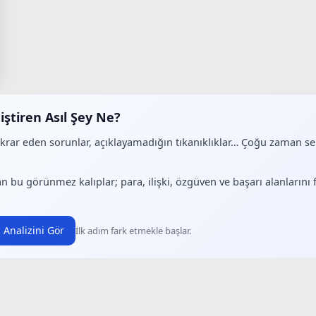
iştiren Asıl Şey Ne?
ekrar eden sorunlar, açıklayamadığın tıkanıklıklar… Çoğu zaman 
.
n bu görünmez kalıplar; para, ilişki, özgüven ve başarı alanlarını
 Analizini Gör
İlk adım fark etmekle başlar.