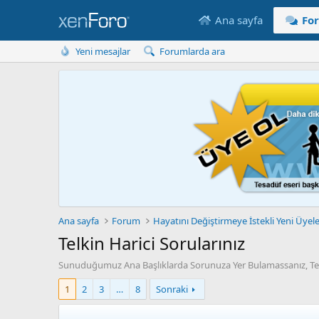
Ana sayfa
Fo
Yeni mesajlar
Forumlarda ara
Ana sayfa
Forum
Hayatını Değiştirmeye İstekli Yeni Üyel
Telkin Harici Sorularınız
Sunuduğumuz Ana Başlıklarda Sorunuza Yer Bulamassanız, Telki
1
2
3
…
8
Sonraki