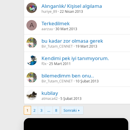
Alınganlık/ Kişisel algılama
huriye_89
22 Nisan 2013
Terkedilmek
A
aarzuu
30 Mart 2013
bu kadar zor olmasa gerek
Bir_Tutam_CENNET
19 Mart 2013
Kendimi pek iyi tanımıyorum.
f0x
25 Mart 2011
bilemedimm ben onu..
Bir_Tutam_CENNET
10 Şubat 2013
kubilay
atmaca42
5 Şubat 2013
1
2
3
…
8
Sonraki