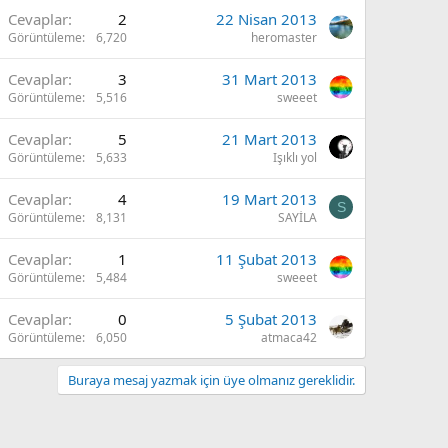
Cevaplar
2
22 Nisan 2013
Görüntüleme
6,720
heromaster
Cevaplar
3
31 Mart 2013
Görüntüleme
5,516
sweeet
Cevaplar
5
21 Mart 2013
Görüntüleme
5,633
Işıklı yol
Cevaplar
4
19 Mart 2013
S
Görüntüleme
8,131
SAYİLA
Cevaplar
1
11 Şubat 2013
Görüntüleme
5,484
sweeet
Cevaplar
0
5 Şubat 2013
Görüntüleme
6,050
atmaca42
Buraya mesaj yazmak için üye olmanız gereklidir.