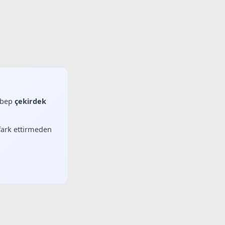
sebep
çekirdek
 fark ettirmeden