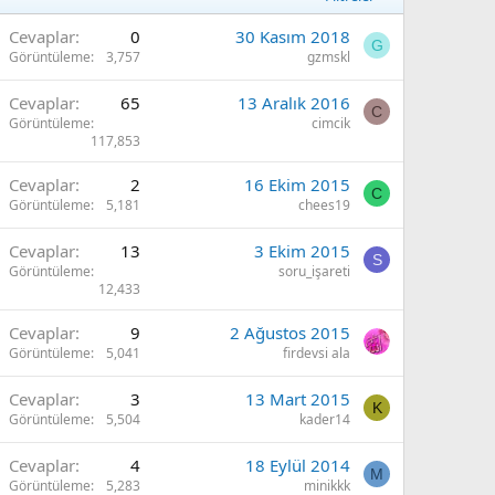
Cevaplar
0
30 Kasım 2018
G
Görüntüleme
3,757
gzmskl
Cevaplar
65
13 Aralık 2016
C
Görüntüleme
cimcik
117,853
Cevaplar
2
16 Ekim 2015
C
Görüntüleme
5,181
chees19
Cevaplar
13
3 Ekim 2015
S
Görüntüleme
soru_işareti
12,433
Cevaplar
9
2 Ağustos 2015
Görüntüleme
5,041
firdevsi ala
Cevaplar
3
13 Mart 2015
K
Görüntüleme
5,504
kader14
Cevaplar
4
18 Eylül 2014
M
Görüntüleme
5,283
minikkk