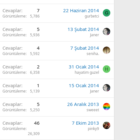
Cevaplar
7
22 Haziran 2014
G
Görüntüleme
5,786
gurbetci
Cevaplar
5
13 Şubat 2014
Görüntüleme
5,936
Janer
Cevaplar
4
7 Şubat 2014
Görüntüleme
5,592
seniha.
Cevaplar
2
31 Ocak 2014
H
Görüntüleme
6,358
hayatim guzel
Cevaplar
1
15 Ocak 2014
Görüntüleme
5,139
Janer
Cevaplar
5
26 Aralık 2013
Görüntüleme
5,250
sweeet
Cevaplar
46
7 Ekim 2013
Görüntüleme
pinky9
26,309