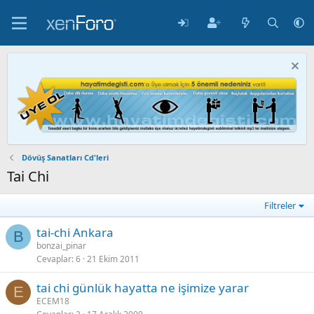
Dövüş Sanatları Cd'leri
Tai Chi
Filtreler
tai-chi Ankara
B
bonzai_pinar
Cevaplar
6
21 Ekim 2011
tai chi günlük hayatta ne işimize yarar
E
ECEM18