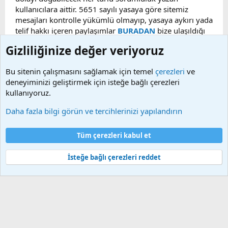
kullanıcılara aittir. 5651 sayılı yasaya göre sitemiz
mesajları kontrolle yükümlü olmayıp, yasaya aykırı yada
telif hakkı içeren paylaşımlar
BURADAN
bize ulaşıldığı
taktirde, ilgili konu en geç 48 saat içerisinde
Gizliliğinize değer veriyoruz
kaldırılacaktır. Sitemizde Bulunan Videolar YouTube,
Facebook, Dailymotion, v.b. video paylaşım sitelerinden
Bu sitenin çalışmasını sağlamak için temel
çerezleri
ve
alınmaktadır. Telif hakları sorumluluğu bu sitelere aittir.
deneyiminizi geliştirmek için isteğe bağlı çerezleri
Videoların hiç biri sunucularımızda bulunmamaktadır.
kullanıyoruz.
Daha fazla bilgi görün ve tercihlerinizi yapılandırın
Çerezler
Bize ulaşın
Şartlar ve kurallar
Gizlilik politikası
Yardım
Tüm çerezleri kabul et
Ana sayfa
R
S
S
İsteğe bağlı çerezleri reddet
®
Community platform by XenForo
© 2010-2025 XenForo Ltd.
Bu forum XenGenTr © 2014 - 2026 ürünleri ile desteklenmektedir