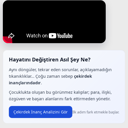
Hayatını Değiştiren Asıl Şey Ne?
Aynı döngüler, tekrar eden sorunlar, açıklayamadığın
tıkanıklıklar… Çoğu zaman sebep
çekirdek
inançlarındadır
.
Çocuklukta oluşan bu görünmez kalıplar; para, ilişki,
özgüven ve başarı alanlarını fark ettirmeden yönetir.
Çekirdek İnanç Analizini Gör
İlk adım fark etmekle başlar.