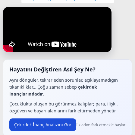
Hayatını Değiştiren Asıl Şey Ne?
Aynı döngüler, tekrar eden sorunlar, açıklayamadığın
tıkanıklıklar… Çoğu zaman sebep
çekirdek
inançlarındadır
.
Çocuklukta oluşan bu görünmez kalıplar; para, ilişki,
özgüven ve başarı alanlarını fark ettirmeden yönetir.
Çekirdek İnanç Analizini Gör
İlk adım fark etmekle başlar.