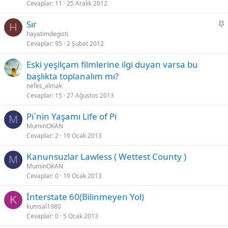
Cevaplar
11
25 Aralık 2012
b
i
S
Sır
t
H
a
hayatimdegisti
Cevaplar
95
2 Şubat 2012
b
i
Eski yeşilçam filmlerine ilgi duyan varsa bu
t
başlıkta toplanalım mı?
nefes_almak
Cevaplar
15
27 Ağustos 2013
Pi´nin Yaşamı Life of Pi
M
MuminOKAN
Cevaplar
2
19 Ocak 2013
Kanunsuzlar Lawless ( Wettest County )
M
MuminOKAN
Cevaplar
0
19 Ocak 2013
İnterstate 60(Bilinmeyen Yol)
K
kumsal1980
Cevaplar
0
5 Ocak 2013