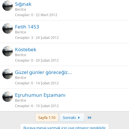
Sığınak
Berilce
Cevaplar
0
22 Mart 2012
Fetih 1453
Berilce
Cevaplar
3
24 Şubat 2012
Köstebek
Berilce
Cevaplar
0
20 Şubat 2012
Güzel günler göreceğiz...
Berilce
Cevaplar
0
14 Şubat 2012
Eşruhumun Eşzamanı
Berilce
Cevaplar
6
10 Şubat 2012
Last
Sayfa 1:10
Sonraki
Buraya mesaj yazmak için üye olmanız gereklidir.