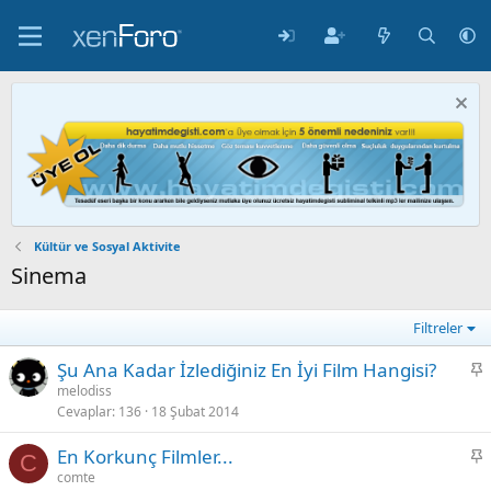
Kültür ve Sosyal Aktivite
Sinema
Filtreler
S
Şu Ana Kadar İzlediğiniz En İyi Film Hangisi?
a
melodiss
Cevaplar
136
18 Şubat 2014
b
i
S
En Korkunç Filmler...
t
C
a
comte