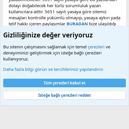
dolayı doğabilecek her türlü sorumluluk yazan
kullanıcılara aittir. 5651 sayılı yasaya göre sitemiz
mesajları kontrolle yükümlü olmayıp, yasaya aykırı yada
telif hakkı içeren paylaşımlar
BURADAN
bize ulaşıldığı
taktirde, ilgili konu en geç 48 saat içerisinde
Gizliliğinize değer veriyoruz
kaldırılacaktır. Sitemizde Bulunan Videolar YouTube,
Facebook, Dailymotion, v.b. video paylaşım sitelerinden
Bu sitenin çalışmasını sağlamak için temel
çerezleri
ve
alınmaktadır. Telif hakları sorumluluğu bu sitelere aittir.
deneyiminizi geliştirmek için isteğe bağlı çerezleri
Videoların hiç biri sunucularımızda bulunmamaktadır.
kullanıyoruz.
Daha fazla bilgi görün ve tercihlerinizi yapılandırın
Çerezler
Bize ulaşın
Şartlar ve kurallar
Gizlilik politikası
Yardım
Tüm çerezleri kabul et
Ana sayfa
R
S
S
İsteğe bağlı çerezleri reddet
®
Community platform by XenForo
© 2010-2025 XenForo Ltd.
Bu forum XenGenTr © 2014 - 2026 ürünleri ile desteklenmektedir