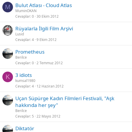
Bulut Atlası - Cloud Atlas
M
MuminOKAN
Cevaplar
0
30 Ekim 2012
Rüyalarla İlgili Film Arşivi
Lusid
Cevaplar
4
9 Ekim 2012
Prometheus
Berilce
Cevaplar
0
2 Temmuz 2012
3 idiots
K
kumsal1980
Cevaplar
4
12 Haziran 2012
Uçan Süpürge Kadın Filmleri Festivali, "Aşk
hakkında her şey"
Berilce
Cevaplar
5
22 Mayıs 2012
Diktatör