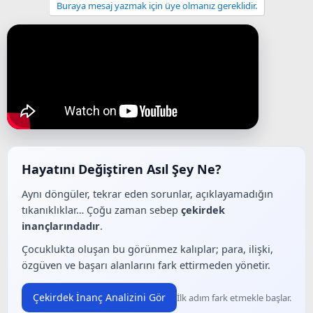
Buraya mesaj yazmak için üye olmanız gereklidir.
Hayatını Değiştiren Asıl Şey Ne?
Aynı döngüler, tekrar eden sorunlar, açıklayamadığın
tıkanıklıklar… Çoğu zaman sebep
çekirdek
inançlarındadır
.
Çocuklukta oluşan bu görünmez kalıplar; para, ilişki,
özgüven ve başarı alanlarını fark ettirmeden yönetir.
Çekirdek İnanç Analizini Gör
İlk adım fark etmekle başlar.