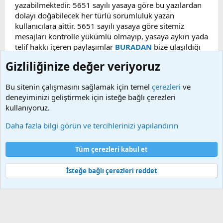
yazabilmektedir. 5651 sayılı yasaya göre bu yazılardan
dolayı doğabilecek her türlü sorumluluk yazan
kullanıcılara aittir. 5651 sayılı yasaya göre sitemiz
mesajları kontrolle yükümlü olmayıp, yasaya aykırı yada
telif hakkı içeren paylaşımlar
BURADAN
bize ulaşıldığı
taktirde, ilgili konu en geç 48 saat içerisinde
Gizliliğinize değer veriyoruz
kaldırılacaktır. Sitemizde Bulunan Videolar YouTube,
Facebook, Dailymotion, v.b. video paylaşım sitelerinden
Bu sitenin çalışmasını sağlamak için temel
çerezleri
ve
alınmaktadır. Telif hakları sorumluluğu bu sitelere aittir.
deneyiminizi geliştirmek için isteğe bağlı çerezleri
Videoların hiç biri sunucularımızda bulunmamaktadır.
kullanıyoruz.
Daha fazla bilgi görün ve tercihlerinizi yapılandırın
Çerezler
Bize ulaşın
Şartlar ve kurallar
Gizlilik politikası
Yardım
Tüm çerezleri kabul et
Ana sayfa
R
S
S
İsteğe bağlı çerezleri reddet
®
Community platform by XenForo
© 2010-2025 XenForo Ltd.
Bu forum XenGenTr © 2014 - 2026 ürünleri ile desteklenmektedir