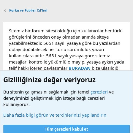
Korku ve Fobiler Cd'leri
Sitemiz bir forum sitesi olduğu için kullanıcılar her türlü
görüşlerini önceden onay olmadan anında siteye
yazabilmektedir. 5651 sayılı yasaya göre bu yazılardan
dolayı doğabilecek her türlü sorumluluk yazan
kullanıcılara aittir. 5651 sayılı yasaya göre sitemiz
mesajları kontrolle yükümlü olmayıp, yasaya aykırı yada
telif hakkı içeren paylaşımlar
BURADAN
bize ulaşıldığı
taktirde, ilgili konu en geç 48 saat içerisinde
Gizliliğinize değer veriyoruz
kaldırılacaktır. Sitemizde Bulunan Videolar YouTube,
Facebook, Dailymotion, v.b. video paylaşım sitelerinden
Bu sitenin çalışmasını sağlamak için temel
çerezleri
ve
alınmaktadır. Telif hakları sorumluluğu bu sitelere aittir.
deneyiminizi geliştirmek için isteğe bağlı çerezleri
Videoların hiç biri sunucularımızda bulunmamaktadır.
kullanıyoruz.
Daha fazla bilgi görün ve tercihlerinizi yapılandırın
Çerezler
Bize ulaşın
Şartlar ve kurallar
Gizlilik politikası
Yardım
Tüm çerezleri kabul et
Ana sayfa
R