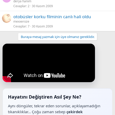
derya hanim
Cevaplar
2
30 Kasım 2009
otobüsler korku filminin canlı hali oldu
mexxeroze
Cevaplar
7
30 Kasım 2009
Buraya mesaj yazmak için üye olmanız gereklidir.
Hayatını Değiştiren Asıl Şey Ne?
Aynı döngüler, tekrar eden sorunlar, açıklayamadığın
tıkanıklıklar… Çoğu zaman sebep
çekirdek