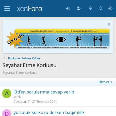
Korku ve Fobiler Cd'leri
Seyahat Etme Korkusu
Seyahat Etme Korkusu
Filtreler
lütfen sorularıma cevap verin
A
acikiz
Cevaplar
7
27 Temmuz 2011
yolculuk korkusu derken bagimlilik
D