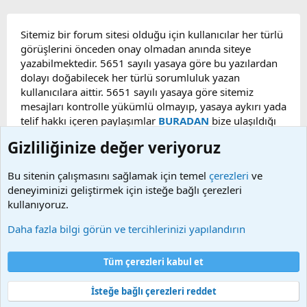
Sitemiz bir forum sitesi olduğu için kullanıcılar her türlü
görüşlerini önceden onay olmadan anında siteye
yazabilmektedir. 5651 sayılı yasaya göre bu yazılardan
dolayı doğabilecek her türlü sorumluluk yazan
kullanıcılara aittir. 5651 sayılı yasaya göre sitemiz
mesajları kontrolle yükümlü olmayıp, yasaya aykırı yada
telif hakkı içeren paylaşımlar
BURADAN
bize ulaşıldığı
taktirde, ilgili konu en geç 48 saat içerisinde
Gizliliğinize değer veriyoruz
kaldırılacaktır. Sitemizde Bulunan Videolar YouTube,
Facebook, Dailymotion, v.b. video paylaşım sitelerinden
Bu sitenin çalışmasını sağlamak için temel
çerezleri
ve
alınmaktadır. Telif hakları sorumluluğu bu sitelere aittir.
deneyiminizi geliştirmek için isteğe bağlı çerezleri
Videoların hiç biri sunucularımızda bulunmamaktadır.
kullanıyoruz.
Daha fazla bilgi görün ve tercihlerinizi yapılandırın
Çerezler
Bize ulaşın
Şartlar ve kurallar
Gizlilik politikası
Yardım
Tüm çerezleri kabul et
Ana sayfa
R
S
S
İsteğe bağlı çerezleri reddet
®
Community platform by XenForo
© 2010-2025 XenForo Ltd.
Bu forum XenGenTr © 2014 - 2026 ürünleri ile desteklenmektedir