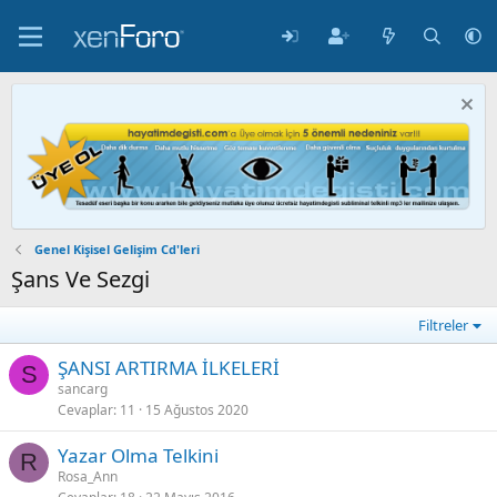
Genel Kişisel Gelişim Cd'leri
Şans Ve Sezgi
Filtreler
ŞANSI ARTIRMA İLKELERİ
S
sancarg
Cevaplar
11
15 Ağustos 2020
Yazar Olma Telkini
R
Rosa_Ann