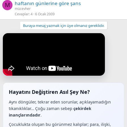
haftanın günlerine göre şans
M
mücevher
Cevaplar
4
6 Ocak 2009
Buraya mesaj yazmak için üye olmanız gereklidir.
Hayatını Değiştiren Asıl Şey Ne?
Aynı döngüler, tekrar eden sorunlar, açıklayamadığın
tıkanıklıklar… Çoğu zaman sebep
çekirdek
inançlarındadır
.
Çocuklukta oluşan bu görünmez kalıplar; para, ilişki,