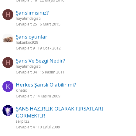
Cevaplar
18
22 Mayıs 2016
Şanslımısınız?
H
hayatimdegisti
Cevaplar
25
6 Mart 2015
Şans oyunları
hakankoc928
Cevaplar
9
19 Ocak 2012
Şans Ve Sezgi Nedir?
H
hayatimdegisti
Cevaplar
34
15 Kasım 2011
Herkes Şanslı Olabilir mi?
K
kinetix
Cevaplar
7
4 Kasım 2009
ŞANS HAZIRLIK OLARAK FIRSATLARI
GÖRMEKTİR
serpil22
Cevaplar
4
10 Eylül 2009