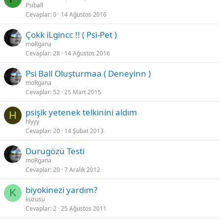
Psiball
Cevaplar
0
14 Ağustos 2016
Çokk iLgincc !! ( Psi-Pet )
moRgana
Cevaplar
28
14 Ağustos 2016
Psi Ball Oluşturmaa ( Deneyinn )
moRgana
Cevaplar
52
25 Mart 2015
psişik yetenek telkinini aldım
H
hlyyy
Cevaplar
20
14 Şubat 2013
Durugözü Testi
moRgana
Cevaplar
20
7 Aralık 2012
biyokinezi yardım?
K
kuzusu
Cevaplar
2
25 Ağustos 2011