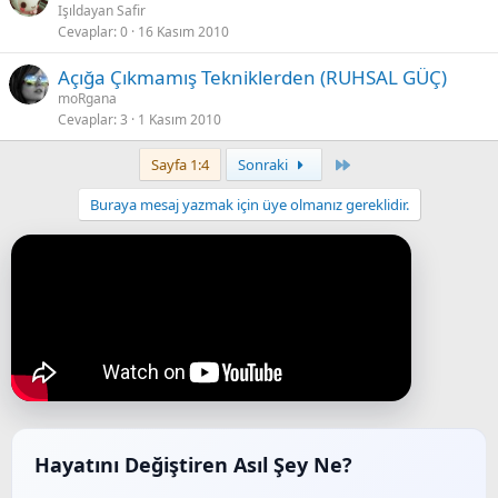
Işıldayan Safir
Cevaplar
0
16 Kasım 2010
Açığa Çıkmamış Tekniklerden (RUHSAL GÜÇ)
moRgana
Cevaplar
3
1 Kasım 2010
Last
Sayfa 1:4
Sonraki
Buraya mesaj yazmak için üye olmanız gereklidir.
Hayatını Değiştiren Asıl Şey Ne?