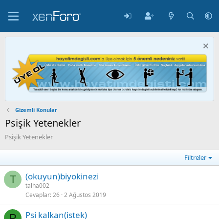
Gizemli Konular
Psişik Yetenekler
Psişik Yetenekler
Filtreler
(okuyun)biyokinezi
T
talha002
Cevaplar
26
2 Ağustos 2019
Psi kalkan(istek)
P