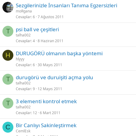
Sezgilerinizle İnsanları Tanıma Egzersizleri
moRgana
Cevaplar
6
7 Ağustos 2011
psi ball ve çeşitleri
T
talha002
Cevaplar
4
8 Haziran 2011
DURUGÖRÜ olmanın başka yöntemi
H
hlyyy
Cevaplar
6
30 Mayıs 2011
durugörü ve duruişiti açma yolu
T
talha002
Cevaplar
9
12 Mayıs 2011
3 elementi kontrol etmek
T
talha002
Cevaplar
12
6 Mart 2011
Bir Canlıyı Sakinleştirmek
C
CemlEsk