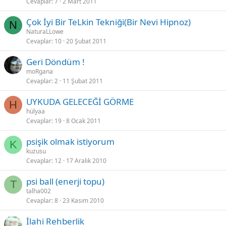
Cevaplar
7
2 Mart 2011
Çok İyi Bir TeLkin Tekniği(Bir Nevi Hipnoz)
N
NaturaLLowe
Cevaplar
10
20 Şubat 2011
Geri Döndüm !
moRgana
Cevaplar
2
11 Şubat 2011
UYKUDA GELECEĞİ GÖRME
H
hülyaa
Cevaplar
19
8 Ocak 2011
psişik olmak istiyorum
K
kuzusu
Cevaplar
12
17 Aralık 2010
psi ball (enerji topu)
T
talha002
Cevaplar
8
23 Kasım 2010
İlahi Rehberlik