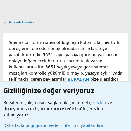
Gizemli Konular
Sitemiz bir forum sitesi olduğu için kullanıcılar her türlü
görüşlerini önceden onay olmadan anında siteye
yazabilmektedir. 5651 sayılı yasaya göre bu yazılardan
dolayı doğabilecek her türlü sorumluluk yazan
kullanıcılara aittir. 5651 sayılı yasaya göre sitemiz
mesajları kontrolle yükümlü olmayıp, yasaya aykırı yada
telif hakkı içeren paylaşımlar
BURADAN
bize ulaşıldığı
taktirde, ilgili konu en geç 48 saat içerisinde
Gizliliğinize değer veriyoruz
kaldırılacaktır. Sitemizde Bulunan Videolar YouTube,
Facebook, Dailymotion, v.b. video paylaşım sitelerinden
Bu sitenin çalışmasını sağlamak için temel
çerezleri
ve
alınmaktadır. Telif hakları sorumluluğu bu sitelere aittir.
deneyiminizi geliştirmek için isteğe bağlı çerezleri
Videoların hiç biri sunucularımızda bulunmamaktadır.
kullanıyoruz.
Daha fazla bilgi görün ve tercihlerinizi yapılandırın
Çerezler