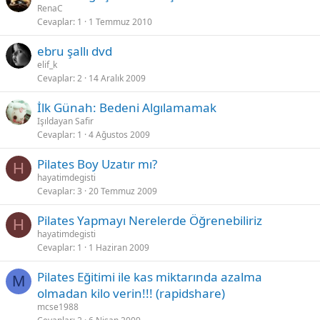
RenaC
Cevaplar
1
1 Temmuz 2010
ebru şallı dvd
elif_k
Cevaplar
2
14 Aralık 2009
İlk Günah: Bedeni Algılamamak
Işıldayan Safir
Cevaplar
1
4 Ağustos 2009
Pilates Boy Uzatır mı?
H
hayatimdegisti
Cevaplar
3
20 Temmuz 2009
Pilates Yapmayı Nerelerde Öğrenebiliriz
H
hayatimdegisti
Cevaplar
1
1 Haziran 2009
Pilates Eğitimi ile kas miktarında azalma
M
olmadan kilo verin!!! (rapidshare)
mcse1988