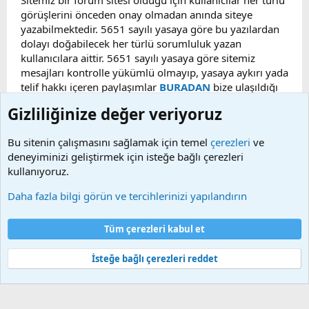
Sitemiz bir forum sitesi olduğu için kullanıcılar her türlü
görüşlerini önceden onay olmadan anında siteye
yazabilmektedir. 5651 sayılı yasaya göre bu yazılardan
dolayı doğabilecek her türlü sorumluluk yazan
kullanıcılara aittir. 5651 sayılı yasaya göre sitemiz
mesajları kontrolle yükümlü olmayıp, yasaya aykırı yada
telif hakkı içeren paylaşımlar
BURADAN
bize ulaşıldığı
taktirde, ilgili konu en geç 48 saat içerisinde
Gizliliğinize değer veriyoruz
kaldırılacaktır. Sitemizde Bulunan Videolar YouTube,
Facebook, Dailymotion, v.b. video paylaşım sitelerinden
Bu sitenin çalışmasını sağlamak için temel
çerezleri
ve
alınmaktadır. Telif hakları sorumluluğu bu sitelere aittir.
deneyiminizi geliştirmek için isteğe bağlı çerezleri
Videoların hiç biri sunucularımızda bulunmamaktadır.
kullanıyoruz.
Daha fazla bilgi görün ve tercihlerinizi yapılandırın
Çerezler
Bize ulaşın
Şartlar ve kurallar
Gizlilik politikası
Yardım
Tüm çerezleri kabul et
Ana sayfa
R
S
S
İsteğe bağlı çerezleri reddet
®
Community platform by XenForo
© 2010-2025 XenForo Ltd.
Bu forum XenGenTr © 2014 - 2026 ürünleri ile desteklenmektedir