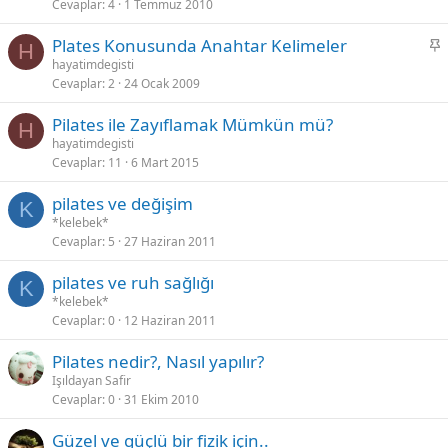
Cevaplar
4
1 Temmuz 2010
b
i
S
Plates Konusunda Anahtar Kelimeler
t
H
a
hayatimdegisti
Cevaplar
2
24 Ocak 2009
b
i
Pilates ile Zayıflamak Mümkün mü?
t
H
hayatimdegisti
Cevaplar
11
6 Mart 2015
pilates ve değişim
K
*kelebek*
Cevaplar
5
27 Haziran 2011
pilates ve ruh sağlığı
K
*kelebek*
Cevaplar
0
12 Haziran 2011
Pilates nedir?, Nasıl yapılır?
Işıldayan Safir
Cevaplar
0
31 Ekim 2010
Güzel ve güçlü bir fizik için..