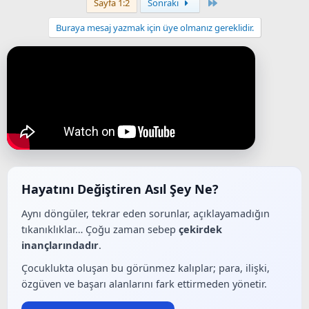
Last
Sayfa 1:2
Sonraki
Buraya mesaj yazmak için üye olmanız gereklidir.
Hayatını Değiştiren Asıl Şey Ne?
Aynı döngüler, tekrar eden sorunlar, açıklayamadığın
tıkanıklıklar… Çoğu zaman sebep
çekirdek
inançlarındadır
.
Çocuklukta oluşan bu görünmez kalıplar; para, ilişki,
özgüven ve başarı alanlarını fark ettirmeden yönetir.