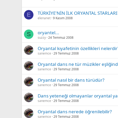
TÜRKİYE'NİN İLK ORYANTAL STARLARI
E
elenanet
9 Kasım 2008
oryantel...
S
suzzy
24 Temmuz 2008
Oryantal kıyafetinin özellikleri nelerdir
sanemce
29 Temmuz 2008
Oryantal dans ne tür müzikler eşliğinde
sanemce
29 Temmuz 2008
Oryantal nasıl bir dans türüdür?
sanemce
29 Temmuz 2008
Dans yeteneği olmayanlar oryantal yap
sanemce
29 Temmuz 2008
Oryantal dans nerede öğrenilebilir?
sanemce
29 Temmuz 2008