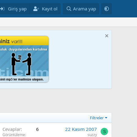
Giriş yap
Kayıt ol
Arama yap
Filtreler
Cevaplar
6
22 Kasım 2007
S
Görüntüleme
suzzy