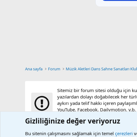
Ana sayfa
Forum
Müzik Aletleri Dans Sahne Sanatları Kl
Sitemiz bir forum sitesi olduğu için k
yazılardan dolayı doğabilecek her türl
aykırı yada telif hakkı içeren paylaşım
YouTube, Facebook, Dailymotion, v.b. vi
sunucularımızda bulunmamaktadır.
Gizliliğinize değer veriyoruz
Bu sitenin çalışmasını sağlamak için temel
çerezleri
ve
Çerezler