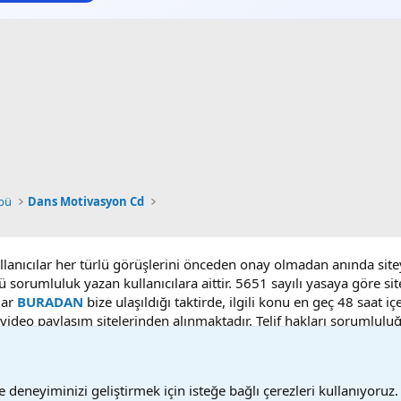
ubü
Dans Motivasyon Cd
ullanıcılar her türlü görüşlerini önceden onay olmadan anında sit
ü sorumluluk yazan kullanıcılara aittir. 5651 sayılı yasaya göre 
lar
BURADAN
bize ulaşıldığı taktirde, ilgili konu en geç 48 saat i
deo paylaşım sitelerinden alınmaktadır. Telif hakları sorumluluğu b
 deneyiminizi geliştirmek için isteğe bağlı çerezleri kullanıyoruz.
Bize ulaşın
Ş