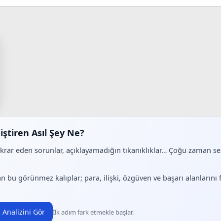
iştiren Asıl Şey Ne?
ekrar eden sorunlar, açıklayamadığın tıkanıklıklar… Çoğu zaman 
.
n bu görünmez kalıplar; para, ilişki, özgüven ve başarı alanlarını
 Analizini Gör
İlk adım fark etmekle başlar.