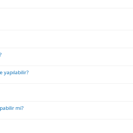
b
i
t
?
 yapılabilir?
abilir mi?