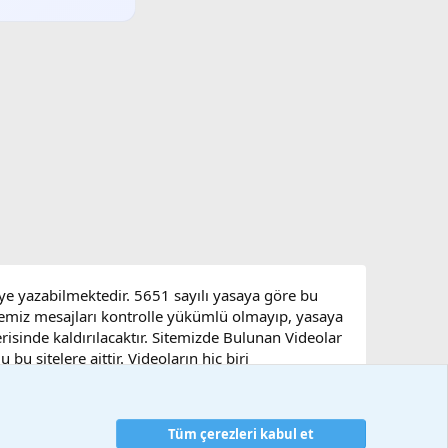
eye yazabilmektedir. 5651 sayılı yasaya göre bu
sitemiz mesajları kontrolle yükümlü olmayıp, yasaya
çerisinde kaldırılacaktır. Sitemizde Bulunan Videolar
u sitelere aittir. Videoların hiç biri
Tüm çerezleri kabul et
artlar ve kurallar
Gizlilik politikası
Yardım
Ana sayfa
R