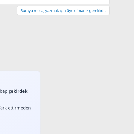
Buraya mesaj yazmak için üye olmanız gereklidir.
sebep
çekirdek
 fark ettirmeden