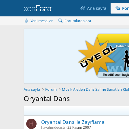
Ana sayfa
Fo
Yeni mesajlar
Forumlarda ara
Ana sayfa
Forum
Müzik Aletleri Dans Sahne Sanatları Kl
Oryantal Dans
Oryantal Dans ile Zayıflama
H
hayatimdegisti
22 Kasım 2007