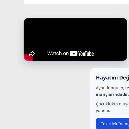
Hayatını Değ
Aynı döngüler, t
inançlarındadır
Çocuklukta oluşa
yönetir.
Çekirdek İnanç