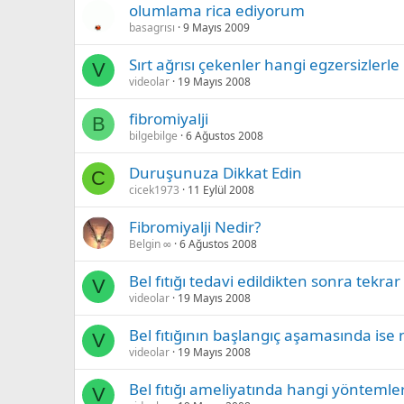
olumlama rica ediyorum
basagrısı
9 Mayıs 2009
Sırt ağrısı çekenler hangi egzersizlerle
V
videolar
19 Mayıs 2008
fibromiyalji
B
bilgebilge
6 Ağustos 2008
Duruşunuza Dikkat Edin
C
cicek1973
11 Eylül 2008
Fibromiyalji Nedir?
Belgin ∞
6 Ağustos 2008
Bel fıtığı tedavi edildikten sonra tekrar
V
videolar
19 Mayıs 2008
Bel fıtığının başlangıç aşamasında ise na
V
videolar
19 Mayıs 2008
Bel fıtığı ameliyatında hangi yöntemler 
V