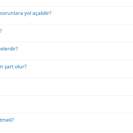
sorunlara yol açabilir?
?
nelerdir?
n şart olur?
etmeli?