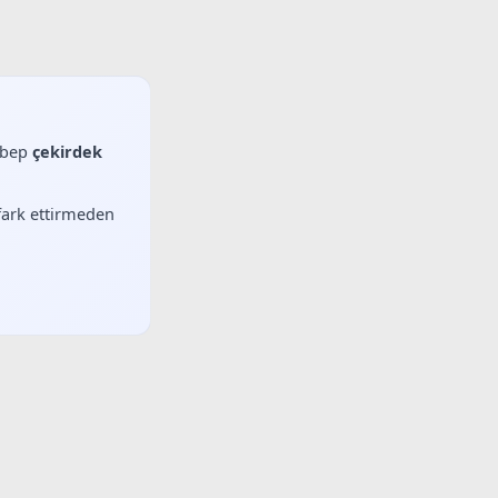
sebep
çekirdek
 fark ettirmeden