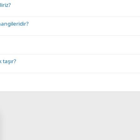
iriz?
hangileridir?
k taşır?