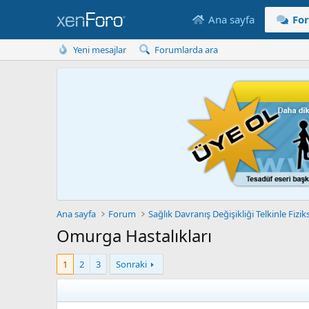
Ana sayfa
Fo
Yeni mesajlar
Forumlarda ara
Ana sayfa
Forum
Sağlık Davranış Değişikliği Telkinle Fizik
Omurga Hastalıkları
1
2
3
Sonraki