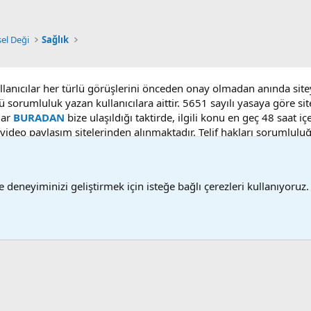
sel Deği
Sağlık
ullanıcılar her türlü görüşlerini önceden onay olmadan anında sit
ü sorumluluk yazan kullanıcılara aittir. 5651 sayılı yasaya göre 
lar
BURADAN
bize ulaşıldığı taktirde, ilgili konu en geç 48 saat i
deo paylaşım sitelerinden alınmaktadır. Telif hakları sorumluluğu b
 deneyiminizi geliştirmek için isteğe bağlı çerezleri kullanıyoruz.
Bize ulaşın
Ş
®
Community platform by XenForo
© 2010-2025 XenForo Ltd.
Bu forum XenGenTr © 2014 - 2026 ürünleri ile desteklenmektedir