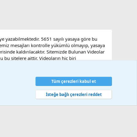
eye yazabilmektedir. 5651 sayılı yasaya göre bu
sitemiz mesajları kontrolle yükümlü olmayıp, yasaya
çerisinde kaldırılacaktır. Sitemizde Bulunan Videolar
u sitelere aittir. Videoların hiç biri
Tüm çerezleri kabul et
artlar ve kurallar
Gizlilik politikası
Yardım
Ana sayfa
R
S
S
İsteğe bağlı çerezleri reddet