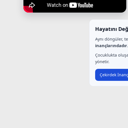
Hayatını Değ
Aynı döngüler, t
inançlarındadır
Çocuklukta oluşa
yönetir.
Çekirdek İnanç