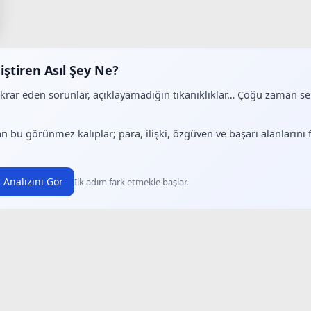
iştiren Asıl Şey Ne?
ekrar eden sorunlar, açıklayamadığın tıkanıklıklar… Çoğu zaman 
.
n bu görünmez kalıplar; para, ilişki, özgüven ve başarı alanlarını
 Analizini Gör
İlk adım fark etmekle başlar.