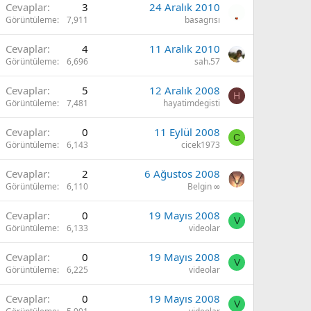
Cevaplar
3
24 Aralık 2010
Görüntüleme
7,911
basagrısı
Cevaplar
4
11 Aralık 2010
Görüntüleme
6,696
sah.57
Cevaplar
5
12 Aralık 2008
H
Görüntüleme
7,481
hayatimdegisti
Cevaplar
0
11 Eylül 2008
C
Görüntüleme
6,143
cicek1973
Cevaplar
2
6 Ağustos 2008
Görüntüleme
6,110
Belgin ∞
Cevaplar
0
19 Mayıs 2008
V
Görüntüleme
6,133
videolar
Cevaplar
0
19 Mayıs 2008
V
Görüntüleme
6,225
videolar
Cevaplar
0
19 Mayıs 2008
V