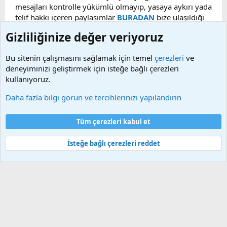
mesajları kontrolle yükümlü olmayıp, yasaya aykırı yada
telif hakkı içeren paylaşımlar
BURADAN
bize ulaşıldığı
taktirde, ilgili konu en geç 48 saat içerisinde
Gizliliğinize değer veriyoruz
kaldırılacaktır. Sitemizde Bulunan Videolar YouTube,
Facebook, Dailymotion, v.b. video paylaşım sitelerinden
Bu sitenin çalışmasını sağlamak için temel
çerezleri
ve
alınmaktadır. Telif hakları sorumluluğu bu sitelere aittir.
deneyiminizi geliştirmek için isteğe bağlı çerezleri
Videoların hiç biri sunucularımızda bulunmamaktadır.
kullanıyoruz.
Daha fazla bilgi görün ve tercihlerinizi yapılandırın
Çerezler
Bize ulaşın
Şartlar ve kurallar
Gizlilik politikası
Yardım
Tüm çerezleri kabul et
Ana sayfa
R
S
S
İsteğe bağlı çerezleri reddet
®
Community platform by XenForo
© 2010-2025 XenForo Ltd.
Bu forum XenGenTr © 2014 - 2026 ürünleri ile desteklenmektedir