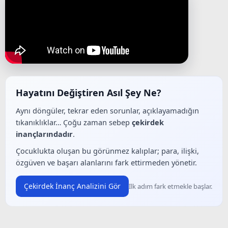
Hayatını Değiştiren Asıl Şey Ne?
Aynı döngüler, tekrar eden sorunlar, açıklayamadığın
tıkanıklıklar… Çoğu zaman sebep
çekirdek
inançlarındadır
.
Çocuklukta oluşan bu görünmez kalıplar; para, ilişki,
özgüven ve başarı alanlarını fark ettirmeden yönetir.
Çekirdek İnanç Analizini Gör
İlk adım fark etmekle başlar.