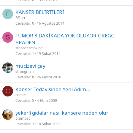
KANSER BELİRTİLERİ
F
F@hri
Cevaplar
0
16 Ağustos 2014
TÜMÖR 3 DAKİKADA YOK OLUYOR-GREGG
S
BRADEN
stopper.smoking
Cevaplar
1
19 Şubat 2014
mucizevi çay
strongman
Cevaplar
8
26 Kasım 2010
Kanser Tedavisinde Yeni Adım...
C
comte
Cevaplar
5
4 Ekim 2009
şekerli gıdalar nasıl kansere neden olur
pisimbat
Cevaplar
3
18 Şubat 2009