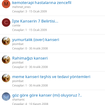
kemoterapi hastalarına zencefil
M
mehmet_enes
Cevaplar
3
15 Ocak 2009
İşte Kanserin 7 Belirtisi...
C
comte
Cevaplar
1
15 Ocak 2009
yumurtalık (over) kanseri
pisimbat
Cevaplar
0
30 Aralık 2008
Rahimağızı kanseri
pisimbat
Cevaplar
0
30 Aralık 2008
meme kanseri teşhis ve tedavi yöntemleri
pisimbat
Cevaplar
1
30 Aralık 2008
göz göre göre kanser (mi) oluyoruz ?..
shamanic
Cevaplar
4
10 Kasım 2008