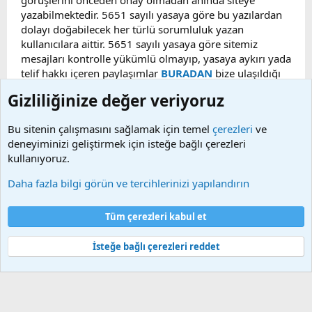
görüşlerini önceden onay olmadan anında siteye
yazabilmektedir. 5651 sayılı yasaya göre bu yazılardan
dolayı doğabilecek her türlü sorumluluk yazan
kullanıcılara aittir. 5651 sayılı yasaya göre sitemiz
mesajları kontrolle yükümlü olmayıp, yasaya aykırı yada
telif hakkı içeren paylaşımlar
BURADAN
bize ulaşıldığı
taktirde, ilgili konu en geç 48 saat içerisinde
Gizliliğinize değer veriyoruz
kaldırılacaktır. Sitemizde Bulunan Videolar YouTube,
Facebook, Dailymotion, v.b. video paylaşım sitelerinden
Bu sitenin çalışmasını sağlamak için temel
çerezleri
ve
alınmaktadır. Telif hakları sorumluluğu bu sitelere aittir.
deneyiminizi geliştirmek için isteğe bağlı çerezleri
Videoların hiç biri sunucularımızda bulunmamaktadır.
kullanıyoruz.
Daha fazla bilgi görün ve tercihlerinizi yapılandırın
Çerezler
Bize ulaşın
Şartlar ve kurallar
Gizlilik politikası
Yardım
Tüm çerezleri kabul et
Ana sayfa
R
S
S
İsteğe bağlı çerezleri reddet
®
Community platform by XenForo
© 2010-2025 XenForo Ltd.
Bu forum XenGenTr © 2014 - 2026 ürünleri ile desteklenmektedir