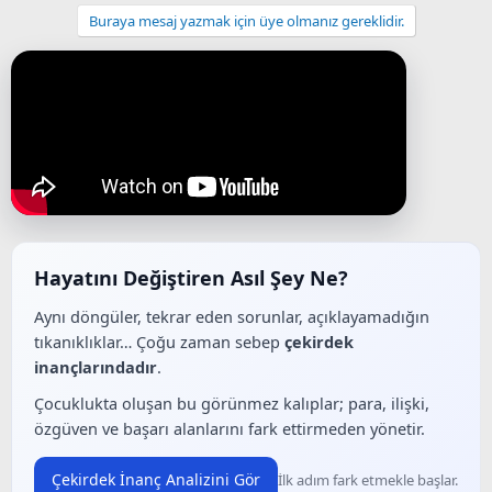
Buraya mesaj yazmak için üye olmanız gereklidir.
Hayatını Değiştiren Asıl Şey Ne?
Aynı döngüler, tekrar eden sorunlar, açıklayamadığın
tıkanıklıklar… Çoğu zaman sebep
çekirdek
inançlarındadır
.
Çocuklukta oluşan bu görünmez kalıplar; para, ilişki,
özgüven ve başarı alanlarını fark ettirmeden yönetir.
Çekirdek İnanç Analizini Gör
İlk adım fark etmekle başlar.