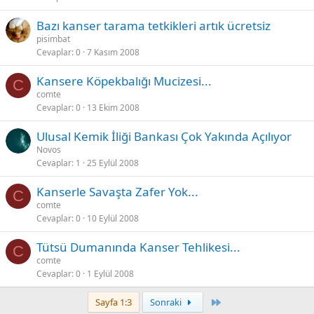
Bazı kanser tarama tetkikleri artık ücretsiz
pisimbat
Cevaplar
0
7 Kasım 2008
Kansere Köpekbalığı Mucizesi...
C
comte
Cevaplar
0
13 Ekim 2008
Ulusal Kemik İliği Bankası Çok Yakında Açılıyor
Novos
Cevaplar
1
25 Eylül 2008
Kanserle Savaşta Zafer Yok...
C
comte
Cevaplar
0
10 Eylül 2008
Tütsü Dumanında Kanser Tehlikesi...
C
comte
Cevaplar
0
1 Eylül 2008
Last
Sayfa 1:3
Sonraki