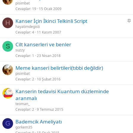
a
pisimbat
Cevaplar
19
15 Ocak 2009
b
i
S
Kanser İçin İkinci Telkinli Script
t
H
a
hayatimdegisti
Cevaplar
4
11 Kasım 2007
b
i
Cilt kanserleri ve benler
t
S
suzzy
Cevaplar
1
23 Nisan 2018
Meme kanseri belirtileri(tıbbi değildir)
pisimbat
Cevaplar
2
10 Şubat 2016
Kanserin tedavisi Kuantum düzleminde
aranmalı
teoman_
Cevaplar
2
9 Temmuz 2015
Bademcik Ameliyatı
G
gorkem35
Cevaplar
0
15 Ocak 2015