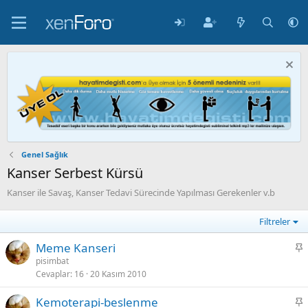
Genel Sağlık
Kanser Serbest Kürsü
Kanser ile Savaş, Kanser Tedavi Sürecinde Yapılması Gerekenler v.b
Filtreler
S
Meme Kanseri
a
pisimbat
Cevaplar
16
20 Kasım 2010
b
i
S
Kemoterapi-beslenme
t