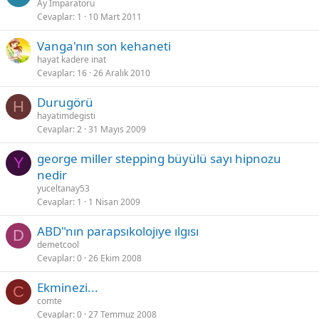
Ay İmparatoru
Cevaplar
1
10 Mart 2011
Vanga'nın son kehaneti
hayat kadere inat
Cevaplar
16
26 Aralık 2010
Durugörü
H
hayatimdegisti
Cevaplar
2
31 Mayıs 2009
george miller stepping büyülü sayı hipnozu
Y
nedir
yuceltanay53
Cevaplar
1
1 Nisan 2009
ABD"nın parapsıkolojıye ılgısı
D
demetcool
Cevaplar
0
26 Ekim 2008
Ekminezi...
C
comte
Cevaplar
0
27 Temmuz 2008