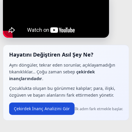
Hayatını Değiştiren Asıl Şey Ne?
Aynı döngüler, tekrar eden sorunlar, açıklayamadığın
tıkanıklıklar… Çoğu zaman sebep
çekirdek
inançlarındadır
.
Çocuklukta oluşan bu görünmez kalıplar; para, ilişki,
özgüven ve başarı alanlarını fark ettirmeden yönetir.
Çekirdek İnanç Analizini Gör
İlk adım fark etmekle başlar.