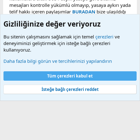
mesajları kontrolle yükümlü olmayıp, yasaya aykırı yada
telif hakkı içeren paylaşımlar
BURADAN
bize ulaşıldığı
taktirde, ilgili konu en geç 48 saat içerisinde
Gizliliğinize değer veriyoruz
kaldırılacaktır. Sitemizde Bulunan Videolar YouTube,
Facebook, Dailymotion, v.b. video paylaşım sitelerinden
Bu sitenin çalışmasını sağlamak için temel
çerezleri
ve
alınmaktadır. Telif hakları sorumluluğu bu sitelere aittir.
deneyiminizi geliştirmek için isteğe bağlı çerezleri
Videoların hiç biri sunucularımızda bulunmamaktadır.
kullanıyoruz.
Daha fazla bilgi görün ve tercihlerinizi yapılandırın
Çerezler
Bize ulaşın
Şartlar ve kurallar
Gizlilik politikası
Yardım
Tüm çerezleri kabul et
Ana sayfa
R
S
S
İsteğe bağlı çerezleri reddet
®
Community platform by XenForo
© 2010-2025 XenForo Ltd.
Bu forum XenGenTr © 2014 - 2026 ürünleri ile desteklenmektedir