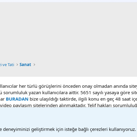
i ve Tati
Sanat
ullanıcılar her türlü görüşlerini önceden onay olmadan anında sit
ü sorumluluk yazan kullanıcılara aittir. 5651 sayılı yasaya göre 
lar
BURADAN
bize ulaşıldığı taktirde, ilgili konu en geç 48 saat i
deo paylaşım sitelerinden alınmaktadır. Telif hakları sorumluluğu b
 deneyiminizi geliştirmek için isteğe bağlı çerezleri kullanıyoruz.
Bize ulaşın
Ş