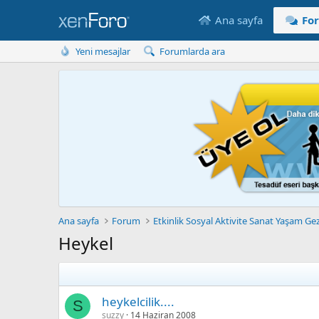
Ana sayfa
Fo
Yeni mesajlar
Forumlarda ara
Ana sayfa
Forum
Etkinlik Sosyal Aktivite Sanat Yaşam Gez
Heykel
heykelcilik....
S
suzzy
14 Haziran 2008