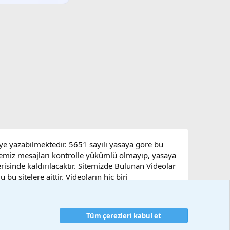
eye yazabilmektedir. 5651 sayılı yasaya göre bu
sitemiz mesajları kontrolle yükümlü olmayıp, yasaya
çerisinde kaldırılacaktır. Sitemizde Bulunan Videolar
u sitelere aittir. Videoların hiç biri
Tüm çerezleri kabul et
artlar ve kurallar
Gizlilik politikası
Yardım
Ana sayfa
R
S