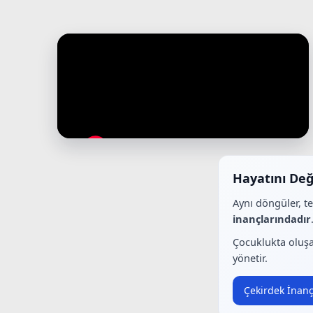
Hayatını Değ
Aynı döngüler, t
inançlarındadır
Çocuklukta oluşa
yönetir.
Çekirdek İnanç