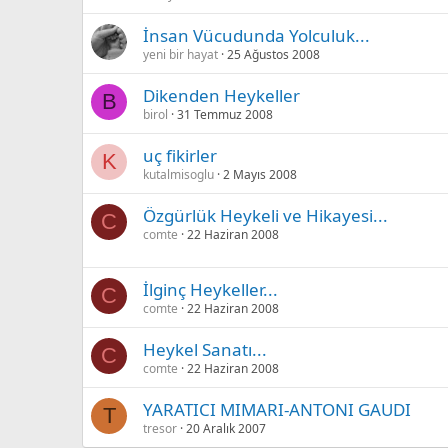
İnsan Vücudunda Yolculuk...
yeni bir hayat
25 Ağustos 2008
Dikenden Heykeller
B
birol
31 Temmuz 2008
uç fikirler
K
kutalmisoglu
2 Mayıs 2008
Özgürlük Heykeli ve Hikayesi...
C
comte
22 Haziran 2008
İlginç Heykeller...
C
comte
22 Haziran 2008
Heykel Sanatı...
C
comte
22 Haziran 2008
YARATICI MIMARI-ANTONI GAUDI
T
tresor
20 Aralık 2007