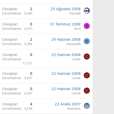
Cevaplar
2
25 Ağustos 2008
Görüntüleme
6,449
Pamukk
Cevaplar
0
31 Temmuz 2008
B
Görüntüleme
6,415
birol
Cevaplar
2
29 Haziran 2008
M
Görüntüleme
6,368
manyaklik
Cevaplar
0
22 Haziran 2008
C
Görüntüleme
comte
11,721
Cevaplar
0
22 Haziran 2008
C
Görüntüleme
6,937
comte
Cevaplar
0
22 Haziran 2008
C
Görüntüleme
6,287
comte
Cevaplar
4
22 Aralık 2007
Görüntüleme
8,534
shamanic