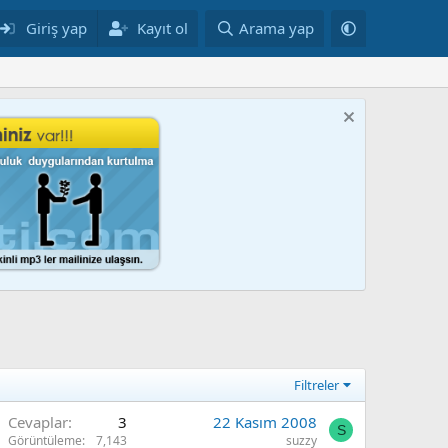
Giriş yap
Kayıt ol
Arama yap
Filtreler
Cevaplar
3
22 Kasım 2008
S
Görüntüleme
7,143
suzzy