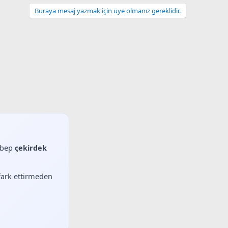
Buraya mesaj yazmak için üye olmanız gereklidir.
sebep
çekirdek
 fark ettirmeden