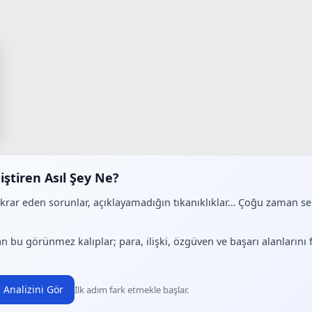
iştiren Asıl Şey Ne?
ekrar eden sorunlar, açıklayamadığın tıkanıklıklar… Çoğu zaman 
.
n bu görünmez kalıplar; para, ilişki, özgüven ve başarı alanlarını
 Analizini Gör
İlk adım fark etmekle başlar.