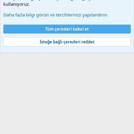
kullanıyoruz.
Daha fazla bilgi görün ve tercihlerinizi yapılandırın
Çerezler
Bize ulaşın
Şartlar ve kurallar
Gizlilik politikası
Yardım
Tüm çerezleri kabul et
Ana sayfa
R
S
S
İsteğe bağlı çerezleri reddet
®
Community platform by XenForo
© 2010-2025 XenForo Ltd.
Bu forum XenGenTr © 2014 - 2026 ürünleri ile desteklenmektedir