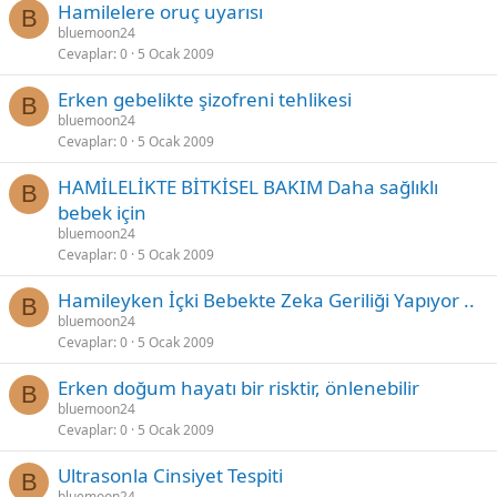
Hamilelere oruç uyarısı
B
bluemoon24
Cevaplar
0
5 Ocak 2009
Erken gebelikte şizofreni tehlikesi
B
bluemoon24
Cevaplar
0
5 Ocak 2009
HAMİLELİKTE BİTKİSEL BAKIM Daha sağlıklı
B
bebek için
bluemoon24
Cevaplar
0
5 Ocak 2009
Hamileyken İçki Bebekte Zeka Geriliği Yapıyor ..
B
bluemoon24
Cevaplar
0
5 Ocak 2009
Erken doğum hayatı bir risktir, önlenebilir
B
bluemoon24
Cevaplar
0
5 Ocak 2009
Ultrasonla Cinsiyet Tespiti
B
bluemoon24