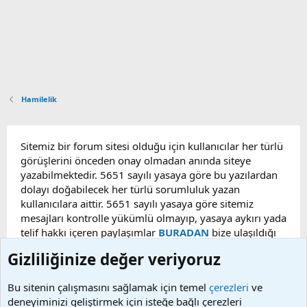
Hamilelik
Sitemiz bir forum sitesi olduğu için kullanıcılar her türlü
görüşlerini önceden onay olmadan anında siteye
yazabilmektedir. 5651 sayılı yasaya göre bu yazılardan
dolayı doğabilecek her türlü sorumluluk yazan
kullanıcılara aittir. 5651 sayılı yasaya göre sitemiz
mesajları kontrolle yükümlü olmayıp, yasaya aykırı yada
telif hakkı içeren paylaşımlar
BURADAN
bize ulaşıldığı
taktirde, ilgili konu en geç 48 saat içerisinde
Gizliliğinize değer veriyoruz
kaldırılacaktır. Sitemizde Bulunan Videolar YouTube,
Facebook, Dailymotion, v.b. video paylaşım sitelerinden
Bu sitenin çalışmasını sağlamak için temel
çerezleri
ve
alınmaktadır. Telif hakları sorumluluğu bu sitelere aittir.
deneyiminizi geliştirmek için isteğe bağlı çerezleri
Videoların hiç biri sunucularımızda bulunmamaktadır.