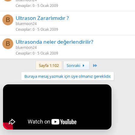
Cevaplar
0
5 Ocak 2009
Ultrason Zararlımıdır ?
B
bluemoon24
Cevaplar
0
5 Ocak 2009
Ultrasonda neler değerlendirilir?
B
bluemoon24
Cevaplar
0
5 Ocak 2009
Last
Sayfa 1:102
Sonraki
Buraya mesaj yazmak için üye olmanız gereklidir.