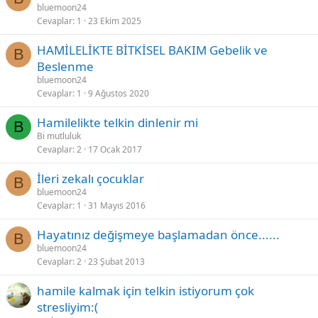
bluemoon24
Cevaplar
1
23 Ekim 2025
HAMİLELİKTE BİTKİSEL BAKIM Gebelik ve
B
Beslenme
bluemoon24
Cevaplar
1
9 Ağustos 2020
Hamilelikte telkin dinlenir mi
B
Bi mutluluk
Cevaplar
2
17 Ocak 2017
İleri zekalı çocuklar
B
bluemoon24
Cevaplar
1
31 Mayıs 2016
Hayatınız değişmeye başlamadan önce......
B
bluemoon24
Cevaplar
2
23 Şubat 2013
hamile kalmak için telkin istiyorum çok
stresliyim:(