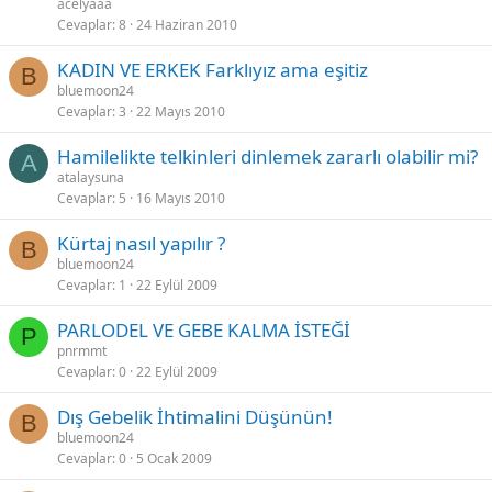
acelyaaa
Cevaplar
8
24 Haziran 2010
KADIN VE ERKEK Farklıyız ama eşitiz
B
bluemoon24
Cevaplar
3
22 Mayıs 2010
Hamilelikte telkinleri dinlemek zararlı olabilir mi?
A
atalaysuna
Cevaplar
5
16 Mayıs 2010
Kürtaj nasıl yapılır ?
B
bluemoon24
Cevaplar
1
22 Eylül 2009
PARLODEL VE GEBE KALMA İSTEĞİ
P
pnrmmt
Cevaplar
0
22 Eylül 2009
Dış Gebelik İhtimalini Düşünün!
B
bluemoon24
Cevaplar
0
5 Ocak 2009